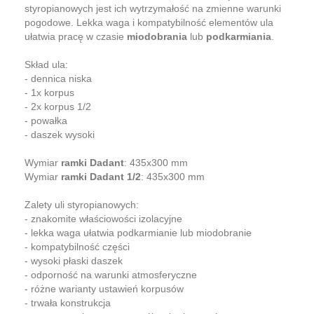
styropianowych jest ich wytrzymałość na zmienne warunki
pogodowe. Lekka waga i kompatybilność elementów ula
ułatwia pracę w czasie
miodobrania
lub
podkarmiania
.
Skład ula:
- dennica niska
- 1x korpus
- 2x korpus 1/2
- powałka
- daszek wysoki
Wymiar
ramki Dadant
: 435x300 mm
Wymiar
ramki Dadant 1/2
: 435x300 mm
Zalety uli styropianowych:
- znakomite właściowości izolacyjne
- lekka waga ułatwia podkarmianie lub miodobranie
- kompatybilność części
- wysoki płaski daszek
- odporność na warunki atmosferyczne
- różne warianty ustawień korpusów
- trwała konstrukcja