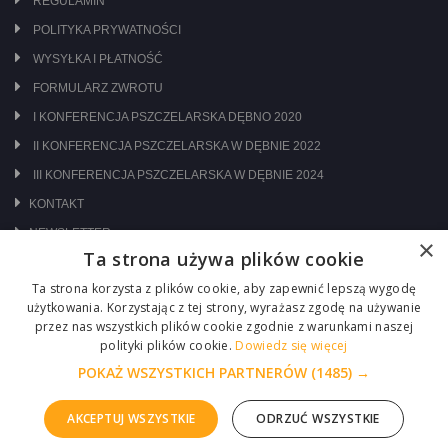
REGULAMIN
POLITYKA PRYWATNOŚCI
WYSYŁKA I PŁATNOŚĆ
FORMULARZ ZWROTU
I KONFERENCJA PSZCZELARSKA DĘBNO 2020
II KONFERENCJA PSZCZELARSKA W DĘBNIE 2022
III KONFERENCJA PSZCZELARSKA W DĘBNIE 2024
KONTAKT
NEWSLETTER
×
Ta strona używa plików cookie
ODWIEDŹ NAS NA:
Ta strona korzysta z plików cookie, aby zapewnić lepszą wygodę
użytkowania. Korzystając z tej strony, wyrażasz zgodę na używanie
przez nas wszystkich plików cookie zgodnie z warunkami naszej
polityki plików cookie.
Dowiedz się więcej
POKAŻ WSZYSTKICH PARTNERÓW
(1485) →
AKCEPTUJ WSZYSTKIE
ODRZUĆ WSZYSTKIE
Copyright © 2026 Centrum Pszczelarskie Łukasiewicz