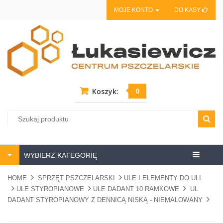
MOJE KONTO
DO KASY
0
Koszyk:
Centrum
WYBIERZ KATEGORIĘ
pszczela
HOME
SPRZĘT PSZCZELARSKI
ULE I ELEMENTY DO ULI
ULE STYROPIANOWE
ULE DADANT 10 RAMKOWE
UL
DADANT STYROPIANOWY Z DENNICĄ NISKĄ - NIEMALOWANY