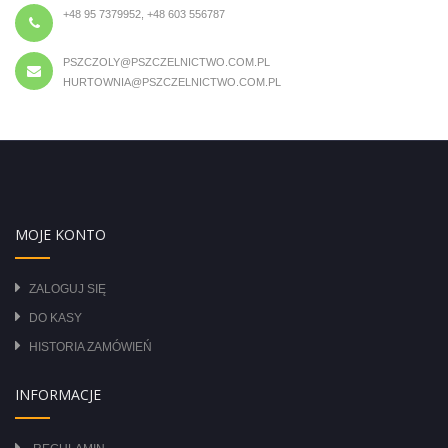
+48 95 7379952, +48 603 556787
PSZCZOLY@PSZCZELNICTWO.COM.PL
HURTOWNIA@PSZCZELNICTWO.COM.PL
MOJE KONTO
ZALOGUJ SIĘ
DO KASY
HISTORIA ZAMÓWIEŃ
INFORMACJE