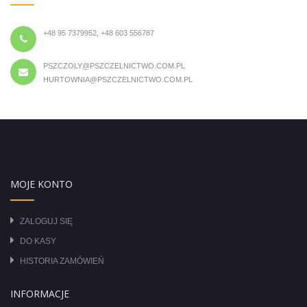
+48 95 7379952, +48 603 556787
PSZCZOLY@PSZCZELNICTWO.COM.PL
HURTOWNIA@PSZCZELNICTWO.COM.PL
MOJE KONTO
ZALOGUJ SIĘ
DO KASY
HISTORIA ZAMÓWIEŃ
INFORMACJE