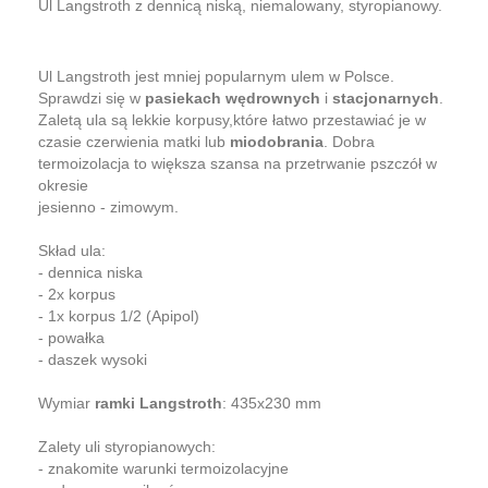
Ul Langstroth z dennicą niską, niemalowany, styropianowy.
Ul Langstroth jest mniej popularnym ulem w Polsce.
Sprawdzi się w
pasiekach wędrownych
i
stacjonarnych
.
Zaletą ula są lekkie korpusy,które łatwo przestawiać je w
czasie czerwienia matki lub
miodobrania
. Dobra
termoizolacja to większa szansa na przetrwanie pszczół w
okresie
jesienno - zimowym.
Skład ula:
- dennica niska
- 2x korpus
- 1x korpus 1/2 (Apipol)
- powałka
- daszek wysoki
Wymiar
ramki Langstroth
: 435x230 mm
Zalety uli styropianowych:
- znakomite warunki termoizolacyjne