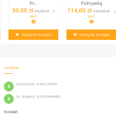
Pr...
Pokrywką
30,00 zł
114,00 zł
34,50 zł
z
120,00 zł
z
VAT
VAT
Dodaj do koszyka
Dodaj do koszyka
Location
SUCHLICA 5A, 74-404 CYCHRY
UL. ŚLĄSKA 8, 73-110 STARGARD
Kontakt