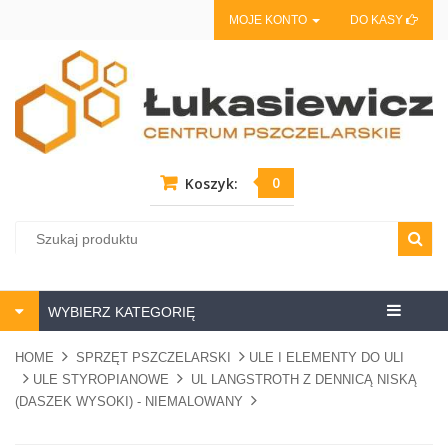
MOJE KONTO
DO KASY
0
Koszyk:
Centrum
WYBIERZ KATEGORIĘ
pszczela
HOME
SPRZĘT PSZCZELARSKI
ULE I ELEMENTY DO ULI
ULE STYROPIANOWE
UL LANGSTROTH Z DENNICĄ NISKĄ
(DASZEK WYSOKI) - NIEMALOWANY