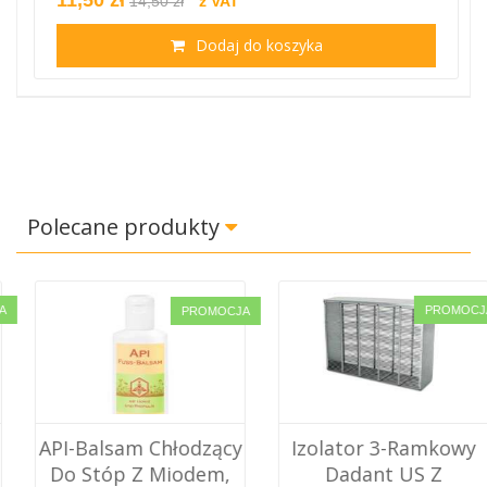
14,50 zł
z VAT
Dodaj do koszyka
Polecane produkty
PROMOCJA
PROMOCJA
API-Balsam Chłodzący
Izolator 3-Ramkowy
Do Stóp Z Miodem,
Dadant US Z