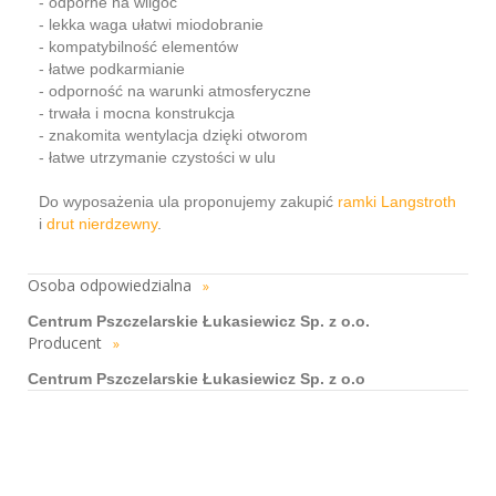
- odporne na wilgoć
- lekka waga ułatwi miodobranie
- kompatybilność elementów
- łatwe podkarmianie
- odporność na warunki atmosferyczne
- trwała i mocna konstrukcja
- znakomita wentylacja dzięki otworom
- łatwe utrzymanie czystości w ulu
Do wyposażenia ula proponujemy zakupić
ramki Langstroth
i
drut nierdzewny
.
Osoba odpowiedzialna
»
Centrum Pszczelarskie Łukasiewicz Sp. z o.o.
Producent
»
Centrum Pszczelarskie Łukasiewicz Sp. z o.o