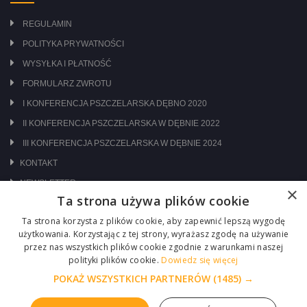
REGULAMIN
POLITYKA PRYWATNOŚCI
WYSYŁKA I PŁATNOŚĆ
FORMULARZ ZWROTU
I KONFERENCJA PSZCZELARSKA DĘBNO 2020
II KONFERENCJA PSZCZELARSKA W DĘBNIE 2022
III KONFERENCJA PSZCZELARSKA W DĘBNIE 2024
KONTAKT
NEWSLETTER
×
Ta strona używa plików cookie
ODWIEDŹ NAS NA:
Ta strona korzysta z plików cookie, aby zapewnić lepszą wygodę
użytkowania. Korzystając z tej strony, wyrażasz zgodę na używanie
przez nas wszystkich plików cookie zgodnie z warunkami naszej
polityki plików cookie.
Dowiedz się więcej
POKAŻ WSZYSTKICH PARTNERÓW
(1485) →