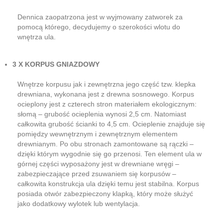
Dennica zaopatrzona jest w wyjmowany zatworek za
pomocą którego, decydujemy o szerokości wlotu do
wnętrza ula.
3 X KORPUS GNIAZDOWY
Wnętrze korpusu jak i zewnętrzna jego część tzw. klepka
drewniana, wykonana jest z drewna sosnowego. Korpus
ocieplony jest z czterech stron materiałem ekologicznym:
słomą – grubość ocieplenia wynosi 2,5 cm. Natomiast
całkowita grubość ścianki to 4,5 cm. Ocieplenie znajduje się
pomiędzy wewnętrznym i zewnętrznym elementem
drewnianym. Po obu stronach zamontowane są rączki –
dzięki którym wygodnie się go przenosi. Ten element ula w
górnej części wyposażony jest w drewniane wręgi –
zabezpieczające przed zsuwaniem się korpusów –
całkowita konstrukcja ula dzięki temu jest stabilna. Korpus
posiada otwór zabezpieczony klapką, który może służyć
jako dodatkowy wylotek lub wentylacja.