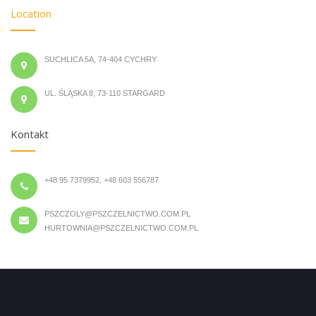
Location
SUCHLICA 5A, 74-404 CYCHRY
UL. ŚLĄSKA 8, 73-110 STARGARD
Kontakt
+48 95 7379952, +48 603 556787
PSZCZOLY@PSZCZELNICTWO.COM.PL
HURTOWNIA@PSZCZELNICTWO.COM.PL