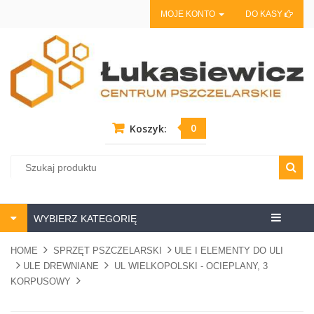
MOJE KONTO
DO KASY
0
Koszyk:
Centrum
WYBIERZ KATEGORIĘ
pszczela
HOME
SPRZĘT PSZCZELARSKI
ULE I ELEMENTY DO ULI
ULE DREWNIANE
UL WIELKOPOLSKI - OCIEPLANY, 3
KORPUSOWY