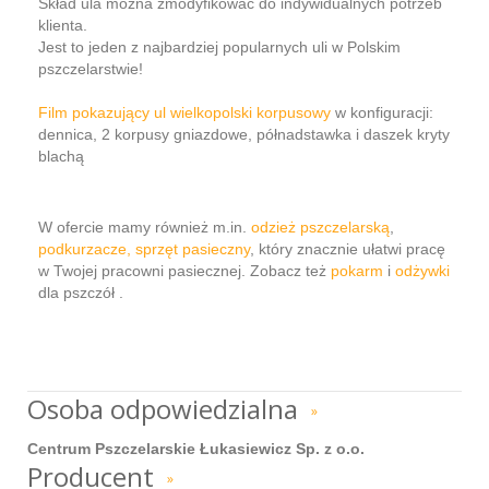
Skład ula można zmodyfikować do indywidualnych potrzeb
klienta.
Jest to jeden z najbardziej popularnych uli w Polskim
pszczelarstwie!
Film pokazujący ul wielkopolski korpusowy
w konfiguracji:
dennica, 2 korpusy gniazdowe, półnadstawka i daszek kryty
blachą
W ofercie mamy również m.in.
odzież pszczelarską
,
podkurzacze
, sprzęt pasieczny
, który znacznie ułatwi pracę
w Twojej pracowni pasiecznej. Zobacz też
pokarm
i
odżywki
dla pszczół .
Osoba odpowiedzialna
»
Centrum Pszczelarskie Łukasiewicz Sp. z o.o.
Producent
»