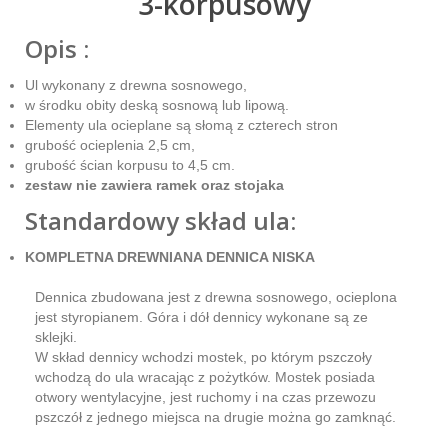
3-korpusowy
Opis :
Ul wykonany z drewna sosnowego,
w środku obity deską sosnową lub lipową.
Elementy ula ocieplane są słomą z czterech stron
grubość ocieplenia 2,5 cm,
grubość ścian korpusu to 4,5 cm.
zestaw nie zawiera ramek oraz stojaka
Standardowy skład ula:
KOMPLETNA DREWNIANA DENNICA NISKA
Dennica zbudowana jest z drewna sosnowego, ocieplona
jest styropianem. Góra i dół dennicy wykonane są ze
sklejki.
W skład dennicy wchodzi mostek, po którym pszczoły
wchodzą do ula wracając z pożytków. Mostek posiada
otwory wentylacyjne, jest ruchomy i na czas przewozu
pszczół z jednego miejsca na drugie można go zamknąć.