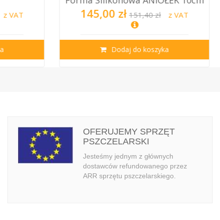
OŁEK 10cm
50kg Z Zawo...
699,00 zł
z VAT
900,00 zł
z VAT
ka
Dodaj do koszyka
OFERUJEMY SPRZĘT
PSZCZELARSKI
Jesteśmy jednym z głównych
dostawców refundowanego przez
ARR sprzętu pszczelarskiego.