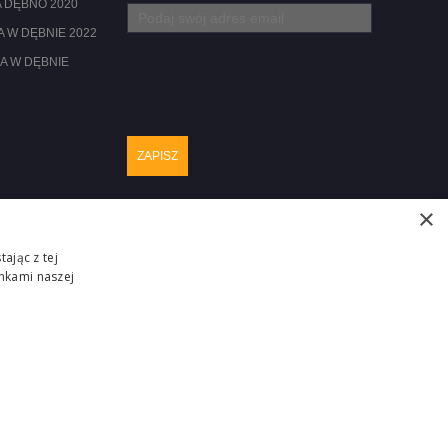
 DĘBNO 2020
 W DĘBNIE 2022
A W DĘBNIE
×
ając z tej
nkami naszej
Realizacja :
ZGŁOŚ PROBLEM
ITM-SYSTEM