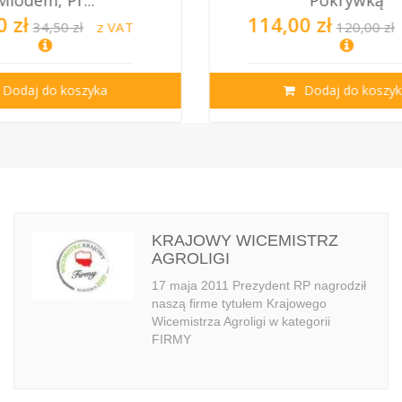
Pokrywką
Forma Silikonowa ANI
0 zł
145,00 zł
120,00 zł
z VAT
151,40 zł
Dodaj do koszyka
Dodaj do koszy
KRAJOWY WICEMISTRZ
AGROLIGI
17 maja 2011 Prezydent RP nagrodził
naszą firme tytułem Krajowego
Wicemistrza Agroligi w kategorii
FIRMY