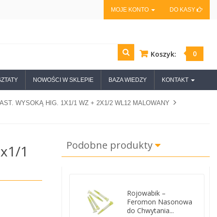
MOJE KONTO
DO KASY
0
Koszyk:
ZTATY
NOWOŚCI W SKLEPIE
BAZA WIEDZY
KONTAKT
LAST. WYSOKĄ HIG. 1X1/1 WZ + 2X1/2 WL12 MALOWANY
Podobne produkty
1x1/1
Rojowabik –
Feromon Nasonowa
do Chwytania...