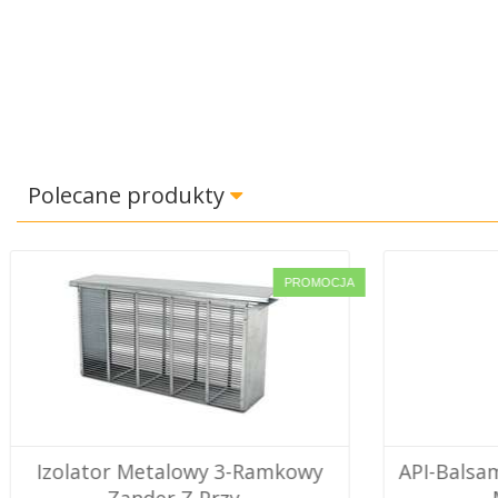
Polecane produkty
PROMOCJA
API-Balsam Chłodzący Do Stóp Z
Izolator 