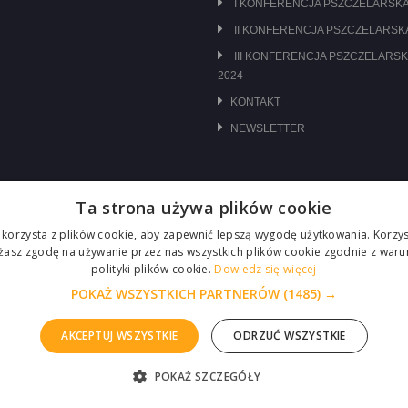
I KONFERENCJA PSZCZELARSKA
II KONFERENCJA PSZCZELARSKA
III KONFERENCJA PSZCZELARSK
2024
KONTAKT
NEWSLETTER
Ta strona używa plików cookie
 korzysta z plików cookie, aby zapewnić lepszą wygodę użytkowania. Korzyst
ażasz zgodę na używanie przez nas wszystkich plików cookie zgodnie z waru
polityki plików cookie.
Dowiedz się więcej
POKAŻ WSZYSTKICH PARTNERÓW
(1485) →
AKCEPTUJ WSZYSTKIE
ODRZUĆ WSZYSTKIE
POKAŻ SZCZEGÓŁY