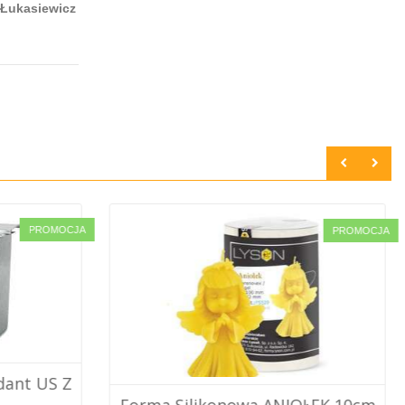
 Łukasiewicz
PROMOCJA
PROMOCJA
CAADEX Odstojnik Kwasoodporny