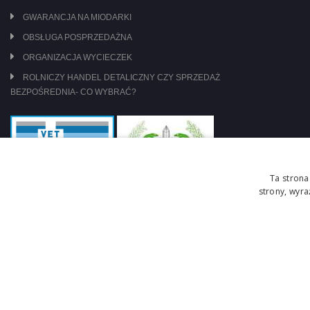
GWARANCJA NA MIODARKI
OBSŁUGA POSPRZEDAŻNA
ORGANIZACJA WYCIECZEK
ROLNICZY HANDEL DETALICZNY CZY SPRZEDAŻ
BEZPOŚREDNIA- CO WYBRAĆ?
Ta strona
strony, wyr
jesteśmy pod nadzorem: WIW Szczecin
zasady obrotu lekami OTC
Copyright © 2026 Centrum Pszczelarskie Łukasiewicz