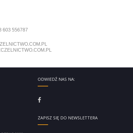
8 603 556787
ZELNICTWO.COM.PL
CZELNICTWO.COM.PL
ODWIEDŹ NAS NA:
ZAPISZ SIĘ DO NEWSLETTERA