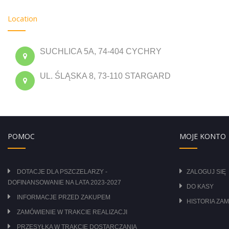
Location
SUCHLICA 5A, 74-404 CYCHRY
UL. ŚLĄSKA 8, 73-110 STARGARD
POMOC
MOJE KONTO
DOTACJE DLA PSZCZELARZY -
ZALOGUJ SIĘ
DOFINANSOWANIE NA LATA 2023-2027
DO KASY
INFORMACJE PRZED ZAKUPEM
HISTORIA ZA
ZAMÓWIENIE W TRAKCIE REALIZACJI
PRZESYŁKA W TRAKCIE DOSTARCZANIA