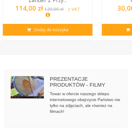
Miodem, Pr...
30,00 zł
114,0
34,50 zł
z VAT
Dodaj do koszyka
PREZENTACJE
PRODUKTÓW - FILMY
Towar w ofercie naszego sklepu
internetowego obejrzycie Państwo nie
tylko na zdjęciach, ale również na
filmach!