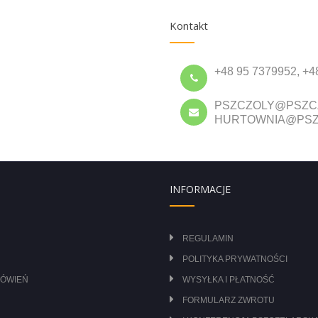
Kontakt
+48 95 7379952, +4
PSZCZOLY@PSZC
HURTOWNIA@PSZ
INFORMACJE
REGULAMIN
POLITYKA PRYWATNOŚCI
MÓWIEŃ
WYSYŁKA I PŁATNOŚĆ
FORMULARZ ZWROTU