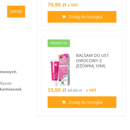
79,90 zł
z VAT
Dodaj do koszyka
PROMOCJE
BALSAM DO UST
OWOCOWY Z
JEŻÓWKĄ 10ML
omowych
,
Wysoki
karmiaczek
15,50 zł
18,00 zł
z VAT
Dodaj do koszyka