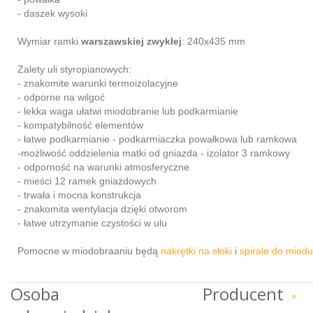
- daszek wysoki
Wymiar ramki
warszawskiej zwykłej
: 240x435 mm
Zalety uli styropianowych:
- znakomite warunki termoizolacyjne
- odporne na wilgoć
- lekka waga ułatwi miodobranie lub podkarmianie
- kompatybilność elementów
- łatwe podkarmianie - podkarmiaczka powałkowa lub ramkowa
-możliwość oddzielenia matki od gniazda - izolator 3 ramkowy
- odporność na warunki atmosferyczne
- mieści 12 ramek gniazdowych
- trwała i mocna konstrukcja
- znakomita wentylacja dzięki otworom
- łatwe utrzymanie czystości w ulu
Pomocne w miodobraaniu będą
nakrętki na słoki
i
spirale do miodu
Osoba
Producent
»