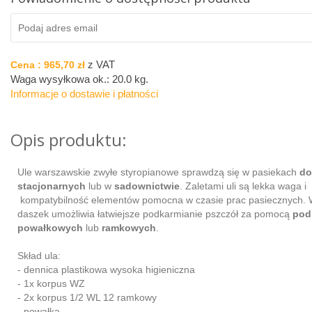
z VAT
Cena :
965,70 zł
Waga wysyłkowa ok.:
20.0 kg
.
Informacje o dostawie i płatności
Opis produktu:
Ule warszawskie zwyłe styropianowe sprawdzą się w pasiekach
d
stacjonarnych
lub w
sadownictwie
. Zaletami uli są lekka waga i
kompatybilność elementów pomocna w czasie prac pasiecznych. 
daszek umożliwia łatwiejsze podkarmianie pszczół za pomocą
pod
powałkowych
lub
ramkowych
.
Skład ula:
- dennica plastikowa wysoka higieniczna
- 1x korpus WZ
- 2x korpus 1/2 WL 12 ramkowy
- powałka