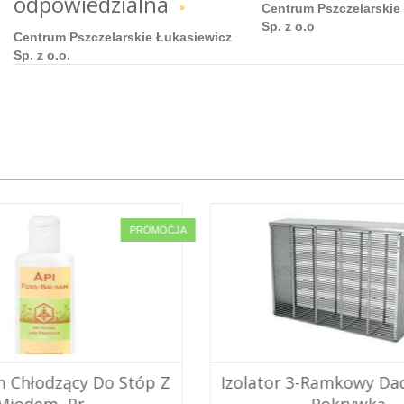
odpowiedzialna
»
Centrum Pszczelarskie
Sp. z o.o
Centrum Pszczelarskie Łukasiewicz
Sp. z o.o.
PROMOCJA
3-Ramkowy Dadant US Z