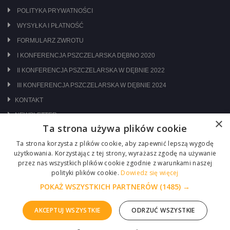
POLITYKA PRYWATNOŚCI
WYSYŁKA I PŁATNOŚĆ
FORMULARZ ZWROTU
I KONFERENCJA PSZCZELARSKA DĘBNO 2020
II KONFERENCJA PSZCZELARSKA W DĘBNIE 2022
III KONFERENCJA PSZCZELARSKA W DĘBNIE 2024
KONTAKT
NEWSLETTER
×
Ta strona używa plików cookie
ODWIEDŹ NAS NA:
Ta strona korzysta z plików cookie, aby zapewnić lepszą wygodę
użytkowania. Korzystając z tej strony, wyrażasz zgodę na używanie
przez nas wszystkich plików cookie zgodnie z warunkami naszej
polityki plików cookie.
Dowiedz się więcej
POKAŻ WSZYSTKICH PARTNERÓW
(1485) →
AKCEPTUJ WSZYSTKIE
ODRZUĆ WSZYSTKIE
Copyright © 2026 Centrum Pszczelarskie Łukasiewicz