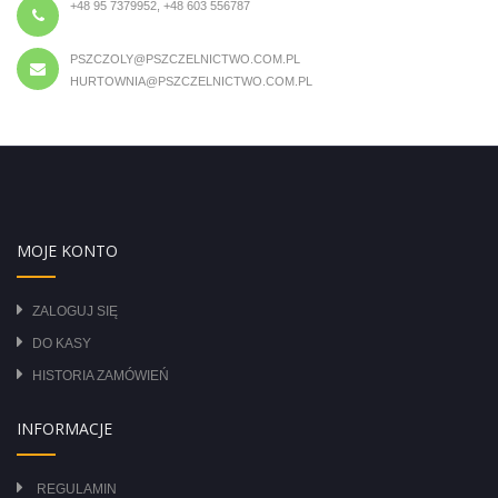
+48 95 7379952, +48 603 556787
PSZCZOLY@PSZCZELNICTWO.COM.PL
HURTOWNIA@PSZCZELNICTWO.COM.PL
MOJE KONTO
ZALOGUJ SIĘ
DO KASY
HISTORIA ZAMÓWIEŃ
INFORMACJE
REGULAMIN