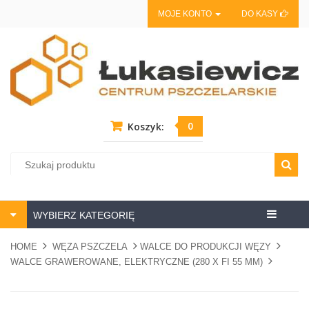
MOJE KONTO
DO KASY
0
Koszyk:
Centrum
WYBIERZ KATEGORIĘ
pszczela
HOME
WĘZA PSZCZELA
WALCE DO PRODUKCJI WĘZY
WALCE GRAWEROWANE, ELEKTRYCZNE (280 X FI 55 MM)