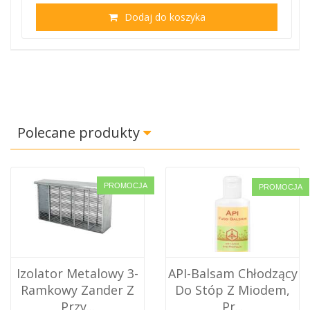
Dodaj do koszyka
Polecane produkty
CJA
PROMO
PROMOCJA
-
API-Balsam Chłodzący
Izolator 3-Ramkow
Z
Do Stóp Z Miodem,
Dadant US Z
Pr...
Pokrywką