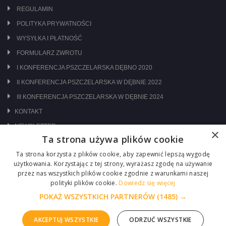
REGULAMIN
POLITYKA PRYWATNOŚCI
WYSYŁKA I PŁATNOŚĆ
FORMULARZ ZWROTU
I KONFERENCJA PSZCZELARSKA DĘBNO 2020
II KONFERENCJA PSZCZELARSKA W DĘBNIE 2022
III KONFERENCJA PSZCZELARSKA W DĘBNIE 2024
KONTAKT
NEWSLETTER
×
Ta strona używa plików cookie
ODWIEDŹ NAS NA:
Ta strona korzysta z plików cookie, aby zapewnić lepszą wygodę
użytkowania. Korzystając z tej strony, wyrażasz zgodę na używanie
przez nas wszystkich plików cookie zgodnie z warunkami naszej
polityki plików cookie.
Dowiedz się więcej
POKAŻ WSZYSTKICH PARTNERÓW
(1485) →
AKCEPTUJ WSZYSTKIE
ODRZUĆ WSZYSTKIE