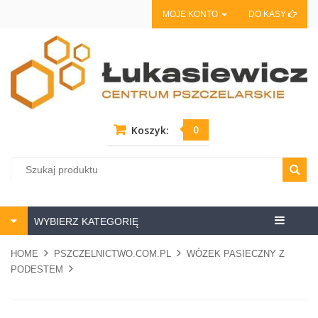
MOJE KONTO
DO KASY
0
Koszyk:
Centrum
WYBIERZ KATEGORIĘ
pszczela
HOME
PSZCZELNICTWO.COM.PL
WÓZEK PASIECZNY Z
PODESTEM