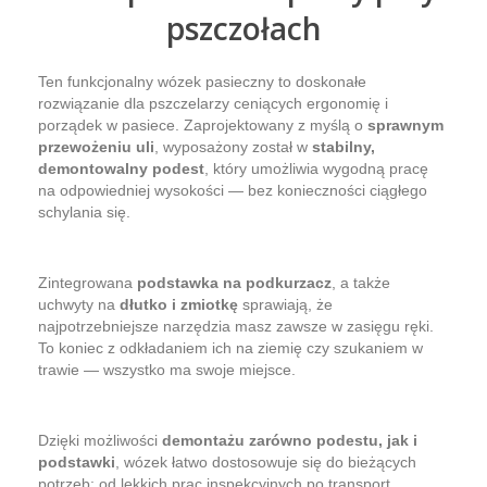
pszczołach
Ten funkcjonalny wózek pasieczny to doskonałe
rozwiązanie dla pszczelarzy ceniących ergonomię i
porządek w pasiece. Zaprojektowany z myślą o
sprawnym
przewożeniu uli
, wyposażony został w
stabilny,
demontowalny podest
, który umożliwia wygodną pracę
na odpowiedniej wysokości — bez konieczności ciągłego
schylania się.
Zintegrowana
podstawka na podkurzacz
, a także
uchwyty na
dłutko i zmiotkę
sprawiają, że
najpotrzebniejsze narzędzia masz zawsze w zasięgu ręki.
To koniec z odkładaniem ich na ziemię czy szukaniem w
trawie — wszystko ma swoje miejsce.
Dzięki możliwości
demontażu zarówno podestu, jak i
podstawki
, wózek łatwo dostosowuje się do bieżących
potrzeb: od lekkich prac inspekcyjnych po transport