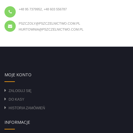
+48 95 7379952, +48 603 556787
PSZCZOLY@PSZCZELNICTWO.COM.PL
HURTOWNIA@PSZCZELNICTWO.COM.PL
MOJE KONTO
ZALOGUJ SIĘ
DO KASY
HISTORIA ZAMÓWIEŃ
INFORMACJE