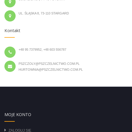
UL. ŚLĄSKA 8, 73-110 STARGARD
Kontakt
+48 95 7379952, +48 603 556787
PSZCZOLY@PSZCZELNICTWO.COM.PL
HURTOWNIA@PSZCZELNICTWO.COM.PL
MOJE KONTO
ZALOGUJ SIĘ