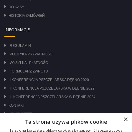
DO KASY
HISTORIA ZAMÓWIEŃ
INFORMACJE
REGULAMIN
POLITYKA PRYWATNOŚCI
WYSYŁKA I PŁATNOŚĆ
FORMULARZ ZWROTU
I KONFERENCJA PSZCZELARSKA DĘBNO 2020
II KONFERENCJA PSZCZELARSKA W DĘBNIE 2022
III KONFERENCJA PSZCZELARSKA W DĘBNIE 2024
KONTAKT
NEWSLETTER
×
Ta strona używa plików cookie
ODWIEDŹ NAS NA:
Ta strona korzysta z plików cookie, aby zapewnić lepszą wygodę