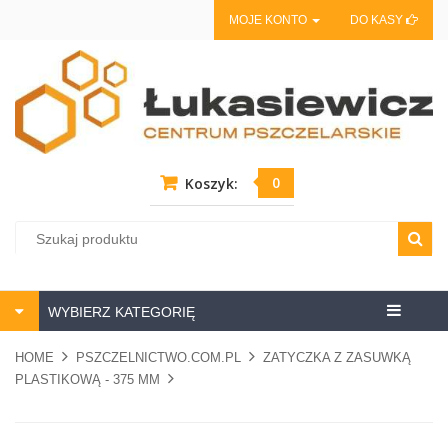
MOJE KONTO
DO KASY
0
Koszyk:
Centrum
WYBIERZ KATEGORIĘ
pszczela
HOME
PSZCZELNICTWO.COM.PL
ZATYCZKA Z ZASUWKĄ
PLASTIKOWĄ - 375 MM