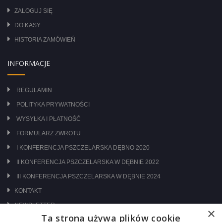
ZALOGUJ SIĘ
DO KASY
HISTORIA ZAMÓWIEŃ
INFORMACJE
REGULAMIN
POLITYKA PRYWATNOŚCI
WYSYŁKA I PŁATNOŚĆ
FORMULARZ ZWROTU
I KONFERENCJA PSZCZELARSKA DĘBNO 2020
II KONFERENCJA PSZCZELARSKA W DĘBNIE 2022
III KONFERENCJA PSZCZELARSKA W DĘBNIE 2024
KONTAKT
NEWSLETTER
×
Ta strona używa plików cookie