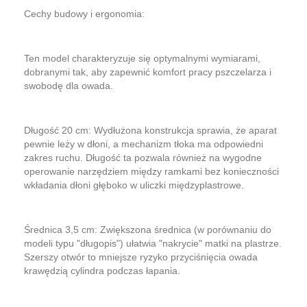
​Cechy budowy i ergonomia:
​Ten model charakteryzuje się optymalnymi wymiarami,
dobranymi tak, aby zapewnić komfort pracy pszczelarza i
swobodę dla owada.
​Długość 20 cm: Wydłużona konstrukcja sprawia, że aparat
pewnie leży w dłoni, a mechanizm tłoka ma odpowiedni
zakres ruchu. Długość ta pozwala również na wygodne
operowanie narzędziem między ramkami bez konieczności
wkładania dłoni głęboko w uliczki międzyplastrowe.
​Średnica 3,5 cm: Zwiększona średnica (w porównaniu do
modeli typu "długopis") ułatwia "nakrycie" matki na plastrze.
Szerszy otwór to mniejsze ryzyko przyciśnięcia owada
krawędzią cylindra podczas łapania.