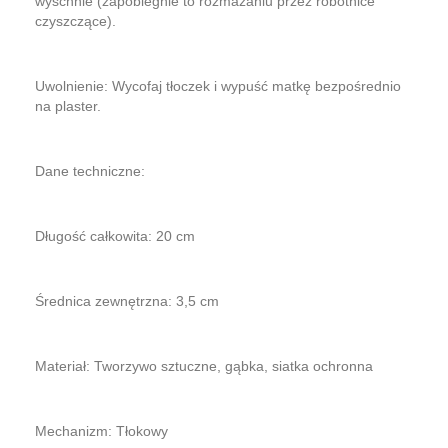
wyschnie (zapobiegnie to rozmazaniu przez robotnice
czyszczące).
​Uwolnienie: Wycofaj tłoczek i wypuść matkę bezpośrednio
na plaster.
​Dane techniczne:
​Długość całkowita: 20 cm
​Średnica zewnętrzna: 3,5 cm
​Materiał: Tworzywo sztuczne, gąbka, siatka ochronna
​Mechanizm: Tłokowy