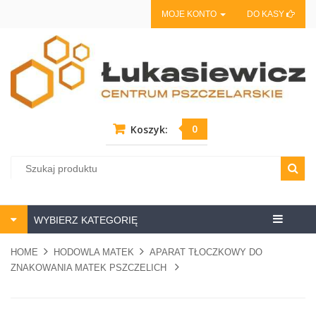
MOJE KONTO
DO KASY
0
Koszyk:
Centrum
WYBIERZ KATEGORIĘ
pszczela
HOME
HODOWLA MATEK
APARAT TŁOCZKOWY DO
ZNAKOWANIA MATEK PSZCZELICH