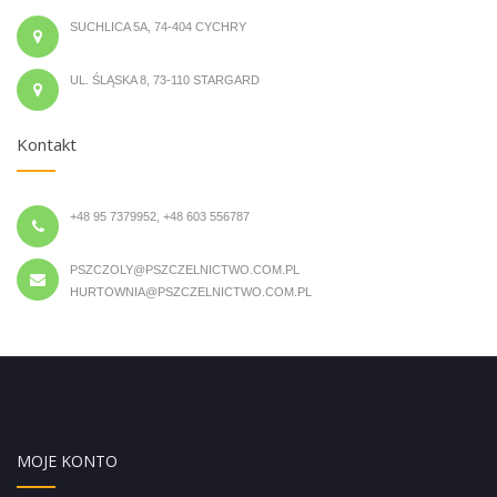
SUCHLICA 5A, 74-404 CYCHRY
UL. ŚLĄSKA 8, 73-110 STARGARD
Kontakt
+48 95 7379952, +48 603 556787
PSZCZOLY@PSZCZELNICTWO.COM.PL
HURTOWNIA@PSZCZELNICTWO.COM.PL
MOJE KONTO