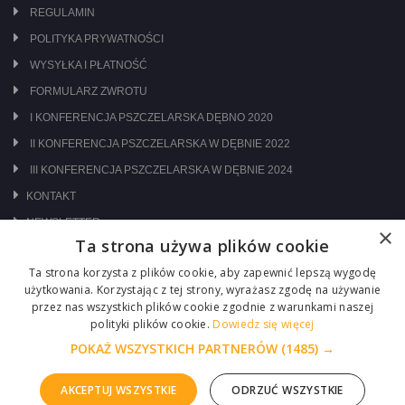
REGULAMIN
POLITYKA PRYWATNOŚCI
WYSYŁKA I PŁATNOŚĆ
FORMULARZ ZWROTU
I KONFERENCJA PSZCZELARSKA DĘBNO 2020
II KONFERENCJA PSZCZELARSKA W DĘBNIE 2022
III KONFERENCJA PSZCZELARSKA W DĘBNIE 2024
KONTAKT
NEWSLETTER
×
Ta strona używa plików cookie
ODWIEDŹ NAS NA:
Ta strona korzysta z plików cookie, aby zapewnić lepszą wygodę
użytkowania. Korzystając z tej strony, wyrażasz zgodę na używanie
przez nas wszystkich plików cookie zgodnie z warunkami naszej
polityki plików cookie.
Dowiedz się więcej
POKAŻ WSZYSTKICH PARTNERÓW
(1485) →
AKCEPTUJ WSZYSTKIE
ODRZUĆ WSZYSTKIE