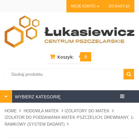
MOJE KONTO
DO KASY
0
Koszyk:
Centrum
WYBIERZ KATEGORIĘ
pszczela
HOME
HODOWLA MATEK
IZOLATORY DO MATEK
IZOLATOR DO PODDAWANIA MATEK PSZCZELICH, DREWNIANY, 1-
RAMKOWY (SYSTEM DADANT)