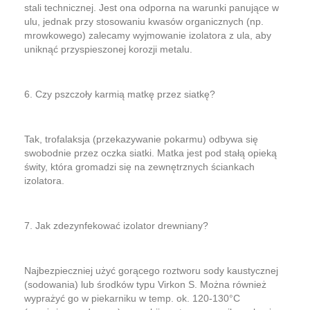
stali technicznej. Jest ona odporna na warunki panujące w
ulu, jednak przy stosowaniu kwasów organicznych (np.
mrowkowego) zalecamy wyjmowanie izolatora z ula, aby
uniknąć przyspieszonej korozji metalu.
6. Czy pszczoły karmią matkę przez siatkę?
Tak, trofalaksja (przekazywanie pokarmu) odbywa się
swobodnie przez oczka siatki. Matka jest pod stałą opieką
świty, która gromadzi się na zewnętrznych ściankach
izolatora.
7. Jak zdezynfekować izolator drewniany?
Najbezpieczniej użyć gorącego roztworu sody kaustycznej
(sodowania) lub środków typu Virkon S. Można również
wyprażyć go w piekarniku w temp. ok. 120-130°C