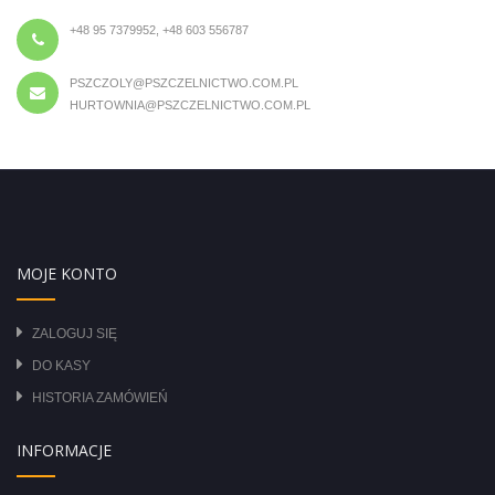
+48 95 7379952, +48 603 556787
PSZCZOLY@PSZCZELNICTWO.COM.PL
HURTOWNIA@PSZCZELNICTWO.COM.PL
MOJE KONTO
ZALOGUJ SIĘ
DO KASY
HISTORIA ZAMÓWIEŃ
INFORMACJE