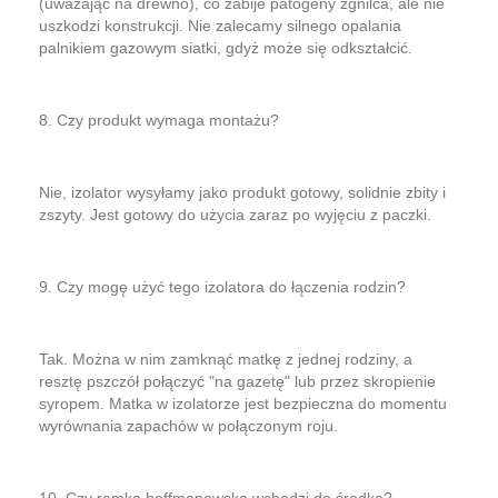
(uważając na drewno), co zabije patogeny zgnilca, ale nie
uszkodzi konstrukcji. Nie zalecamy silnego opalania
palnikiem gazowym siatki, gdyż może się odkształcić.
8. Czy produkt wymaga montażu?
Nie, izolator wysyłamy jako produkt gotowy, solidnie zbity i
zszyty. Jest gotowy do użycia zaraz po wyjęciu z paczki.
9. Czy mogę użyć tego izolatora do łączenia rodzin?
Tak. Można w nim zamknąć matkę z jednej rodziny, a
resztę pszczół połączyć "na gazetę" lub przez skropienie
syropem. Matka w izolatorze jest bezpieczna do momentu
wyrównania zapachów w połączonym roju.
10. Czy ramka hoffmanowska wchodzi do środka?