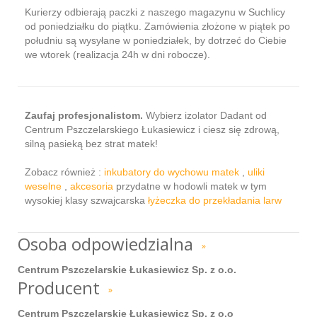
Kurierzy odbierają paczki z naszego magazynu w Suchlicy
od poniedziałku do piątku. Zamówienia złożone w piątek po
południu są wysyłane w poniedziałek, by dotrzeć do Ciebie
we wtorek (realizacja 24h w dni robocze).
Zaufaj profesjonalistom.
Wybierz izolator Dadant od
Centrum Pszczelarskiego Łukasiewicz i ciesz się zdrową,
silną pasieką bez strat matek!
Zobacz również :
inkubatory do wychowu matek
,
uliki
weselne
,
akcesoria
przydatne w hodowli matek w tym
wysokiej klasy szwajcarska
łyżeczka do przekładania larw
Osoba odpowiedzialna
»
Centrum Pszczelarskie Łukasiewicz Sp. z o.o.
Producent
»
Centrum Pszczelarskie Łukasiewicz Sp. z o.o