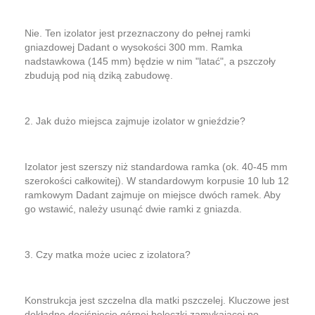
Nie. Ten izolator jest przeznaczony do pełnej ramki
gniazdowej Dadant o wysokości 300 mm. Ramka
nadstawkowa (145 mm) będzie w nim "latać", a pszczoły
zbudują pod nią dziką zabudowę.
2. Jak dużo miejsca zajmuje izolator w gnieździe?
Izolator jest szerszy niż standardowa ramka (ok. 40-45 mm
szerokości całkowitej). W standardowym korpusie 10 lub 12
ramkowym Dadant zajmuje on miejsce dwóch ramek. Aby
go wstawić, należy usunąć dwie ramki z gniazda.
3. Czy matka może uciec z izolatora?
Konstrukcja jest szczelna dla matki pszczelej. Kluczowe jest
dokładne dociśnięcie górnej beleczki zamykającej po