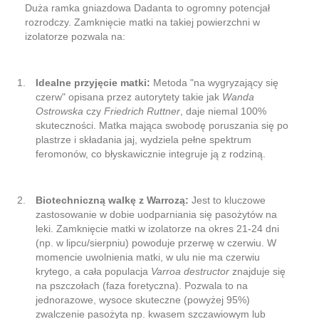
Duża ramka gniazdowa Dadanta to ogromny potencjał
rozrodczy. Zamknięcie matki na takiej powierzchni w
izolatorze pozwala na:
Idealne przyjęcie matki:
Metoda "na wygryzający się
czerw" opisana przez autorytety takie jak
Wanda
Ostrowska
czy
Friedrich Ruttner
, daje niemal 100%
skuteczności. Matka mająca swobodę poruszania się po
plastrze i składania jaj, wydziela pełne spektrum
feromonów, co błyskawicznie integruje ją z rodziną.
Biotechniczną walkę z Warrozą:
Jest to kluczowe
zastosowanie w dobie uodparniania się pasożytów na
leki. Zamknięcie matki w izolatorze na okres 21-24 dni
(np. w lipcu/sierpniu) powoduje przerwę w czerwiu. W
momencie uwolnienia matki, w ulu nie ma czerwiu
krytego, a cała populacja
Varroa destructor
znajduje się
na pszczołach (faza foretyczna). Pozwala to na
jednorazowe, wysoce skuteczne (powyżej 95%)
zwalczenie pasożyta np. kwasem szczawiowym lub