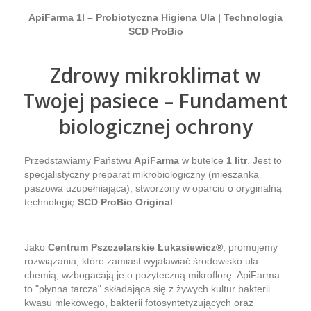
ApiFarma 1l – Probiotyczna Higiena Ula | Technologia
SCD ProBio
Zdrowy mikroklimat w
Twojej pasiece – Fundament
biologicznej ochrony
Przedstawiamy Państwu
ApiFarma
w butelce
1 litr
. Jest to
specjalistyczny preparat mikrobiologiczny (mieszanka
paszowa uzupełniająca), stworzony w oparciu o oryginalną
technologię
SCD ProBio Original
.
Jako
Centrum Pszczelarskie Łukasiewicz®
, promujemy
rozwiązania, które zamiast wyjaławiać środowisko ula
chemią, wzbogacają je o pożyteczną mikroflorę. ApiFarma
to "płynna tarcza" składająca się z żywych kultur bakterii
kwasu mlekowego, bakterii fotosyntetyzujących oraz