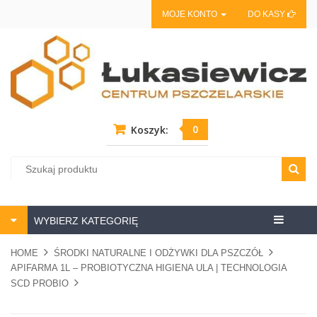
MOJE KONTO
DO KASY
0
Koszyk:
Centrum
WYBIERZ KATEGORIĘ
pszczela
HOME
ŚRODKI NATURALNE I ODŻYWKI DLA PSZCZÓŁ
APIFARMA 1L – PROBIOTYCZNA HIGIENA ULA | TECHNOLOGIA
SCD PROBIO