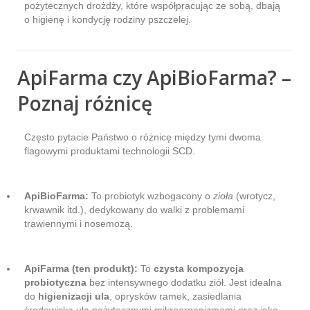
pożytecznych drożdży, które współpracując ze sobą, dbają
o higienę i kondycję rodziny pszczelej.
ApiFarma czy ApiBioFarma? –
Poznaj różnicę
Często pytacie Państwo o różnicę między tymi dwoma
flagowymi produktami technologii SCD.
ApiBioFarma:
To probiotyk wzbogacony o
zioła
(wrotycz,
krwawnik itd.), dedykowany do walki z problemami
trawiennymi i nosemozą.
ApiFarma (ten produkt):
To
czysta kompozycja
probiotyczna
bez intensywnego dodatku ziół. Jest idealna
do
higienizacji ula
, oprysków ramek, zasiedlania
środowiska ula pożytecznymi mikroorganizmami oraz jako