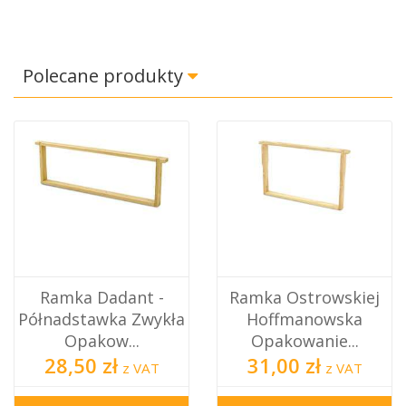
Polecane produkty
t -
Ramka Ostrowskiej
Nóż Do Odskle
Zwykła
Hoffmanowska
Plastrów 
.
Opakowanie...
Podwójnymi.
31,00 zł
35,00 zł
VAT
z VAT
z 