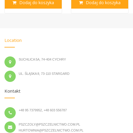
zyka
Dodaj do koszyka
Dodaj do kos
Location
SUCHLICA 5A, 74-404 CYCHRY
UL. ŚLĄSKA 8, 73-110 STARGARD
Kontakt
+48 95 7379952, +48 603 556787
PSZCZOLY@PSZCZELNICTWO.COM.PL
HURTOWNIA@PSZCZELNICTWO.COM.PL