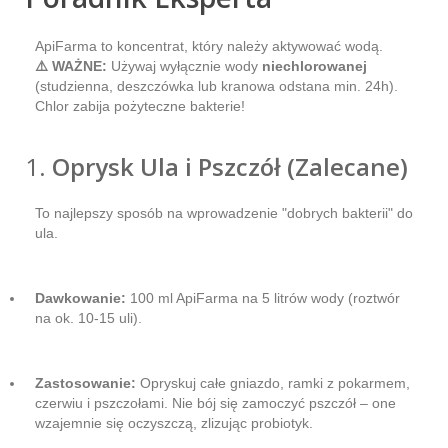
ApiFarma to koncentrat, który należy aktywować wodą.
⚠️ WAŻNE:
Używaj wyłącznie wody
niechlorowanej
(studzienna, deszczówka lub kranowa odstana min. 24h).
Chlor zabija pożyteczne bakterie!
1.
Oprysk Ula i Pszczół (Zalecane)
To najlepszy sposób na wprowadzenie "dobrych bakterii" do
ula.
Dawkowanie:
100 ml ApiFarma na 5 litrów wody (roztwór
na ok. 10-15 uli).
Zastosowanie:
Opryskuj całe gniazdo, ramki z pokarmem,
czerwiu i pszczołami. Nie bój się zamoczyć pszczół – one
wzajemnie się oczyszczą, zlizując probiotyk.