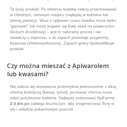
To żywy produkt. Po otwarciu butelkę należy przechowywać
w chłodnym, ciemnym miejscu (najlepiej w lodówce lub
zimnej piwnicy). Wraz z upływem czasu butelka może lekko
"gazować" lub może pojawić się biały osad na powierzchni
(kożuch drożdżowy) – jest to naturalny proces i nie
świadczy o zepsuciu, o ile zapach pozostaje przyjemny,
kwasowy (chlebowy/kiszony). Zapach gnilny dyskwalifikuje
produkt.
Czy można mieszać z Apiwarolem
lub kwasami?
Nie zaleca się stosowania probiotyków
jednocześnie
z silną
chemią biobójczą (kwasy, tymol), ponieważ chemia może
zabić pożyteczne bakterie. Najlepiej zastosować ApiFarmę
2-3 dni po
zabiegu leczniczym, aby zregenerować florę w
ulu i układzie pokarmowym pszczół.