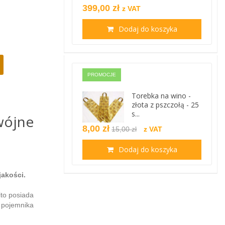
399,00 zł
z VAT
Dodaj do koszyka
PROMOCJE
Torebka na wino -
złota z pszczołą - 25
s...
wójne
8,00 zł
15,00 zł
z VAT
Dodaj do koszyka
jakości.
ito posiada
b pojemnika