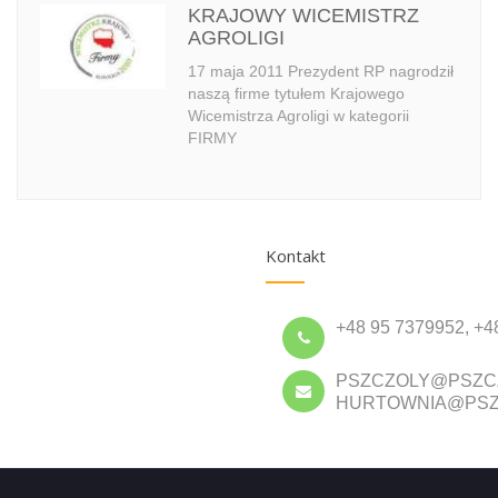
KRAJOWY WICEMISTRZ
AGROLIGI
17 maja 2011 Prezydent RP nagrodził
naszą firme tytułem Krajowego
Wicemistrza Agroligi w kategorii
FIRMY
Kontakt
+48 95 7379952, +4
PSZCZOLY@PSZC
HURTOWNIA@PSZ