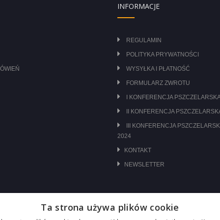
INFORMACJE
REGULAMIN
POLITYKA PRYWATNOŚCI
MÓWIEŃ
WYSYŁKA I PŁATNOŚĆ
FORMULARZ ZWROTU
I KONFERENCJA PSZCZELARSKA
II KONFERENCJA PSZCZELARSKA
III KONFERENCJA PSZCZELARSK
2024
KONTAKT
NEWSLETTER
Ta strona używa plików cookie