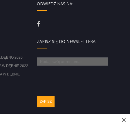
ODWIEDŹ NAS NA:
ZAPISZ SIĘ DO NEWSLETTERA
 DĘBNO 2020
 W DĘBNIE 2022
A W DĘBNIE
×