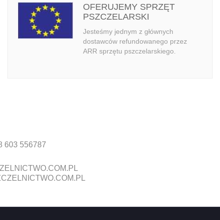
OFERUJEMY SPRZĘT
PSZCZELARSKI
Jesteśmy jednym z głównych
dostawców refundowanego przez
ARR sprzętu pszczelarskiego.
8 603 556787
ZELNICTWO.COM.PL
CZELNICTWO.COM.PL