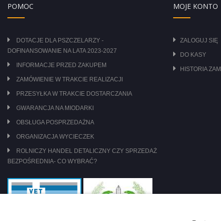
POMOC
MOJE KONTO
DOTACJE DLA PSZCZELARZY -
ZALOGUJ SIĘ
DOFINANSOWANIE NA LATA 2023-2027
DO KASY
INFORMACJE PRZED ZAKUPEM
HISTORIA ZA
ZAMÓWIENIE W TRAKCIE REALIZACJI
PRZESYŁKA W TRAKCIE DOSTARCZANIA
GWARANCJA NA MIODARKI
OBSŁUGA POSPRZEDAŻNA
ORGANIZACJA WYCIECZEK
ROLNICZY HANDEL DETALICZNY CZY SPRZEDAŻ
BEZPOŚREDNIA- CO WYBRAĆ?