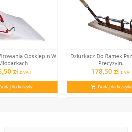
Dziurkacz Do Ramek Pszczelich –
Nóż Do O
Precyzyjn...
178,50 zł
z VAT
Dodaj do koszyka