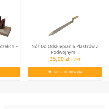
dsklepiania Plastrów Z
Przegroda Zacieśn
Podwójnymi...
Warszawska Posze
35,00 zł
24,00 zł
z VAT
z VA
Dodaj do koszyka
Dodaj do koszy