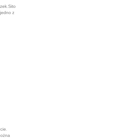
zek.Sito
jedno z
cie.
można