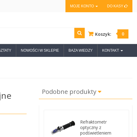
MOJE KONTO
DO KASY
0
Koszyk:
ZTATY
NOWOŚCI W SKLEPIE
BAZA WIEDZY
KONTAKT
Podobne produkty
jne
Refraktometr
optyczny z
podświetleniem