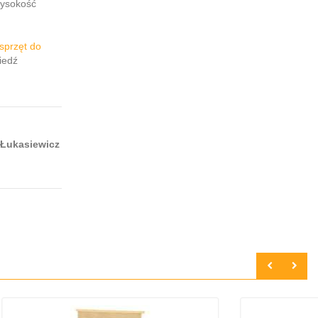
wysokość
sprzęt do
iedź
 Łukasiewicz