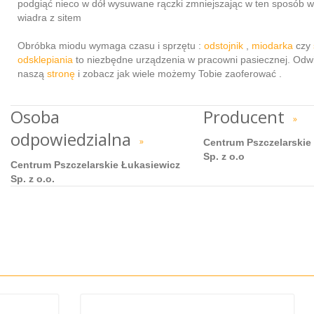
podgiąć nieco w dół wysuwane rączki zmniejszając w ten sposób 
wiadra z sitem
Obróbka miodu wymaga czasu i sprzętu :
odstojnik
,
miodarka
czy
odsklepiania
to niezbędne urządzenia w pracowni pasiecznej. Odw
naszą
stronę
i zobacz jak wiele możemy Tobie zaoferować .
Osoba
Producent
»
odpowiedzialna
»
Centrum Pszczelarskie
Sp. z o.o
Centrum Pszczelarskie Łukasiewicz
Sp. z o.o.