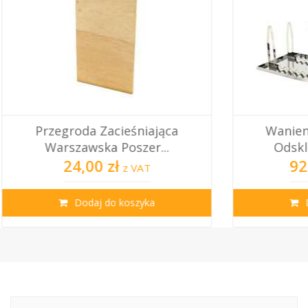
iająca
Wanienka Plastikowa Do
r...
Odsklepiania Ramek...
925,00 zł
T
z VAT
ka
Dodaj do koszyka