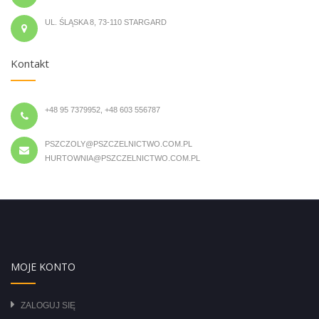
UL. ŚLĄSKA 8, 73-110 STARGARD
Kontakt
+48 95 7379952, +48 603 556787
PSZCZOLY@PSZCZELNICTWO.COM.PL
HURTOWNIA@PSZCZELNICTWO.COM.PL
MOJE KONTO
ZALOGUJ SIĘ