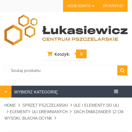
MOJE KONTO
DO KASY
0
Koszyk:
Centrum
WYBIERZ KATEGORIĘ
pszczela
HOME
SPRZĘT PSZCZELARSKI
ULE I ELEMENTY DO ULI
ELEMENTY ULI DREWNIANYCH
DACH DNM/ZANDER 12 CM
WYSOKI, BLACHA OCYNK