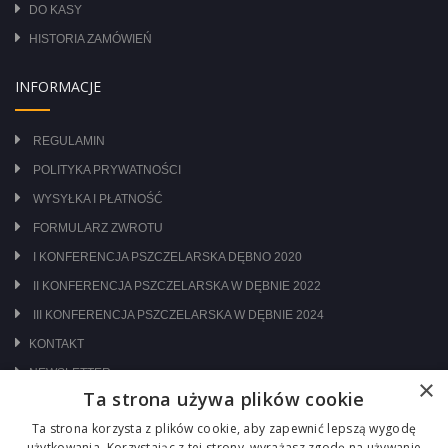
DO KASY
HISTORIA ZAMÓWIEŃ
INFORMACJE
REGULAMIN
POLITYKA PRYWATNOŚCI
WYSYŁKA I PŁATNOŚĆ
FORMULARZ ZWROTU
I KONFERENCJA PSZCZELARSKA DĘBNO 2020
II KONFERENCJA PSZCZELARSKA W DĘBNIE 2022
III KONFERENCJA PSZCZELARSKA W DĘBNIE 2024
KONTAKT
NEWSLETTER
×
Ta strona używa plików cookie
ODWIEDŹ NAS NA:
Ta strona korzysta z plików cookie, aby zapewnić lepszą wygodę
użytkowania. Korzystając z tej strony, wyrażasz zgodę na używanie