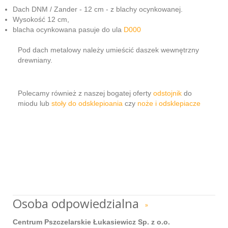
Dach DNM / Zander - 12 cm - z blachy ocynkowanej.
Wysokość 12 cm,
blacha ocynkowana pasuje do ula
D000
Pod dach metalowy należy umieścić daszek wewnętrzny
drewniany.
Polecamy również z naszej bogatej oferty
odstojnik
do
miodu lub
stoły do odsklepioania
czy
noże i odsklepiacze
Osoba odpowiedzialna
»
Centrum Pszczelarskie Łukasiewicz Sp. z o.o.