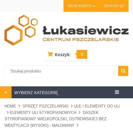
MOJE KONTO
DO KASY
0
Koszyk:
Centrum
WYBIERZ KATEGORIĘ
pszczela
HOME
SPRZĘT PSZCZELARSKI
ULE I ELEMENTY DO ULI
ELEMENTY ULI STYROPIANOWYCH
DASZEK
STYROPIANOWY WIELKOPOLSKI, OSTROWSKIEJ BEZ
WENTYLACJI (WYSOKI) - MALOWANY