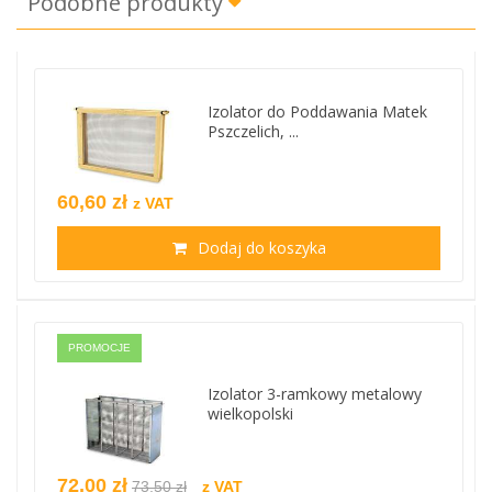
Podobne produkty
Izolator do Poddawania Matek
Pszczelich, ...
60,60 zł
z VAT
Dodaj do koszyka
PROMOCJE
Izolator 3-ramkowy metalowy
wielkopolski
72,00 zł
73,50 zł
z VAT