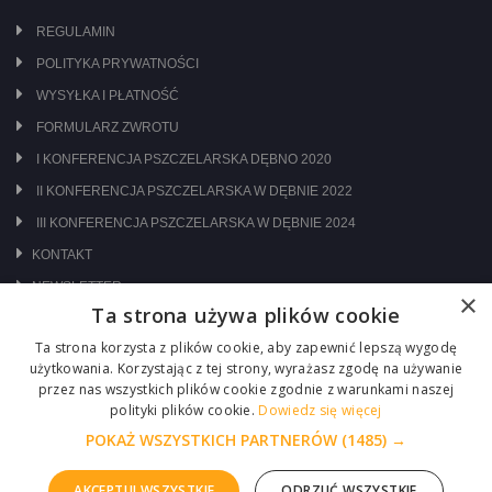
REGULAMIN
POLITYKA PRYWATNOŚCI
WYSYŁKA I PŁATNOŚĆ
FORMULARZ ZWROTU
I KONFERENCJA PSZCZELARSKA DĘBNO 2020
II KONFERENCJA PSZCZELARSKA W DĘBNIE 2022
III KONFERENCJA PSZCZELARSKA W DĘBNIE 2024
KONTAKT
NEWSLETTER
×
Ta strona używa plików cookie
ODWIEDŹ NAS NA:
Ta strona korzysta z plików cookie, aby zapewnić lepszą wygodę
użytkowania. Korzystając z tej strony, wyrażasz zgodę na używanie
przez nas wszystkich plików cookie zgodnie z warunkami naszej
polityki plików cookie.
Dowiedz się więcej
POKAŻ WSZYSTKICH PARTNERÓW
(1485) →
AKCEPTUJ WSZYSTKIE
ODRZUĆ WSZYSTKIE