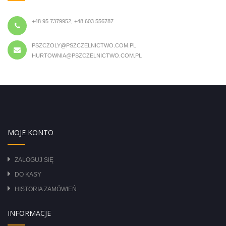
+48 95 7379952, +48 603 556787
PSZCZOLY@PSZCZELNICTWO.COM.PL
HURTOWNIA@PSZCZELNICTWO.COM.PL
MOJE KONTO
ZALOGUJ SIĘ
DO KASY
HISTORIA ZAMÓWIEŃ
INFORMACJE