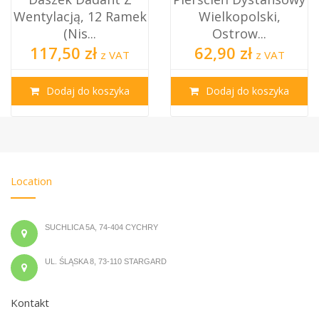
Ramek
Wielkopolski,
Wielkopolska
Ostrow...
Ostrowskiej (nie
62,90 zł
89,70 zł
VAT
z VAT
z V
yka
Dodaj do koszyka
Dodaj do kosz
Location
SUCHLICA 5A, 74-404 CYCHRY
UL. ŚLĄSKA 8, 73-110 STARGARD
Kontakt