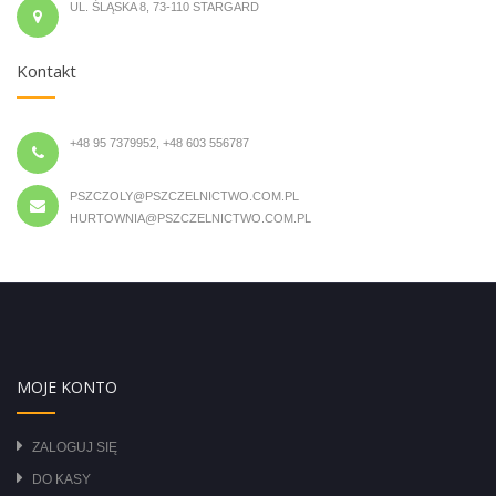
UL. ŚLĄSKA 8, 73-110 STARGARD
Kontakt
+48 95 7379952, +48 603 556787
PSZCZOLY@PSZCZELNICTWO.COM.PL
HURTOWNIA@PSZCZELNICTWO.COM.PL
MOJE KONTO
ZALOGUJ SIĘ
DO KASY