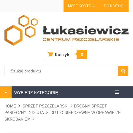
MOJE KONTO
DO KASY
0
Koszyk:
Centrum
WYBIERZ KATEGORIĘ
pszczela
HOME
SPRZĘT PSZCZELARSKI
DROBNY SPRZĘT
PASIECZNY
DŁUTA
DŁUTO NIERDZEWNE W OPRAWIE ZE
SKROBAKIEM