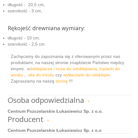
długość - 20,5 cm,
szerokość - 3 cm,
Rękojeść drewniana wymiary:
długość - 10 cm,
szerokość - 2,5 cm
Zachęcamy do zapoznania się z oferowanymi przez nas
produktami, na naszej stronie znajdziecie Państwo między
innymi: o
dsklepiacze i noże do odsklepiania
,
topiarki do
wosku
,
sita do miodu
czy
wytłaczarki do odsklepin
.
Zapraszamy na naszą
stronę
!!!
Osoba odpowiedzialna
»
Centrum Pszczelarskie Łukasiewicz Sp. z o.o.
Producent
»
Centrum Pszczelarskie Łukasiewicz Sp. z o.o