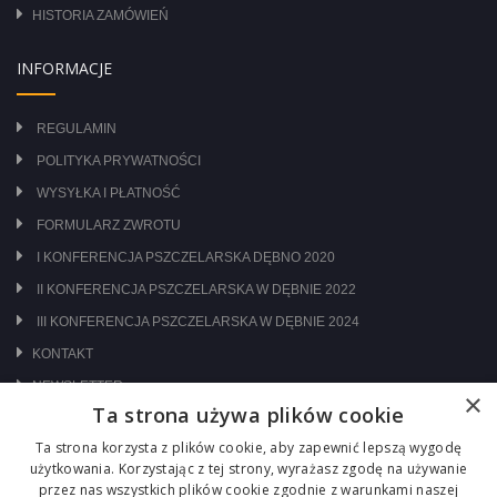
HISTORIA ZAMÓWIEŃ
INFORMACJE
REGULAMIN
POLITYKA PRYWATNOŚCI
WYSYŁKA I PŁATNOŚĆ
FORMULARZ ZWROTU
I KONFERENCJA PSZCZELARSKA DĘBNO 2020
II KONFERENCJA PSZCZELARSKA W DĘBNIE 2022
III KONFERENCJA PSZCZELARSKA W DĘBNIE 2024
KONTAKT
NEWSLETTER
×
Ta strona używa plików cookie
ODWIEDŹ NAS NA:
Ta strona korzysta z plików cookie, aby zapewnić lepszą wygodę
użytkowania. Korzystając z tej strony, wyrażasz zgodę na używanie
przez nas wszystkich plików cookie zgodnie z warunkami naszej