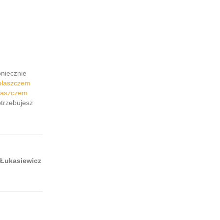
niecznie
 płaszczem
łaszczem
otrzebujesz
 Łukasiewicz