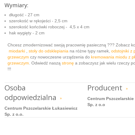
Wymiary:
długość - 27 cm
szerokość w rękojeści - 2,5 cm
szerokość końcówki roboczej - 4,5 x 4 cm
hak wygięty - 2 cm
Chcesz zmodernizować swoją pracownię pasieczną ??? Zobacz ko
miodarki
,
stoły do odsklepiania
na różne typy ramek,
odstojniki z
grzewczym
czy nowoczesne urządzenia do
kremowania miodu z p
grzewczym
. Odwiedź naszą
stronę
a zobaczysz jak wielu rzeczy p
!!!
Osoba
Producent
»
odpowiedzialna
»
Centrum Pszczelarskie
Sp. z o.o
Centrum Pszczelarskie Łukasiewicz
Sp. z o.o.