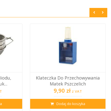
owywania
ch
Klateczka Wysyłkowa
0,69 zł
T
z VAT
ka
Dodaj do koszyka