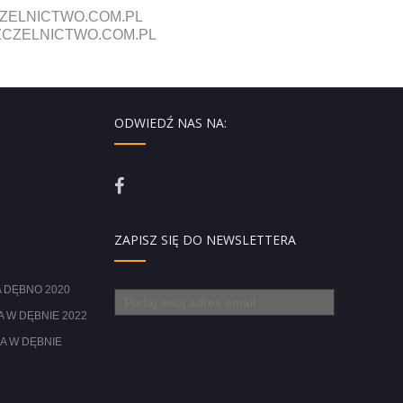
ZELNICTWO.COM.PL
CZELNICTWO.COM.PL
ODWIEDŹ NAS NA:
ZAPISZ SIĘ DO NEWSLETTERA
 DĘBNO 2020
 W DĘBNIE 2022
A W DĘBNIE