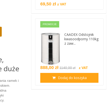
69,50 zł
z VAT
PROMOCJE
CAADEX Odstojnik
kwasoodporny 110kg
z zaw...
e,
e duże
888,00 zł
1140,00 zł
z VAT
Dodaj do koszyka
ania ramek i
oskiem.
lidna
ęki
cy.