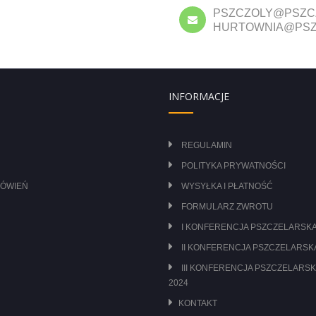
PSZCZOLY@PSZC
HURTOWNIA@PSZ
INFORMACJE
REGULAMIN
POLITYKA PRYWATNOŚCI
MÓWIEŃ
WYSYŁKA I PŁATNOŚĆ
FORMULARZ ZWROTU
I KONFERENCJA PSZCZELARSKA
II KONFERENCJA PSZCZELARSKA
III KONFERENCJA PSZCZELARSK
2024
KONTAKT