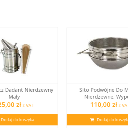
Podwójne Do Miodu,
Klateczka Do Przech
rdzewne, Wypuk...
Matek Pszczeli
10,00 zł
9,90 zł
z VAT
z VA
Dodaj do koszyka
Dodaj do koszy