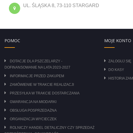
UL. ŚLĄSKA 8, 73-110 STARGARD
POMOC
MOJE KONTO
DOTACJE DLA PSZCZELARZY -
ZALOGUJ SIĘ
DOFINANSOWANIE NA LATA 2023-2027
DO KASY
INFORMACJE PRZED ZAKUPEM
HISTORIA ZA
ZAMÓWIENIE W TRAKCIE REALIZACJI
PRZESYŁKA W TRAKCIE DOSTARCZANIA
GWARANCJA NA MIODARKI
OBSŁUGA POSPRZEDAŻNA
ORGANIZACJA WYCIECZEK
ROLNICZY HANDEL DETALICZNY CZY SPRZEDAŻ