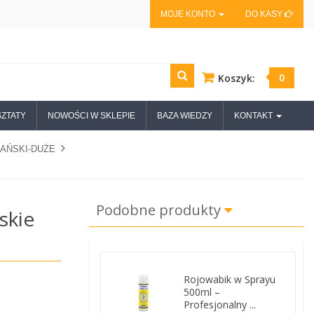
MOJE KONTO
DO KASY
0
Koszyk:
ZTATY
NOWOŚCI W SKLEPIE
BAZA WIEDZY
KONTAKT
KAŃSKI-DUŻE
Podobne produkty
skie
Rojowabik w Sprayu
500ml –
Profesjonalny ...