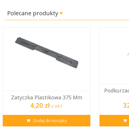
Polecane produkty
Podkurzacz Dadant Nierdzewny
Sito 
Mały
Nie
325,00 zł
1
z VAT
Dodaj do koszyka