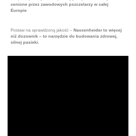
cenione przez zawodowych pszczelarzy w całej
Europie
.
Postaw na sprawdzoną jakość –
Nassenheider to więcej
niż dozownik – to narzędzie do budowania zdrowej,
silnej pasieki.