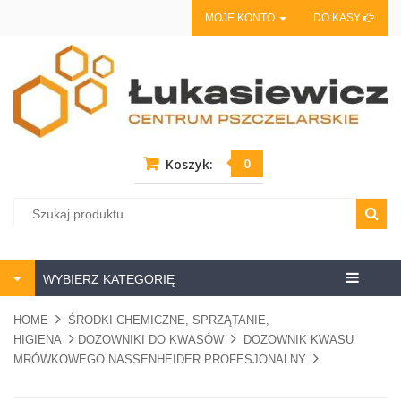
MOJE KONTO
DO KASY
0
Koszyk:
Centrum
WYBIERZ KATEGORIĘ
pszczela
HOME
ŚRODKI CHEMICZNE, SPRZĄTANIE,
HIGIENA
DOZOWNIKI DO KWASÓW
DOZOWNIK KWASU
MRÓWKOWEGO NASSENHEIDER PROFESJONALNY