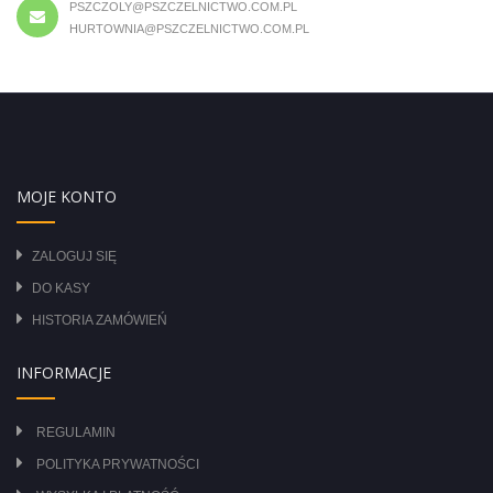
PSZCZOLY@PSZCZELNICTWO.COM.PL
HURTOWNIA@PSZCZELNICTWO.COM.PL
MOJE KONTO
ZALOGUJ SIĘ
DO KASY
HISTORIA ZAMÓWIEŃ
INFORMACJE
REGULAMIN
POLITYKA PRYWATNOŚCI