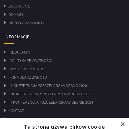
ZALOGUJ SIĘ
DO KASY
HISTORIA ZAMÓWIEŃ
INFORMACJE
REGULAMIN
POLITYKA PRYWATNOŚCI
WYSYŁKA I PŁATNOŚĆ
FORMULARZ ZWROTU
I KONFERENCJA PSZCZELARSKA DĘBNO 2020
II KONFERENCJA PSZCZELARSKA W DĘBNIE 2022
III KONFERENCJA PSZCZELARSKA W DĘBNIE 2024
KONTAKT
NEWSLETTER
×
Ta strona używa plików cookie