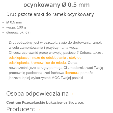
ocynkowany Ø 0,5 mm
Drut pszczelarski do ramek ocynkowany
Ø 0,5 mm
waga: 100 g
długość ok. 67 m
Drut potrzebny jest w pszczelarstwie do drutowania ramek
w celu zamontowania i przytrzymania węzy.
Chcesz usprawnić pracę w swojej pasiece ? Zobacz także :
odsklepiacze i noże do odsklepiania
,
stoły do
odsklepiania
,
kremownice do miodu
. Coraz
nowocześniejsze sprzęty pomogą Ci zmodernizować Twoją
pracownię pasieczną, zaś fachowa
literatura
pomoże
jeszcze lepiej wykorzystać MOC Twojej pasieki.
Osoba odpowiedzialna
»
Centrum Pszczelarskie Łukasiewicz Sp. z o.o.
Producent
»