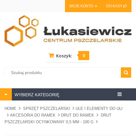
MOJE KONTO
DO KASY
0
Koszyk:
Centrum
WYBIERZ KATEGORIĘ
pszczela
HOME
SPRZĘT PSZCZELARSKI
ULE I ELEMENTY DO ULI
AKCESORIA DO RAMEK
DRUT DO RAMEK
DRUT
PSZCZELARSKI OCYNKOWANY 0,5 MM - 100 G