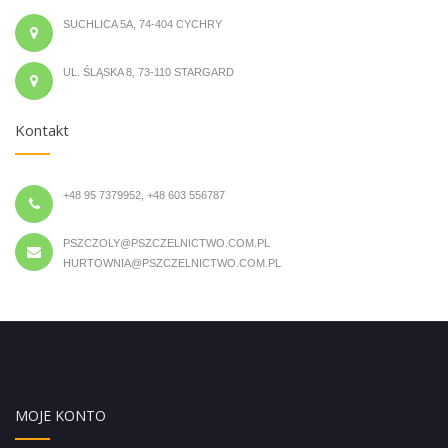
SUCHLICA 5A, 74-404 CYCHRY
UL. ŚLĄSKA 8, 73-110 STARGARD
Kontakt
+48 95 7379952, +48 603 556787
PSZCZOLY@PSZCZELNICTWO.COM.PL
HURTOWNIA@PSZCZELNICTWO.COM.PL
MOJE KONTO