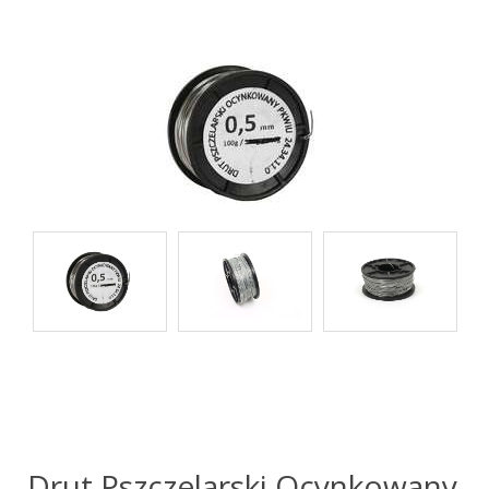
Drut Pszczelarski Ocynkowany