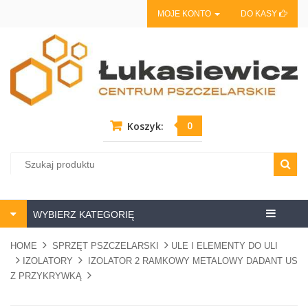
MOJE KONTO
DO KASY
0
Koszyk:
Centrum
WYBIERZ KATEGORIĘ
pszczela
HOME
SPRZĘT PSZCZELARSKI
ULE I ELEMENTY DO ULI
IZOLATORY
IZOLATOR 2 RAMKOWY METALOWY DADANT US
Z PRZYKRYWKĄ