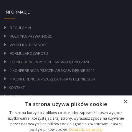
INFORMACJE
REGULAMIN
POLITYKA PRYWATNOŚCI
WYSYŁKA I PŁATNOŚĆ
FORMULARZ ZWROTU
I KONFERENCJA PSZCZELARSKA DĘBNO 2020
II KONFERENCJA PSZCZELARSKA W DĘBNIE 2022
III KONFERENCJA PSZCZELARSKA W DĘBNIE 2024
KONTAKT
NEWSLETTER
×
Ta strona używa plików cookie
ODWIEDŹ NAS NA:
Ta strona korzysta z plików cookie, aby zapewnić lepszą wygodę
użytkowania. Korzystając z tej strony, wyrażasz zgodę na używanie
przez nas wszystkich plików cookie zgodnie z warunkami naszej
polityki plików cookie.
Dowiedz się więcej