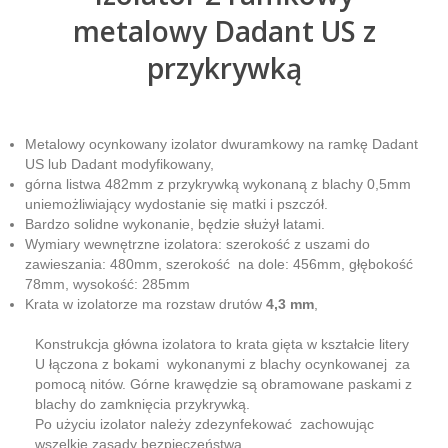
metalowy Dadant US z
przykrywką
Metalowy ocynkowany izolator dwuramkowy na ramkę Dadant
US lub Dadant modyfikowany,
górna listwa 482mm z przykrywką wykonaną z blachy 0,5mm
uniemożliwiający wydostanie się matki i pszczół.
Bardzo solidne wykonanie, będzie służył latami.
Wymiary wewnętrzne izolatora: szerokość z uszami do
zawieszania: 480mm, szerokość na dole: 456mm, głębokość
78mm, wysokość: 285mm
Krata w izolatorze ma rozstaw drutów
4,3 mm
,
Konstrukcja główna izolatora to krata gięta w kształcie litery
U łączona z bokami wykonanymi z blachy ocynkowanej za
pomocą nitów. Górne krawędzie są obramowane paskami z
blachy do zamknięcia przykrywką.
Po użyciu izolator należy zdezynfekować zachowując
wszelkie zasady bezpieczeństwa.