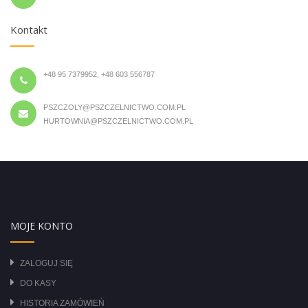
Kontakt
+48 95 7379952, +48 603 556787
PSZCZOLY@PSZCZELNICTWO.COM.PL
HURTOWNIA@PSZCZELNICTWO.COM.PL
MOJE KONTO
ZALOGUJ SIĘ
DO KASY
HISTORIA ZAMÓWIEŃ