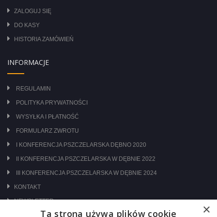
ZALOGUJ SIĘ
DO KASY
HISTORIA ZAMÓWIEŃ
INFORMACJE
REGULAMIN
POLITYKA PRYWATNOŚCI
WYSYŁKA I PŁATNOŚĆ
FORMULARZ ZWROTU
I KONFERENCJA PSZCZELARSKA DĘBNO 2020
II KONFERENCJA PSZCZELARSKA W DĘBNIE 2022
III KONFERENCJA PSZCZELARSKA W DĘBNIE 2024
KONTAKT
NEWSLETTER
×
Ta strona używa plików cookie