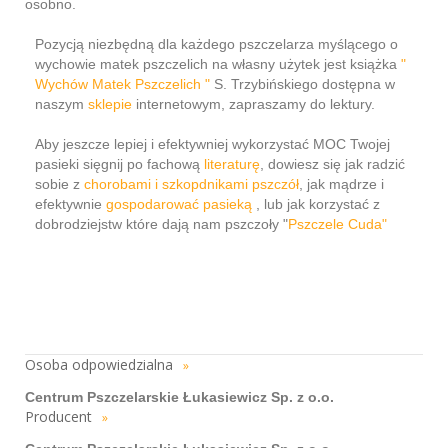
osobno.
Pozycją niezbędną dla każdego pszczelarza myślącego o
wychowie matek pszczelich na własny użytek jest książka
"
Wychów Matek Pszczelich "
S. Trzybińskiego dostępna w
naszym
sklepie
internetowym, zapraszamy do lektury.
Aby jeszcze lepiej i efektywniej wykorzystać MOC Twojej
pasieki sięgnij po fachową
literaturę
, dowiesz się jak radzić
sobie z
chorobami i szkopdnikami pszczół
, jak mądrze i
efektywnie
gospodarować pasieką
, lub jak korzystać z
dobrodziejstw które dają nam pszczoły "
Pszczele Cuda"
Osoba odpowiedzialna
»
Centrum Pszczelarskie Łukasiewicz Sp. z o.o.
Producent
»