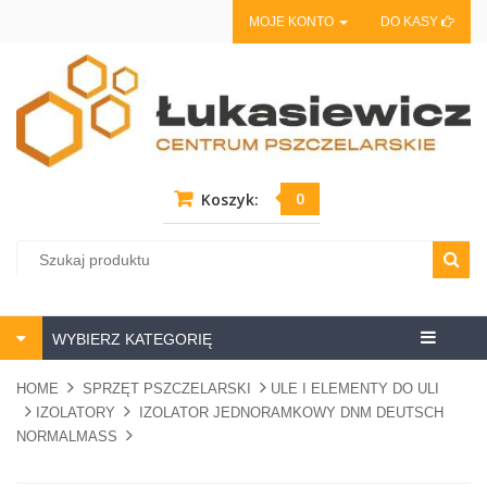
MOJE KONTO
DO KASY
0
Koszyk:
Centrum
WYBIERZ KATEGORIĘ
pszczela
HOME
SPRZĘT PSZCZELARSKI
ULE I ELEMENTY DO ULI
IZOLATORY
IZOLATOR JEDNORAMKOWY DNM DEUTSCH
NORMALMASS