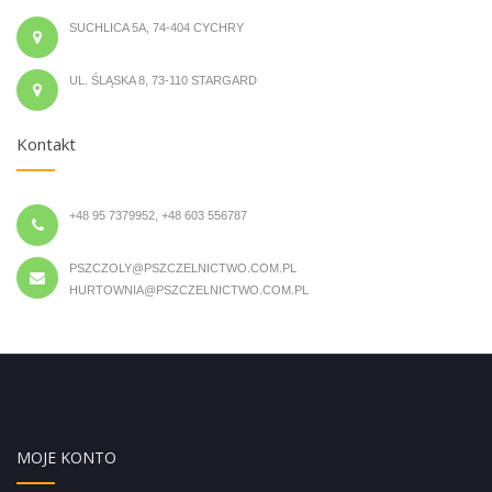
SUCHLICA 5A, 74-404 CYCHRY
UL. ŚLĄSKA 8, 73-110 STARGARD
Kontakt
+48 95 7379952, +48 603 556787
PSZCZOLY@PSZCZELNICTWO.COM.PL
HURTOWNIA@PSZCZELNICTWO.COM.PL
MOJE KONTO