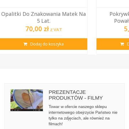
Pokrywka Podkarmiaczki
Zatyczka 
Powałkowej - Okrąg...
5,50 zł
z VAT
Dodaj do koszyka
PREZENTACJE
PRODUKTÓW - FILMY
Towar w ofercie naszego sklepu
internetowego obejrzycie Państwo nie
tylko na zdjęciach, ale również na
filmach!