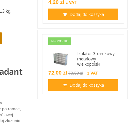
4,20 zł
z VAT
1.3 kg
.
Dodaj do koszyka
PROMOCJE
Izolator 3-ramkowy
metalowy
wielkopolski
Dadant
72,00 zł
73,50 zł
z VAT
Dodaj do koszyka
a
ę po ramce,
rólowej.
ej złożenie