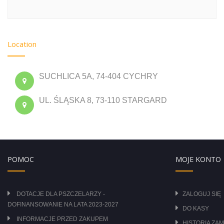
Location
SUCHLICA 5A, 74-404 CYCHRY
UL. ŚLĄSKA 8, 73-110 STARGARD
POMOC
MOJE KONTO
DOTACJE DLA PSZCZELARZY -
ZALOGUJ SIĘ
DOFINANSOWANIE NA LATA 2023-2027
DO KASY
INFORMACJE PRZED ZAKUPEM
HISTORIA ZA