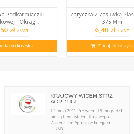
Podkarmiaczka Pow
Z Zasuwką Plastikową -
Okrągła - 4L
375 Mm
13,99 zł
14,99 zł
6,40 zł
z VAT
Dodaj do koszyka
Dodaj do koszy
KRAJOWY WICEMISTRZ
AGROLIGI
17 maja 2011 Prezydent RP nagrodził
naszą firme tytułem Krajowego
Wicemistrza Agroligi w kategorii
FIRMY