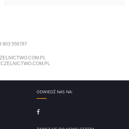
8 603 556787
ZELNICTWO.COM.PL
CZELNICTWO.COM.PL
ODWIEDŹ NAS NA: