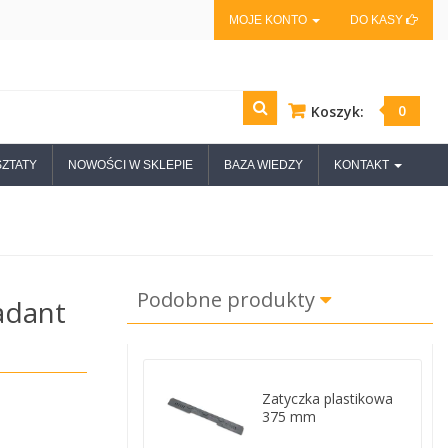
MOJE KONTO
DO KASY
0
Koszyk:
ZTATY
NOWOŚCI W SKLEPIE
BAZA WIEDZY
KONTAKT
Podobne produkty
adant
Zatyczka plastikowa
375 mm