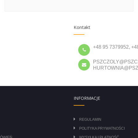
Kontakt
+48 95 7379952, +4
PSZCZOLY@PSZC
HURTOWNIA@PSZ
INFORMACJE
REGULAMIN
POLITYKA PRYWATNOŚCI
MÓWIEŃ
WYSYŁKA I PŁATNOŚĆ