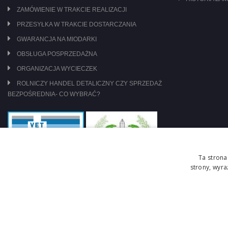
ZAMÓWIENIE W TRAKCIE REALIZACJI
PRZESYŁKA W TRAKCIE DOSTARCZANIA
GWARANCJA NA MIODARKI
OBSŁUGA POSPRZEDAŻNA
ORGANIZACJA WYCIECZEK
ROLNICZY HANDEL DETALICZNY CZY SPRZEDAŻ
BEZPOŚREDNIA- CO WYBRAĆ?
Ta strona
strony, wyr
jesteśmy pod nadzorem: WIW Szczecin
zasady obrotu lekami OTC