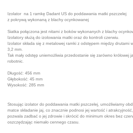
Izolator na 1 ramkę Dadant US do poddawania matki pszczelej
z pokrywą wykonaną z blachy ocynkowanej
Siatka połączona jest nitami z boków wykonanych z blachy ocynko
Izolatory służą do izolowania matki oraz do kontroli czerwiu.
Izolator składa się z metalowej ramki z odstępem między drutami
3,2 mm.
Tak mały odstęp uniemożliwia przedostanie się zarówno królowej ja
robotnic.
Długość: 456 mm
Głębokość: 45 mm
Wysokość: 285 mm
Stosując izolator do poddawania matki pszczelej, umożliwiamy ob
matce składanie jaj, co znacznie podnosi jej wartość i atrakcyjność,
pozwala zadbać o jej zdrowie i skrócić do minimum okres bez czer
oszczędzając niemało cennego czasu.