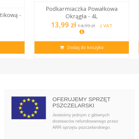
ałkowa
Mata Słomiana Do Ula Dadant -
(pionowa)
z VAT
38,00 zł
z VAT
ka
Dodaj do koszyka
OFERUJEMY SPRZĘT
PSZCZELARSKI
Jesteśmy jednym z głównych
dostawców refundowanego przez
ARR sprzętu pszczelarskiego.