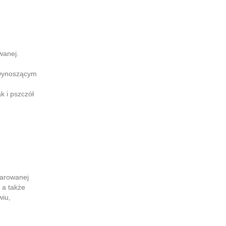
wanej.
 wynoszącym
k i pszczół
darowanej
 a także
wiu,