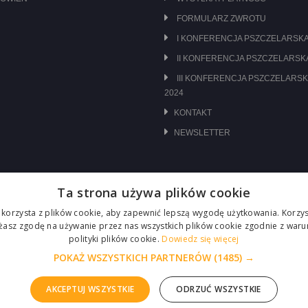
FORMULARZ ZWROTU
I KONFERENCJA PSZCZELARSKA
II KONFERENCJA PSZCZELARSKA
III KONFERENCJA PSZCZELARSK
2024
KONTAKT
NEWSLETTER
Ta strona używa plików cookie
 korzysta z plików cookie, aby zapewnić lepszą wygodę użytkowania. Korzyst
ażasz zgodę na używanie przez nas wszystkich plików cookie zgodnie z waru
polityki plików cookie.
Dowiedz się więcej
POKAŻ WSZYSTKICH PARTNERÓW
(1485) →
AKCEPTUJ WSZYSTKIE
ODRZUĆ WSZYSTKIE