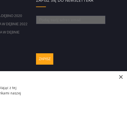
ZAPISZ SIĘ DO NEWSLETTERA
 DĘBNO 2020
 W DĘBNIE 2022
A W DĘBNIE
×
ając z tej
nkami naszej