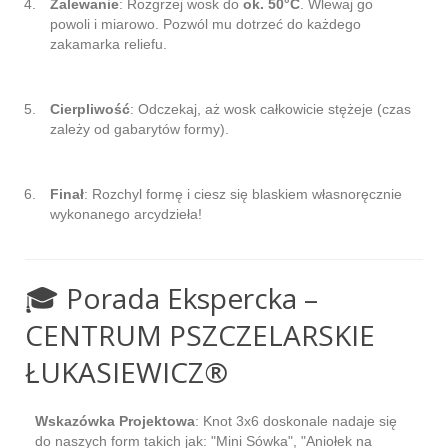
Zalewanie
: Rozgrzej wosk do
ok. 50°C
. Wlewaj go
powoli i miarowo. Pozwól mu dotrzeć do każdego
zakamarka reliefu.
Cierpliwość
: Odczekaj, aż wosk całkowicie stężeje (czas
zależy od gabarytów formy).
Finał
: Rozchyl formę i ciesz się blaskiem własnoręcznie
wykonanego arcydzieła!
🎓 Porada Ekspercka –
CENTRUM PSZCZELARSKIE
ŁUKASIEWICZ®
Wskazówka Projektowa
: Knot 3x6 doskonale nadaje się
do naszych form takich jak: "Mini Sówka", "Aniołek na