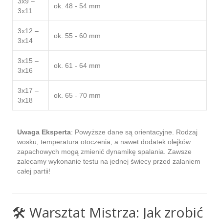
3x9 –
ok. 48 - 54 mm
3x11
3x12 –
ok. 55 - 60 mm
3x14
3x15 –
ok. 61 - 64 mm
3x16
3x17 –
ok. 65 - 70 mm
3x18
Uwaga Eksperta
: Powyższe dane są orientacyjne. Rodzaj
wosku, temperatura otoczenia, a nawet dodatek olejków
zapachowych mogą zmienić dynamikę spalania. Zawsze
zalecamy wykonanie testu na jednej świecy przed zalaniem
całej partii!
🛠️ Warsztat Mistrza: Jak zrobić