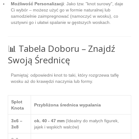
Możliwość Personalizacji
: Jako tzw. "knot surowy", daje
Ci wybór – możesz użyć go w formie naturalnej lub
samodzielnie zaimpregnować (namoczyć w wosku), co
usztywni go i ułatwi spalanie w gęstszych woskach.
📊 Tabela Doboru – Znajdź
Swoją Średnicę
Pamiętaj: odpowiedni knot to taki, który rozgrzewa taflę
wosku aż do krawędzi naczynia lub formy.
Splot
Przybliżona średnica wypalania
Knota
3x6 –
ok. 40 - 47 mm
(Idealny do małych figurek,
3x8
jajek i wąskich walców)