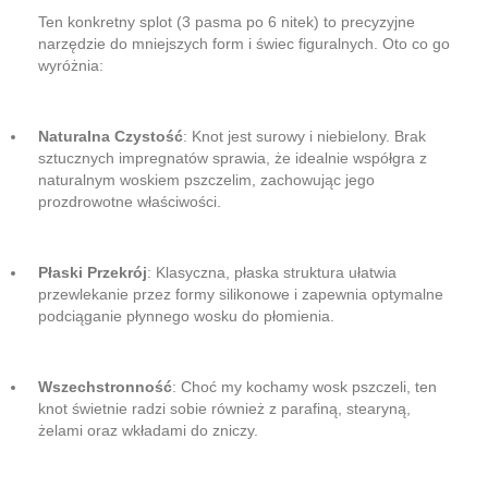
Ten konkretny splot (3 pasma po 6 nitek) to precyzyjne
narzędzie do mniejszych form i świec figuralnych. Oto co go
wyróżnia:
Naturalna Czystość
: Knot jest surowy i niebielony. Brak
sztucznych impregnatów sprawia, że idealnie współgra z
naturalnym woskiem pszczelim, zachowując jego
prozdrowotne właściwości.
Płaski Przekrój
: Klasyczna, płaska struktura ułatwia
przewlekanie przez formy silikonowe i zapewnia optymalne
podciąganie płynnego wosku do płomienia.
Wszechstronność
: Choć my kochamy wosk pszczeli, ten
knot świetnie radzi sobie również z parafiną, stearyną,
żelami oraz wkładami do zniczy.