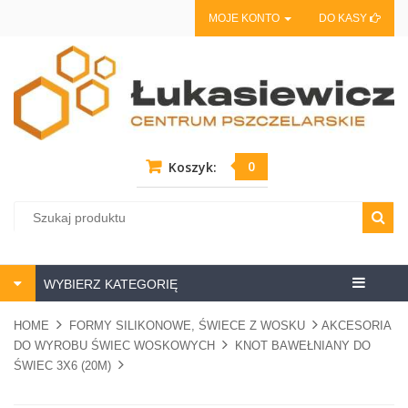
MOJE KONTO
DO KASY
0
Koszyk:
Centrum
WYBIERZ KATEGORIĘ
pszczela
HOME
FORMY SILIKONOWE, ŚWIECE Z WOSKU
AKCESORIA
DO WYROBU ŚWIEC WOSKOWYCH
KNOT BAWEŁNIANY DO
ŚWIEC 3X6 (20M)