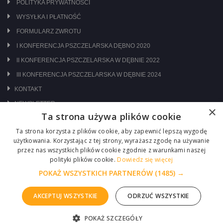
POLITYKA PRYWATNOŚCI
WYSYŁKA I PŁATNOŚĆ
FORMULARZ ZWROTU
I KONFERENCJA PSZCZELARSKA DĘBNO 2020
II KONFERENCJA PSZCZELARSKA W DĘBNIE 2022
III KONFERENCJA PSZCZELARSKA W DĘBNIE 2024
KONTAKT
NEWSLETTER
×
Ta strona używa plików cookie
ODWIEDŹ NAS NA:
Ta strona korzysta z plików cookie, aby zapewnić lepszą wygodę
użytkowania. Korzystając z tej strony, wyrażasz zgodę na używanie
przez nas wszystkich plików cookie zgodnie z warunkami naszej
polityki plików cookie.
Dowiedz się więcej
POKAŻ WSZYSTKICH PARTNERÓW
(1485) →
AKCEPTUJ WSZYSTKIE
ODRZUĆ WSZYSTKIE
Copyright © 2026 Centrum Pszczelarskie Łukasiewicz
POKAŻ SZCZEGÓŁY
Realizacja :
ITM-SYSTEM
ZGŁOŚ PROBLEM