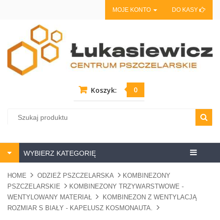
MOJE KONTO
DO KASY
0
Koszyk:
Centrum
WYBIERZ KATEGORIĘ
pszczela
HOME
ODZIEŻ PSZCZELARSKA
KOMBINEZONY
PSZCZELARSKIE
KOMBINEZONY TRZYWARSTWOWE -
WENTYLOWANY MATERIAŁ
KOMBINEZON Z WENTYLACJĄ
ROZMIAR S BIAŁY - KAPELUSZ KOSMONAUTA.