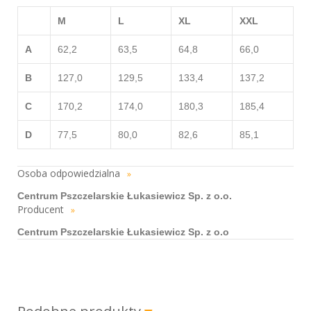
M
L
XL
XXL
A
62,2
63,5
64,8
66,0
B
127,0
129,5
133,4
137,2
C
170,2
174,0
180,3
185,4
D
77,5
80,0
82,6
85,1
Osoba odpowiedzialna
»
Centrum Pszczelarskie Łukasiewicz Sp. z o.o.
Producent
»
Centrum Pszczelarskie Łukasiewicz Sp. z o.o