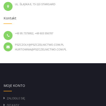
UL. ŚLĄSKA 8, 73-110 STARGARD
Kontakt
+48 95 7379952, +48 603 556787
PSZCZOLY@PSZCZELNICTWO.COM.PL
HURTOWNIA@PSZCZELNICTWO.COM.PL
MOJE KONTO
ZALOGUJ SIĘ
DO KASY