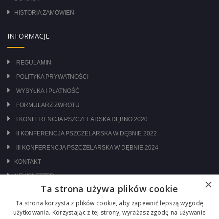
HISTORIA ZAMÓWIEŃ
INFORMACJE
REGULAMIN
POLITYKA PRYWATNOŚCI
WYSYŁKA I PŁATNOŚĆ
FORMULARZ ZWROTU
I KONFERENCJA PSZCZELARSKA DĘBNO 2020
II KONFERENCJA PSZCZELARSKA W DĘBNIE 2022
III KONFERENCJA PSZCZELARSKA W DĘBNIE 2024
KONTAKT
NEWSLETTER
×
Ta strona używa plików cookie
ODWIEDŹ NAS NA:
Ta strona korzysta z plików cookie, aby zapewnić lepszą wygodę
użytkowania. Korzystając z tej strony, wyrażasz zgodę na używanie