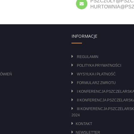
PSZCZOLY@PSZC
HURTOWNIA@PSZ
INFORMACJE
REGULAMIN
POLITYKA PRYWATNOŚCI
MÓWIEŃ
WYSYŁKA I PŁATNOŚĆ
FORMULARZ ZWROTU
I KONFERENCJA PSZCZELARSKA
II KONFERENCJA PSZCZELARSKA
III KONFERENCJA PSZCZELARSK
2024
KONTAKT
NEWSLETTER