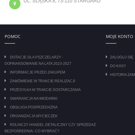
UL. ŚLĄSKA 8, 73-110 STARGARD
POMOC
MOJE KONTO
DOTACJE DLA PSZCZELARZY -
ZALOGUJ SIĘ
DOFINANSOWANIE NA LATA 2023-2027
DO KASY
INFORMACJE PRZED ZAKUPEM
HISTORIA ZA
ZAMÓWIENIE W TRAKCIE REALIZACJI
PRZESYŁKA W TRAKCIE DOSTARCZANIA
GWARANCJA NA MIODARKI
OBSŁUGA POSPRZEDAŻNA
ORGANIZACJA WYCIECZEK
ROLNICZY HANDEL DETALICZNY CZY SPRZEDAŻ
BEZPOŚREDNIA- CO WYBRAĆ?