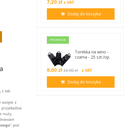
7,20 zł
z VAT
Dodaj do koszyka
PROMOCJE
Torebka na wino -
czarna - 25 szt./op.
a
8,00 zł
15,00 zł
z VAT
Dodaj do koszyka
 z tak
ą
 wzięte z
 przykładów
e nuży,
dniesień
znego
” jest