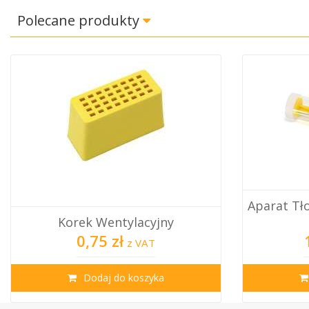
Polecane produkty
Aparat Tł
Korek Wentylacyjny
0,75 zł
z VAT
Dodaj do koszyka