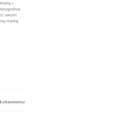
łowny i
wiarygodnia
zić swoim
sną marką
j
 Łukasiewicz