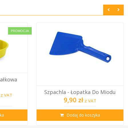
PROMOCJA
ałkowa
Szpachla - Łopatka Do Miodu
z VAT
9,90 zł
z VAT
ka
Dodaj do koszyka