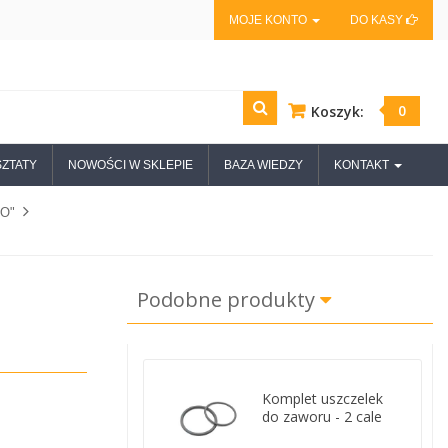
MOJE KONTO
DO KASY
0
Koszyk:
ZTATY
NOWOŚCI W SKLEPIE
BAZA WIEDZY
KONTAKT
O"
Podobne produkty
Komplet uszczelek
do zaworu - 2 cale