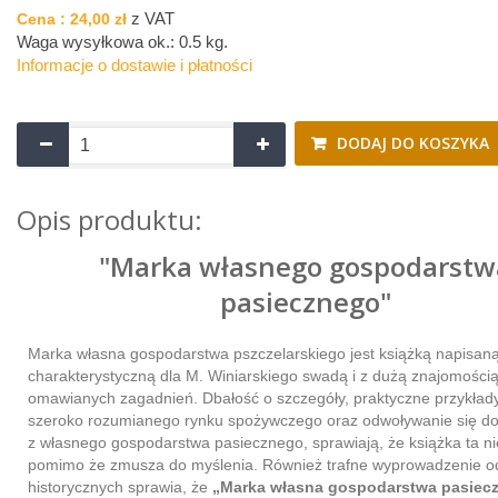
z VAT
Cena :
24,00 zł
Waga wysyłkowa ok.:
0.5 kg
.
Informacje o dostawie i płatności
DODAJ DO KOSZYKA
Opis produktu:
"Marka własnego gospodarstw
pasiecznego"
Marka własna gospodarstwa pszczelarskiego jest książką napisaną
charakterystyczną dla M. Winiarskiego swadą i z dużą znajomości
omawianych zagadnień. Dbałość o szczegóły, praktyczne przykłady
szeroko rozumianego rynku spożywczego oraz odwoływanie się do
z własnego gospodarstwa pasiecznego, sprawiają, że książka ta ni
pomimo że zmusza do myślenia. Również trafne wyprowadzenie o
historycznych sprawia, że
„Marka własna gospodarstwa pasiec