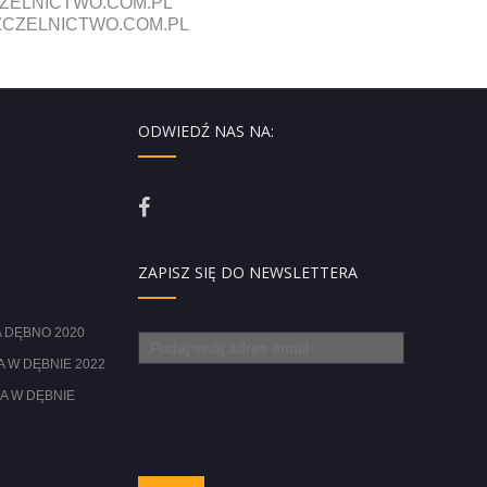
ZELNICTWO.COM.PL
CZELNICTWO.COM.PL
ODWIEDŹ NAS NA:
ZAPISZ SIĘ DO NEWSLETTERA
 DĘBNO 2020
 W DĘBNIE 2022
A W DĘBNIE