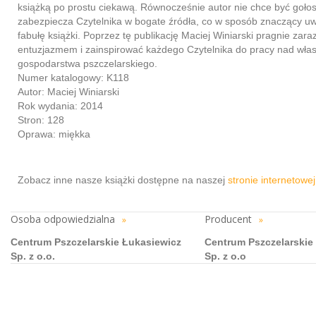
książką po prostu ciekawą. Równocześnie autor nie chce być gołos
zabezpiecza Czytelnika w bogate źródła, co w sposób znaczący u
fabułę książki. Poprzez tę publikację Maciej Winiarski pragnie zara
entuzjazmem i zainspirować każdego Czytelnika do pracy nad wła
gospodarstwa pszczelarskiego.
Numer katalogowy: K118
Autor: Maciej Winiarski
Rok wydania: 2014
Stron: 128
Oprawa: miękka
Zobacz inne nasze książki dostępne na naszej
stronie internetowe
Osoba odpowiedzialna
Producent
»
»
Centrum Pszczelarskie Łukasiewicz
Centrum Pszczelarskie
Sp. z o.o.
Sp. z o.o