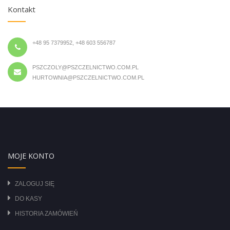
Kontakt
+48 95 7379952, +48 603 556787
PSZCZOLY@PSZCZELNICTWO.COM.PL
HURTOWNIA@PSZCZELNICTWO.COM.PL
MOJE KONTO
ZALOGUJ SIĘ
DO KASY
HISTORIA ZAMÓWIEŃ