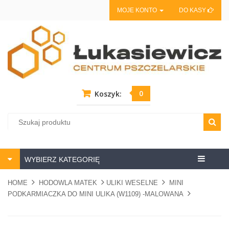
MOJE KONTO
DO KASY
0
Koszyk:
Centrum
WYBIERZ KATEGORIĘ
pszczela
HOME
HODOWLA MATEK
ULIKI WESELNE
MINI
PODKARMIACZKA DO MINI ULIKA (W1109) -MALOWANA