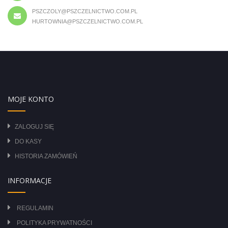
PSZCZOLY@PSZCZELNICTWO.COM.PL
HURTOWNIA@PSZCZELNICTWO.COM.PL
MOJE KONTO
ZALOGUJ SIĘ
DO KASY
HISTORIA ZAMÓWIEŃ
INFORMACJE
REGULAMIN
POLITYKA PRYWATNOŚCI