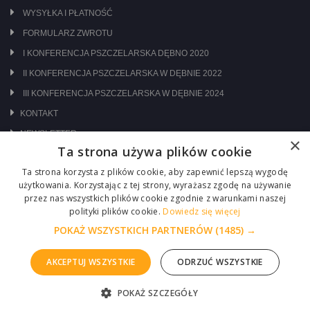
WYSYŁKA I PŁATNOŚĆ
FORMULARZ ZWROTU
I KONFERENCJA PSZCZELARSKA DĘBNO 2020
II KONFERENCJA PSZCZELARSKA W DĘBNIE 2022
III KONFERENCJA PSZCZELARSKA W DĘBNIE 2024
KONTAKT
NEWSLETTER
×
Ta strona używa plików cookie
ODWIEDŹ NAS NA:
Ta strona korzysta z plików cookie, aby zapewnić lepszą wygodę
użytkowania. Korzystając z tej strony, wyrażasz zgodę na używanie
przez nas wszystkich plików cookie zgodnie z warunkami naszej
polityki plików cookie.
Dowiedz się więcej
POKAŻ WSZYSTKICH PARTNERÓW
(1485) →
AKCEPTUJ WSZYSTKIE
ODRZUĆ WSZYSTKIE
Copyright © 2026 Centrum Pszczelarskie Łukasiewicz
POKAŻ SZCZEGÓŁY
Realizacja :
ITM-SYSTEM
ZGŁOŚ PROBLEM