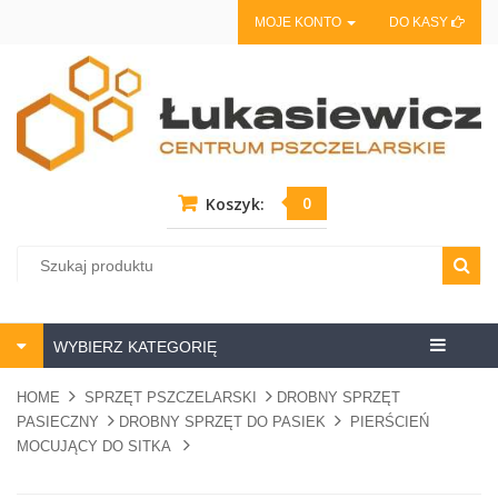
MOJE KONTO
DO KASY
0
Koszyk:
Centrum
WYBIERZ KATEGORIĘ
pszczela
HOME
SPRZĘT PSZCZELARSKI
DROBNY SPRZĘT
PASIECZNY
DROBNY SPRZĘT DO PASIEK
PIERŚCIEŃ
MOCUJĄCY DO SITKA