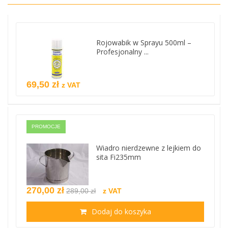
Rojowabik w Sprayu 500ml –
Profesjonalny ...
69,50 zł
z VAT
PROMOCJE
Wiadro nierdzewne z lejkiem do
sita Fi235mm
270,00 zł
289,00 zł
z VAT
Dodaj do koszyka