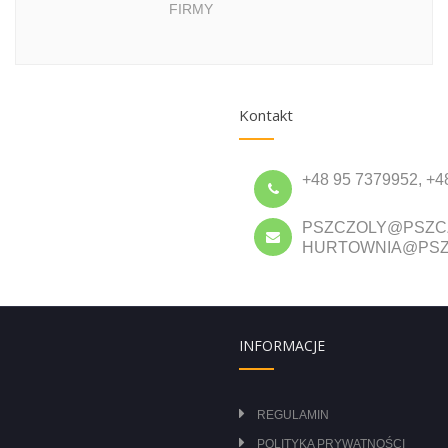
FIRMY
Kontakt
+48 95 7379952, +4
PSZCZOLY@PSZC
HURTOWNIA@PSZ
INFORMACJE
REGULAMIN
POLITYKA PRYWATNOŚCI