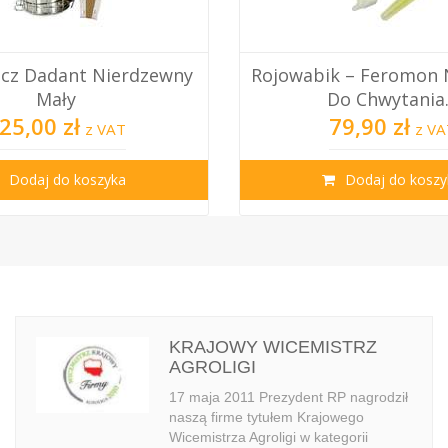
ik – Feromon Nasonowa
Refraktometr Opt
Do Chwytania...
Podświetleni
79,90 zł
399,00 zł
z VAT
z 
Dodaj do koszyka
Dodaj do kosz
KRAJOWY WICEMISTRZ
AGROLIGI
17 maja 2011 Prezydent RP nagrodził
naszą firme tytułem Krajowego
Wicemistrza Agroligi w kategorii