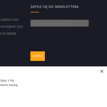
ZAPISZ SIĘ DO NEWSLETTERA
 DĘBNO 2020
 W DĘBNIE 2022
A W DĘBNIE
×
ając z tej
nkami naszej