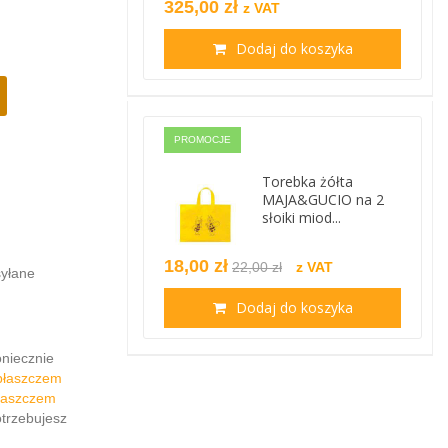
325,00 zł
z VAT
Dodaj do koszyka
PROMOCJE
Torebka żółta
MAJA&GUCIO na 2
słoiki miod...
18,00 zł
22,00 zł
z VAT
syłane
Dodaj do koszyka
niecznie
 płaszczem
łaszczem
otrzebujesz