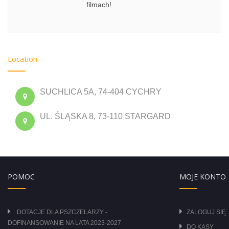
filmach!
Location
SUCHLICA 5A, 74-404 CYCHRY
UL. ŚLĄSKA 8, 73-110 STARGARD
POMOC
MOJE KONTO
DOTACJE DLA PSZCZELARZY -
ZALOGUJ SIĘ
DOFINANSOWANIE NA LATA 2023-2027
DO KASY