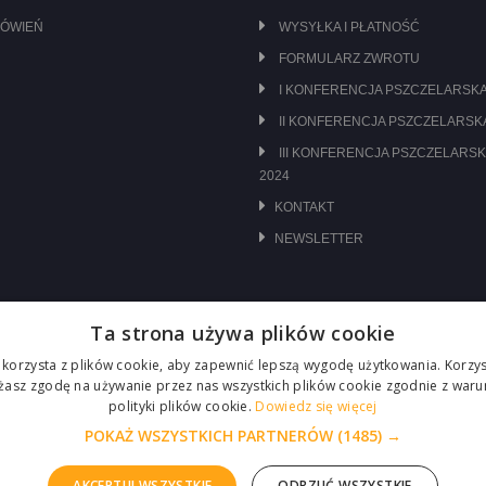
MÓWIEŃ
WYSYŁKA I PŁATNOŚĆ
FORMULARZ ZWROTU
I KONFERENCJA PSZCZELARSKA
II KONFERENCJA PSZCZELARSKA
III KONFERENCJA PSZCZELARSK
2024
KONTAKT
NEWSLETTER
Ta strona używa plików cookie
 korzysta z plików cookie, aby zapewnić lepszą wygodę użytkowania. Korzyst
ażasz zgodę na używanie przez nas wszystkich plików cookie zgodnie z waru
polityki plików cookie.
Dowiedz się więcej
POKAŻ WSZYSTKICH PARTNERÓW
(1485) →
AKCEPTUJ WSZYSTKIE
ODRZUĆ WSZYSTKIE