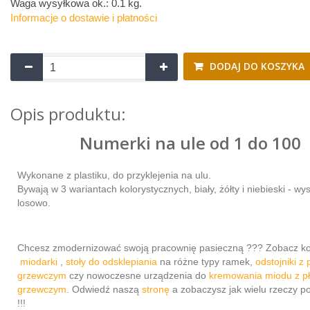
Waga wysyłkowa ok.:
0.1 kg
.
Informacje o dostawie i płatności
DODAJ DO KOSZYKA
Opis produktu:
Numerki na ule od 1 do 100
Wykonane z plastiku, do przyklejenia na ulu.
Bywają w 3 wariantach kolorystycznych, biały, żółty i niebieski - wy
losowo.
Chcesz zmodernizować swoją pracownię pasieczną ??? Zobacz ko
miodarki
,
stoły do odsklepiania
na różne typy ramek,
odstojniki z
grzewczym
czy nowoczesne urządzenia do
kremowania miodu z p
grzewczym
. Odwiedź naszą
stronę
a zobaczysz jak wielu rzeczy p
!!!