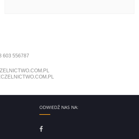
8 603 556787
ZELNICTWO.COM.PL
CZELNICTWO.COM.PL
ODWIEDŹ NAS NA: