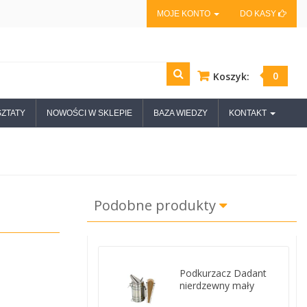
MOJE KONTO
DO KASY
0
Koszyk:
ZTATY
NOWOŚCI W SKLEPIE
BAZA WIEDZY
KONTAKT
Podobne produkty
Podkurzacz Dadant
nierdzewny mały