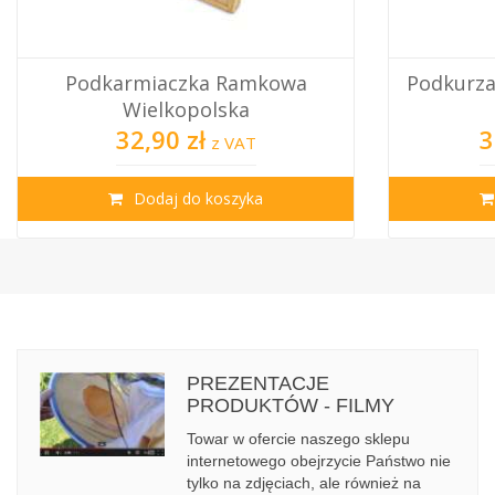
Podkurzacz Dadant Nierdzewny
Rojowab
Mały
325,00 zł
z VAT
Dodaj do koszyka
PREZENTACJE
PRODUKTÓW - FILMY
Towar w ofercie naszego sklepu
internetowego obejrzycie Państwo nie
tylko na zdjęciach, ale również na