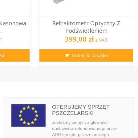
yczny Z
Sito Podwójne Do Miodu,
em
Nierdzewne, Wypuk...
110,00 zł
VAT
z VAT
yka
Dodaj do koszyka
OFERUJEMY SPRZĘT
PSZCZELARSKI
Jesteśmy jednym z głównych
dostawców refundowanego przez
ARR sprzętu pszczelarskiego.