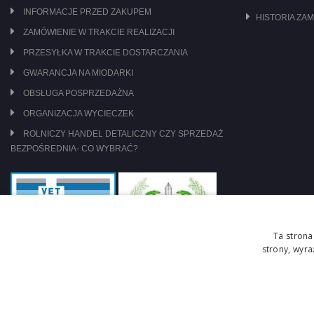
INFORMACJE PRZED ZAKUPEM
HISTORIA ZA
ZAMÓWIENIE W TRAKCIE REALIZACJI
PRZESYŁKA W TRAKCIE DOSTARCZANIA
GWARANCJA NA MIODARKI
OBSŁUGA POSPRZEDAŻNA
ORGANIZACJA WYCIECZEK
ROLNICZY HANDEL DETALICZNY CZY SPRZEDAŻ
BEZPOŚREDNIA- CO WYBRAĆ?
Ta strona
strony, wyr
jesteśmy pod nadzorem: WIW Szczecin
zasady obrotu lekami OTC