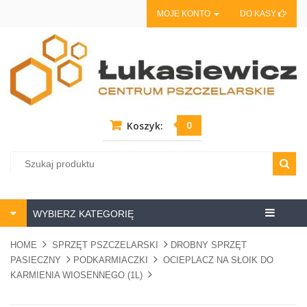
MOJE KONTO
DO KASY
0
Koszyk:
Centrum
WYBIERZ KATEGORIĘ
pszczela
HOME
SPRZĘT PSZCZELARSKI
DROBNY SPRZĘT
PASIECZNY
PODKARMIACZKI
OCIEPLACZ NA SŁOIK DO
KARMIENIA WIOSENNEGO (1L)