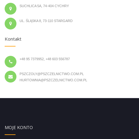
SUCHLICA 5A, 74-404 CYCHRY
UL. ŚLĄSKA 8, 73-110 STARGARD
Kontakt
+48 95 7379952, +48 603 556787
PSZCZOLY@PSZCZELNICTWO.COM.PL
HURTOWNIA@PSZCZELNICTWO.COM.PL
MOJE KONTO