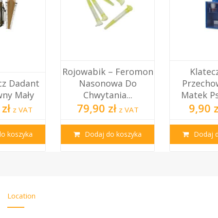
Rojowabik – Feromon
Klateczka Do
Nasonowa Do
Przechowywania
Chwytania...
Matek Pszczelich
79,90 zł
9,90 zł
z VAT
z VAT
Dodaj do koszyka
Dodaj do koszyka
Location