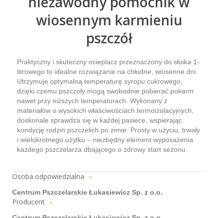
niezawodny pomocnik w
wiosennym karmieniu
pszczół
Praktyczny i skuteczny ocieplacz przeznaczony do słoika 1-
litrowego to idealne rozwiązanie na chłodne, wiosenne dni.
Utrzymuje optymalną temperaturę syropu cukrowego,
dzięki czemu pszczoły mogą swobodnie pobierać pokarm
nawet przy niższych temperaturach. Wykonany z
materiałów o wysokich właściwościach termoizolacyjnych,
doskonale sprawdza się w każdej pasiece, wspierając
kondycję rodzin pszczelich po zimie. Prosty w użyciu, trwały
i wielokrotnego użytku – niezbędny element wyposażenia
każdego pszczelarza dbającego o zdrowy start sezonu.
Osoba odpowiedzialna
»
Centrum Pszczelarskie Łukasiewicz Sp. z o.o.
Producent
»
Centrum Pszczelarskie Łukasiewicz Sp. z o.o