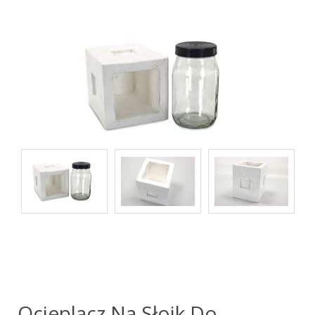
Ocieplacz Na Słoik Do