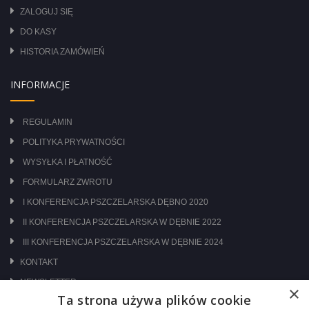
ZALOGUJ SIĘ
DO KASY
HISTORIA ZAMÓWIEŃ
INFORMACJE
REGULAMIN
POLITYKA PRYWATNOŚCI
WYSYŁKA I PŁATNOŚĆ
FORMULARZ ZWROTU
I KONFERENCJA PSZCZELARSKA DĘBNO 2020
II KONFERENCJA PSZCZELARSKA W DĘBNIE 2022
III KONFERENCJA PSZCZELARSKA W DĘBNIE 2024
KONTAKT
NEWSLETTER
×
Ta strona używa plików cookie