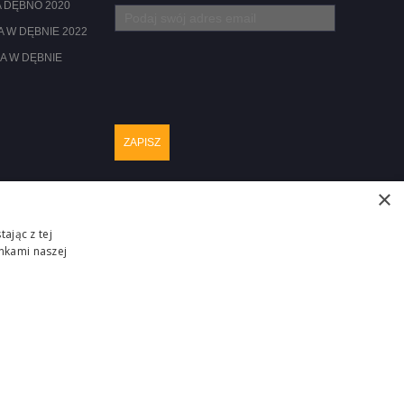
 DĘBNO 2020
 W DĘBNIE 2022
A W DĘBNIE
×
ając z tej
nkami naszej
Realizacja :
ZGŁOŚ PROBLEM
ITM-SYSTEM