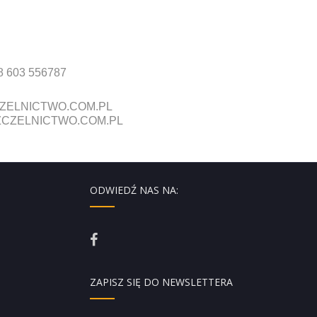
8 603 556787
ZELNICTWO.COM.PL
CZELNICTWO.COM.PL
ODWIEDŹ NAS NA:
ZAPISZ SIĘ DO NEWSLETTERA