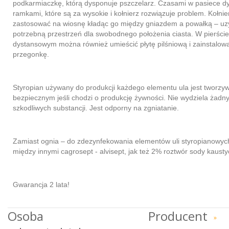
podkarmiaczkę, którą dysponuje pszczelarz. Czasami w pasiece 
ramkami, które są za wysokie i kołnierz rozwiązuje problem. Kołni
zastosować na wiosnę kładąc go między gniazdem a powałką – u
potrzebną przestrzeń dla swobodnego położenia ciasta. W pierście
dystansowym można również umieścić płytę pilśniową i zainstalow
przegonkę.
Styropian używany do produkcji każdego elementu ula jest tworz
bezpiecznym jeśli chodzi o produkcję żywności. Nie wydziela żadn
szkodliwych substancji. Jest odporny na zgniatanie.
Zamiast ognia – do zdezynfekowania elementów uli styropianowyc
między innymi cagrosept - alvisept, jak też 2% roztwór sody kausty
Gwarancja 2 lata!
Osoba
Producent
»