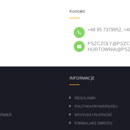
Kontakt
+48 95 7379952, +4
PSZCZOLY@PSZC
HURTOWNIA@PSZ
INFORMACJE
REGULAMIN
POLITYKA PRYWATNOŚCI
MÓWIEŃ
WYSYŁKA I PŁATNOŚĆ
FORMULARZ ZWROTU