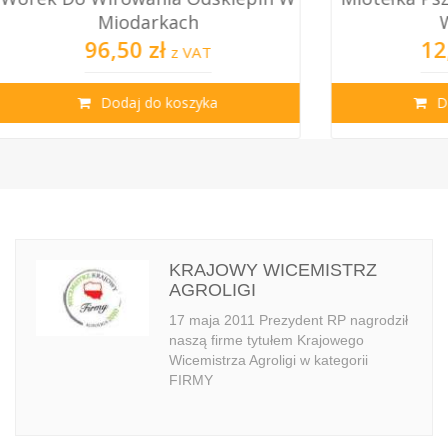
Miodarkach
Włosia N...
96,50 zł
12,00 zł
z VAT
z VA
Dodaj do koszyka
Dodaj do koszy
KRAJOWY WICEMISTRZ
AGROLIGI
17 maja 2011 Prezydent RP nagrodził
naszą firme tytułem Krajowego
Wicemistrza Agroligi w kategorii
FIRMY