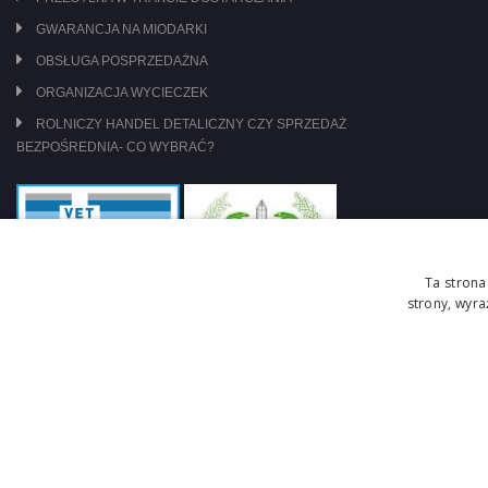
GWARANCJA NA MIODARKI
OBSŁUGA POSPRZEDAŻNA
ORGANIZACJA WYCIECZEK
ROLNICZY HANDEL DETALICZNY CZY SPRZEDAŻ
BEZPOŚREDNIA- CO WYBRAĆ?
Ta strona
strony, wyr
jesteśmy pod nadzorem: WIW Szczecin
zasady obrotu lekami OTC
Copyright © 2026 Centrum Pszczelarskie Łukasiewicz