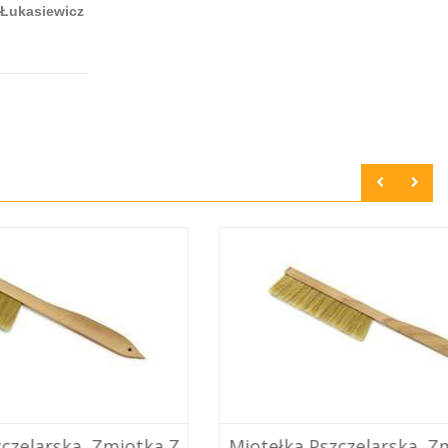
 Łukasiewicz
 Zmiotka Z
Miotełka Pszczelarska, Zmiotka Z