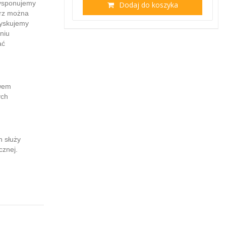
dysponujemy
Dodaj do koszyka
erz można
zyskujemy
niu
ać
ywem
ych
h służy
cznej.