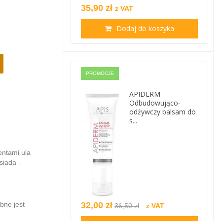
35,90 zł
z VAT
Dodaj do koszyka
PROMOCJE
APIDERM
Odbudowująco-
odżywczy balsam do
s...
entami ula
siada -
bne jest
32,00 zł
36,50 zł
z VAT