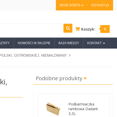
MOJE KONTO
DO KASY
0
Koszyk:
ZTATY
NOWOŚCI W SKLEPIE
BAZA WIEDZY
KONTAKT
POLSKI, OSTROWSKIEJ, NIEMALOWANY
Podobne produkty
ki,
Podkarmiaczka
ramkowa Dadant
3,3L