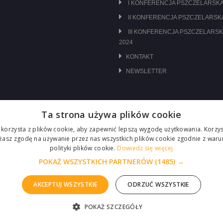
I KONFERENCJA PSZCZELARSKA
II KONFERENCJA PSZCZELARSKA
III KONFERENCJA PSZCZELARSK
2024
KONTAKT
NEWSLETTER
Ta strona używa plików cookie
 korzysta z plików cookie, aby zapewnić lepszą wygodę użytkowania. Korzyst
ażasz zgodę na używanie przez nas wszystkich plików cookie zgodnie z waru
polityki plików cookie.
Dowiedz się więcej
POKAŻ WSZYSTKICH PARTNERÓW
(1485) →
AKCEPTUJ WSZYSTKIE
ODRZUĆ WSZYSTKIE
POKAŻ SZCZEGÓŁY