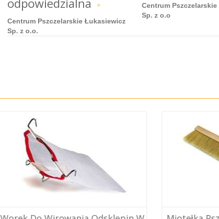
odpowiedzialna
»
Centrum Pszczelarskie
Sp. z o.o
Centrum Pszczelarskie Łukasiewicz
Sp. z o.o.
Wirowania Odsklepin W
Miotełka Pszczelarska,