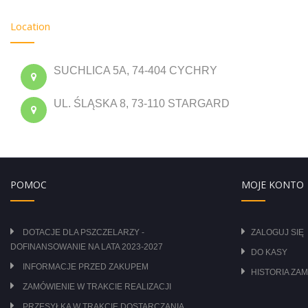
Location
SUCHLICA 5A, 74-404 CYCHRY
UL. ŚLĄSKA 8, 73-110 STARGARD
POMOC
MOJE KONTO
DOTACJE DLA PSZCZELARZY -
ZALOGUJ SIĘ
DOFINANSOWANIE NA LATA 2023-2027
DO KASY
INFORMACJE PRZED ZAKUPEM
HISTORIA ZA
ZAMÓWIENIE W TRAKCIE REALIZACJI
PRZESYŁKA W TRAKCIE DOSTARCZANIA