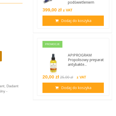
podświetleniem
399,00 zł
z VAT
Dodaj do koszyka
PROMOCJE
APIPROGRAM
Propolisowy preparat
antybakte...
20,00 zł
25,00 zł
z VAT
ant, Dadant
Dodaj do koszyka
lny -