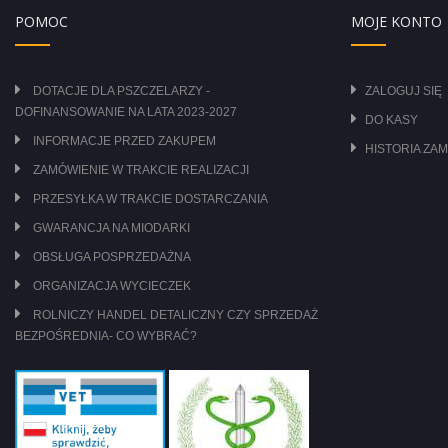
POMOC
MOJE KONTO
DOTACJE DLA PSZCZELARZY -
ZALOGUJ SIĘ
DOFINANSOWANIE NA LATA 2023-2027
DO KASY
INFORMACJE PRZED ZAKUPEM
HISTORIA ZA
ZAMÓWIENIE W TRAKCIE REALIZACJI
PRZESYŁKA W TRAKCIE DOSTARCZANIA
GWARANCJA NA MIODARKI
OBSŁUGA POSPRZEDAŻNA
ORGANIZACJA WYCIECZEK
ROLNICZY HANDEL DETALICZNY CZY SPRZEDAŻ
BEZPOŚREDNIA- CO WYBRAĆ?