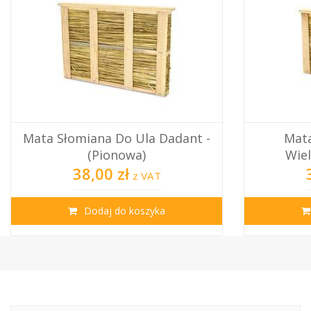
Mata Słomiana Do Ula Dadant -
Mata
(pionowa)
Wiel
38,00 zł
z VAT
Dodaj do koszyka