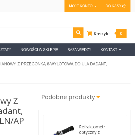
MOJE KONTO
DO KASY
0
Koszyk:
ZTATY
NOWOŚCI W SKLEPIE
BAZA WIEDZY
KONTAKT
IANOWY Z PRZEGONKĄ 8-WYLOTOWĄ DO ULA DADANT,
Podobne produkty
owy Z
adant,
 LN/AP
Refraktometr
optyczny z