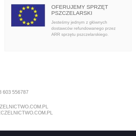
OFERUJEMY SPRZĘT
PSZCZELARSKI
Jesteśmy jednym z głównych
dostawców refundowanego przez
ARR sprzętu pszczelarskiego.
8 603 556787
ZELNICTWO.COM.PL
CZELNICTWO.COM.PL