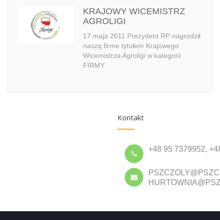
KRAJOWY WICEMISTRZ
AGROLIGI
17 maja 2011 Prezydent RP nagrodził
naszą firme tytułem Krajowego
Wicemistrza Agroligi w kategorii
FIRMY
Kontakt
+48 95 7379952, +4
PSZCZOLY@PSZC
HURTOWNIA@PSZ