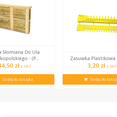
 Słomiana Do Ula
kopolskiego - (p...
Zasuwka Plastikowa
34,50 zł
3,20 zł
z VAT
z VA
Dodaj do koszyka
Dodaj do koszy