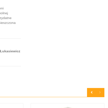
eni
olnej
rzydatne
mieszczona
 Łukasiewicz