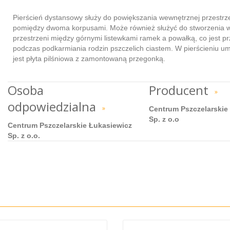
Pierścień dystansowy służy do powiększania wewnętrznej przestrz
pomiędzy dwoma korpusami. Może również służyć do stworzenia w
przestrzeni między górnymi listewkami ramek a powałką, co jest p
podczas podkarmiania rodzin pszczelich ciastem. W pierścieniu u
jest płyta pilśniowa z zamontowaną przegonką.
Osoba
Producent
»
odpowiedzialna
»
Centrum Pszczelarskie
Sp. z o.o
Centrum Pszczelarskie Łukasiewicz
Sp. z o.o.