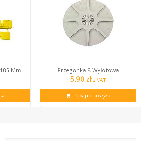
 185 Mm
Przegonka 8 Wylotowa
5,90 zł
T
z VAT
ka
Dodaj do koszyka