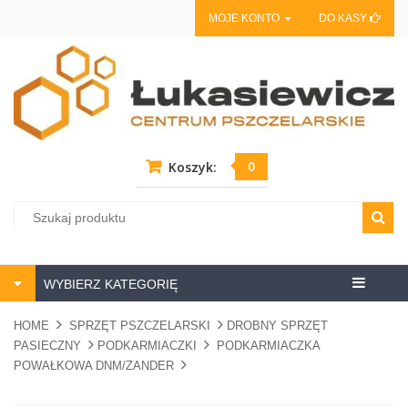
MOJE KONTO
DO KASY
0
Koszyk:
Centrum
WYBIERZ KATEGORIĘ
pszczela
HOME
SPRZĘT PSZCZELARSKI
DROBNY SPRZĘT
PASIECZNY
PODKARMIACZKI
PODKARMIACZKA
POWAŁKOWA DNM/ZANDER