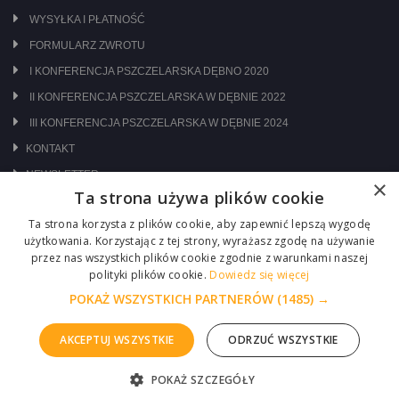
WYSYŁKA I PŁATNOŚĆ
FORMULARZ ZWROTU
I KONFERENCJA PSZCZELARSKA DĘBNO 2020
II KONFERENCJA PSZCZELARSKA W DĘBNIE 2022
III KONFERENCJA PSZCZELARSKA W DĘBNIE 2024
KONTAKT
NEWSLETTER
×
Ta strona używa plików cookie
ODWIEDŹ NAS NA:
Ta strona korzysta z plików cookie, aby zapewnić lepszą wygodę
użytkowania. Korzystając z tej strony, wyrażasz zgodę na używanie
przez nas wszystkich plików cookie zgodnie z warunkami naszej
polityki plików cookie.
Dowiedz się więcej
POKAŻ WSZYSTKICH PARTNERÓW
(1485) →
AKCEPTUJ WSZYSTKIE
ODRZUĆ WSZYSTKIE
Copyright © 2026 Centrum Pszczelarskie Łukasiewicz
POKAŻ SZCZEGÓŁY
ZGŁOŚ PROBLEM
Realizacja :
ITM-SYSTEM