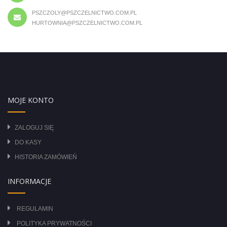
PSZCZOLY@PSZCZELNICTWO.COM.PL
HURTOWNIA@PSZCZELNICTWO.COM.PL
MOJE KONTO
ZALOGUJ SIĘ
DO KASY
HISTORIA ZAMÓWIEŃ
INFORMACJE
REGULAMIN
POLITYKA PRYWATNOŚCI