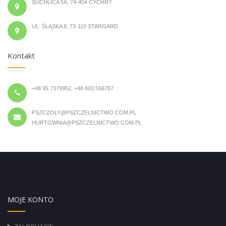
SUCHLICA 5A, 74-404 CYCHRY
UL. ŚLĄSKA 8, 73-110 STARGARD
Kontakt
+48 95 7379952, +48 603 556787
PSZCZOLY@PSZCZELNICTWO.COM.PL
HURTOWNIA@PSZCZELNICTWO.COM.PL
MOJE KONTO