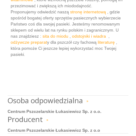
przezimować i zwiększą ich miododajność.
Proponujemy odwiedzić naszą
stronę internetową
, gdzie
spośród bogatej oferty sprzętów pasiecznych wybierzecie
Państwo coś dla swojej pasieki. Jesteśmy renomowanym
sklepem od wielu lat na rynku polskim i zagranicznym. U
nas znajdziesz :
sita do miodu
,
odstojniki i wiadra
,
odżywcze preparat
y dla pszczół czy fachową
literaturę
,
która pomoże Ci jeszcze lepiej wykorzystać moc Twojej
pasieki.
Osoba odpowiedzialna
»
Centrum Pszczelarskie Łukasiewicz Sp. z o.o.
Producent
»
Centrum Pszczelarskie Łukasiewicz Sp. z o.o