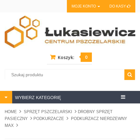
MOJE KONTO
DO KASY
0
Koszyk:
Centrum
WYBIERZ KATEGORIĘ
pszczela
HOME
SPRZĘT PSZCZELARSKI
DROBNY SPRZĘT
PASIECZNY
PODKURZACZE
PODKURZACZ NIERDZEWNY
MAX