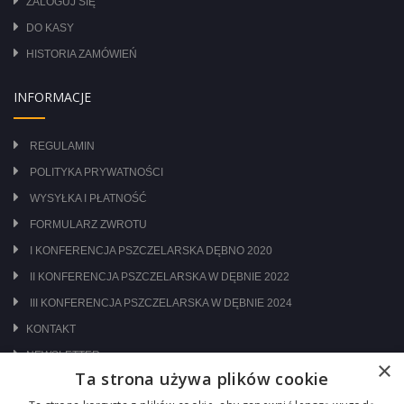
ZALOGUJ SIĘ
DO KASY
HISTORIA ZAMÓWIEŃ
INFORMACJE
REGULAMIN
POLITYKA PRYWATNOŚCI
WYSYŁKA I PŁATNOŚĆ
FORMULARZ ZWROTU
I KONFERENCJA PSZCZELARSKA DĘBNO 2020
II KONFERENCJA PSZCZELARSKA W DĘBNIE 2022
III KONFERENCJA PSZCZELARSKA W DĘBNIE 2024
KONTAKT
NEWSLETTER
×
Ta strona używa plików cookie
ODWIEDŹ NAS NA: