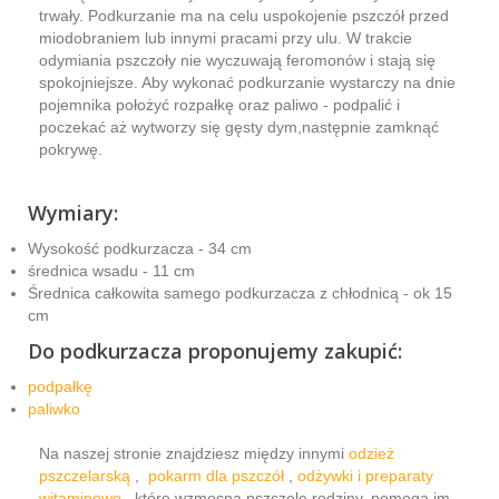
trwały. Podkurzanie ma na celu uspokojenie pszczół przed
miodobraniem lub innymi pracami przy ulu. W trakcie
odymiania pszczoły nie wyczuwają feromonów i stają się
spokojniejsze. Aby wykonać podkurzanie wystarczy na dnie
pojemnika położyć rozpałkę oraz paliwo - podpalić i
poczekać aż wytworzy się gęsty dym,następnie zamknąć
pokrywę.
Wymiary:
Wysokość podkurzacza - 34 cm
średnica wsadu - 11 cm
Średnica całkowita samego podkurzacza z chłodnicą - ok 15
cm
Do podkurzacza proponujemy zakupić:
podpałkę
paliwko
Na naszej stronie znajdziesz między innymi
odzież
pszczelarską
,
pokarm dla pszczół
,
odżywki i preparaty
witaminowe
, które wzmocną pszczele rodziny, pomogą im