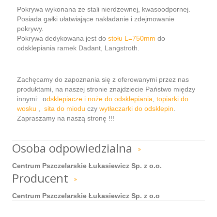
Pokrywa wykonana ze stali nierdzewnej, kwasoodpornej.
Posiada gałki ułatwiające nakładanie i zdejmowanie
pokrywy.
Pokrywa dedykowana jest do
stołu L=750mm
do
odsklepiania ramek Dadant, Langstroth.
Zachęcamy do zapoznania się z oferowanymi przez nas
produktami, na naszej stronie znajdziecie Państwo między
innymi: o
dsklepiacze i noże do odsklepiania
,
topiarki do
wosku
,
sita do miodu
czy
wytłaczarki do odsklepin
.
Zapraszamy na naszą stronę !!!
Osoba odpowiedzialna
»
Centrum Pszczelarskie Łukasiewicz Sp. z o.o.
Producent
»
Centrum Pszczelarskie Łukasiewicz Sp. z o.o