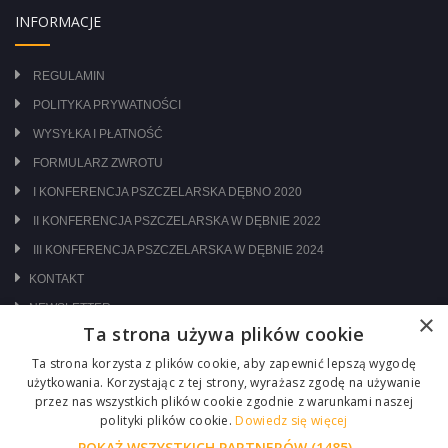
INFORMACJE
REGULAMIN
POLITYKA PRYWATNOŚCI
WYSYŁKA I PŁATNOŚĆ
FORMULARZ ZWROTU
I KONFERENCJA PSZCZELARSKA DĘBNO 2020
II KONFERENCJA PSZCZELARSKA W DĘBNIE 2022
III KONFERENCJA PSZCZELARSKA W DĘBNIE 2024
KONTAKT
NEWSLETTER
×
Ta strona używa plików cookie
ODWIEDŹ NAS NA:
Ta strona korzysta z plików cookie, aby zapewnić lepszą wygodę
użytkowania. Korzystając z tej strony, wyrażasz zgodę na używanie
przez nas wszystkich plików cookie zgodnie z warunkami naszej
polityki plików cookie.
Dowiedz się więcej
POKAŻ WSZYSTKICH PARTNERÓW
(1485) →