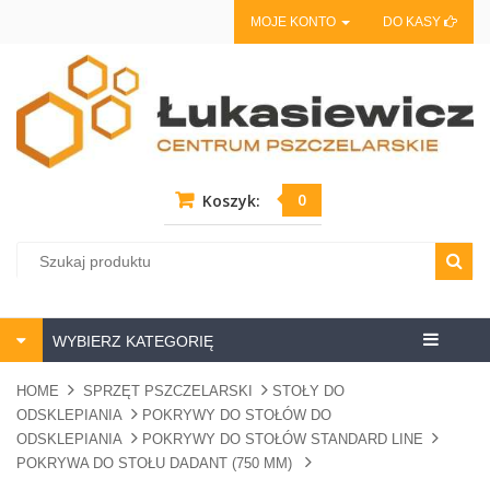
MOJE KONTO
DO KASY
0
Koszyk:
Centrum
WYBIERZ KATEGORIĘ
pszczela
HOME
SPRZĘT PSZCZELARSKI
STOŁY DO
ODSKLEPIANIA
POKRYWY DO STOŁÓW DO
ODSKLEPIANIA
POKRYWY DO STOŁÓW STANDARD LINE
POKRYWA DO STOŁU DADANT (750 MM)