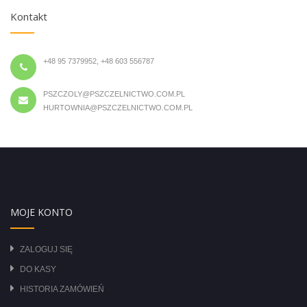
Kontakt
+48 95 7379952, +48 603 556787
PSZCZOLY@PSZCZELNICTWO.COM.PL
HURTOWNIA@PSZCZELNICTWO.COM.PL
MOJE KONTO
ZALOGUJ SIĘ
DO KASY
HISTORIA ZAMÓWIEŃ