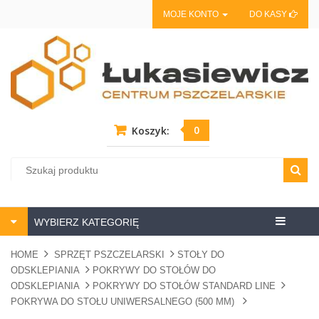
MOJE KONTO
DO KASY
0
Koszyk:
Centrum
WYBIERZ KATEGORIĘ
pszczela
HOME
SPRZĘT PSZCZELARSKI
STOŁY DO
ODSKLEPIANIA
POKRYWY DO STOŁÓW DO
ODSKLEPIANIA
POKRYWY DO STOŁÓW STANDARD LINE
POKRYWA DO STOŁU UNIWERSALNEGO (500 MM)