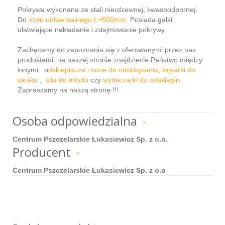
Pokrywa wykonana ze stali nierdzewnej, kwasoodpornej.
Do
stołu uniwersalnego L=500mm.
Posiada gałki
ułatwiające nakładanie i zdejmowanie pokrywy.
Zachęcamy do zapoznania się z oferowanymi przez nas
produktami, na naszej stronie znajdziecie Państwo między
innymi: o
dsklepiacze i noże do odsklepiania
,
topiarki do
wosku
,
sita do miodu
czy
wytłaczarki do odsklepin
.
Zapraszamy na naszą stronę !!!
Osoba odpowiedzialna
»
Centrum Pszczelarskie Łukasiewicz Sp. z o.o.
Producent
»
Centrum Pszczelarskie Łukasiewicz Sp. z o.o