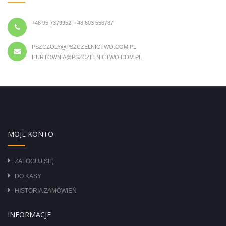
+48 95 7379952, +48 603 556787
PSZCZOLY@PSZCZELNICTWO.COM.PL
HURTOWNIA@PSZCZELNICTWO.COM.PL
MOJE KONTO
ZALOGUJ SIĘ
DO KASY
HISTORIA ZAMÓWIEŃ
INFORMACJE