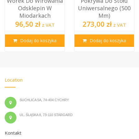
Worek Do Wirowania
Pokrywa Do Stołu
Odsklepin W
Uniwersalnego (500
Miodarkach
Mm)
96,50 zł
273,00 zł
z VAT
z VAT
Dodaj do koszyka
Dodaj do koszyka
Location
SUCHLICA 5A, 74-404 CYCHRY
UL. ŚLĄSKA 8, 73-110 STARGARD
Kontakt