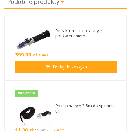
Podobne produkty
Refraktometr optyczny z
podświetleniem
399,00 zł
z VAT
Dodaj do koszyka
PROMOCJE
Pas spinający 3,5m do spinania
uli
11,00 zł
13,50 zł
z VAT