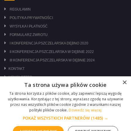
REGULAMIN
POLITYKA PRYWATNOŚCI
WYSYŁKA I PŁATNOŚĆ
FORMULARZ ZWROTU
I KONFERENCJA PSZCZELARSKA DĘBNO 2020
II KONFERENCJA PSZCZELARSKA W DĘBNIE 2022
III KONFERENCJA PSZCZELARSKA W DĘBNIE 2024
KONTAKT
NEWSLETTER
×
Ta strona używa plików cookie
ODWIEDŹ NAS NA:
Ta strona korzysta z plików cookie, aby zapewnić lepszą wygodę
użytkowania. Korzystając z tej strony, wyrażasz zgodę na używanie
przez nas wszystkich plików cookie zgodnie z warunkami naszej
polityki plików cookie.
Dowiedz się więcej
POKAŻ WSZYSTKICH PARTNERÓW
(1485) →