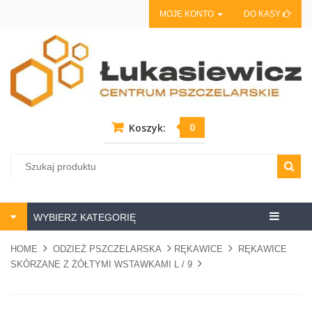
MOJE KONTO
DO KASY
0
Koszyk:
Centrum
WYBIERZ KATEGORIĘ
pszczela
HOME
ODZIEŻ PSZCZELARSKA
RĘKAWICE
RĘKAWICE
SKÓRZANE Z ŻÓŁTYMI WSTAWKAMI L / 9