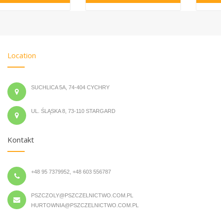
Location
SUCHLICA 5A, 74-404 CYCHRY
UL. ŚLĄSKA 8, 73-110 STARGARD
Kontakt
+48 95 7379952, +48 603 556787
PSZCZOLY@PSZCZELNICTWO.COM.PL
HURTOWNIA@PSZCZELNICTWO.COM.PL