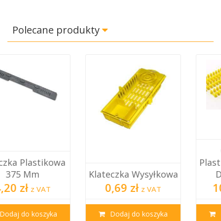
Polecane produkty
Odstępniki
Plastikowe Stożkowe
Klateczka Wysyłkowa
Do Ramek –...
0,69 zł
10,50 zł
z VAT
z VAT
Dodaj do koszyka
Dodaj do koszyka