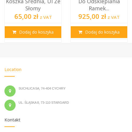
Kószka Średnia, Ul Ze
Do Odsklepiania
Słomy
Ramek...
65,00 zł
925,00 zł
z VAT
z VAT
Dodaj do koszyka
Dodaj do koszyka
Location
SUCHLICA 5A, 74-404 CYCHRY
UL. ŚLĄSKA 8, 73-110 STARGARD
Kontakt