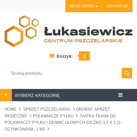
MOJE KONTO
DO KASY
0
Koszyk:
Centrum
WYBIERZ KATEGORIĘ
pszczela
HOME
SPRZĘT PSZCZELARSKI
DROBNY SPRZĘT
PASIECZNY
POŁAWIACZE PYŁKU
SIATKA TKANA DO
POŁAWIACZY PYŁKU I DENNIC ULOWYCH (OCZKO 3,2 X 3,2) -
OCYNKOWANA, 1 M2