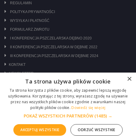
REGULAMIN
POLITYKA PRYWATNOŚCI
WYSYŁKA I PŁATNOŚĆ
FORMULARZ ZWROTU
I KONFERENCJA PSZCZELARSKA DĘBNO 2020
II KONFERENCJA PSZCZELARSKA W DĘBNIE 2022
III KONFERENCJA PSZCZELARSKA W DĘBNIE 2024
KONTAKT
NEWSLETTER
×
Ta strona używa plików cookie
ODWIEDŹ NAS NA:
Ta strona korzysta z plików cookie, aby zapewnić lepszą wygodę
użytkowania. Korzystając z tej strony, wyrażasz zgodę na używanie
przez nas wszystkich plików cookie zgodnie z warunkami naszej
polityki plików cookie.
Dowiedz się więcej
POKAŻ WSZYSTKICH PARTNERÓW
(1485) →
AKCEPTUJ WSZYSTKIE
ODRZUĆ WSZYSTKIE