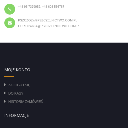
+48 95 7379952, +48 603 556787
PSZCZOLY@PSZCZELNICTWO.COM.PL
HURTOWNIA@PSZCZELNICTWO.COM.PL
MOJE KONTO
ZALOGUJ SIĘ
DO KASY
HISTORIA ZAMÓWIEŃ
INFORMACJE