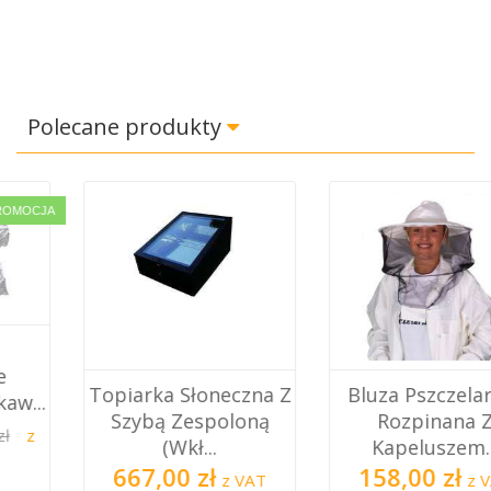
Polecane produkty
Topiarka Słoneczna Z
Bluza Pszczelarska
Szybą Zespoloną
Rozpinana Z
(Wkł...
Kapeluszem...
667,00 zł
158,00 zł
z VAT
z VAT