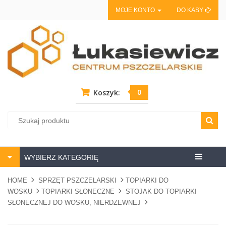
MOJE KONTO
DO KASY
0
Koszyk:
Centrum
WYBIERZ KATEGORIĘ
pszczela
HOME
SPRZĘT PSZCZELARSKI
TOPIARKI DO
WOSKU
TOPIARKI SŁONECZNE
STOJAK DO TOPIARKI
SŁONECZNEJ DO WOSKU, NIERDZEWNEJ