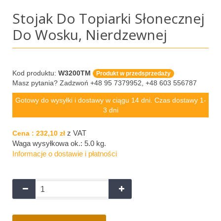
Stojak Do Topiarki Słonecznej
Do Wosku, Nierdzewnej
Kod produktu:
W3200TM
Produkt w przedsprzedaży
Masz pytania? Zadzwoń +48 95 7379952, +48 603 556787
Gotowy do wysyłki i dostawy w ciągu 14 dni. Czas dostawy 1-
3 dni
z VAT
Cena :
232,10 zł
Waga wysyłkowa ok.:
5.0 kg
.
Informacje o dostawie i płatności