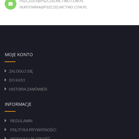
PSZCZOLY@PSZCZELNICTWO.COM.PL
HURTOWNIA@PSZCZELNICTWO.COM.PL
MOJE KONTO
ZALOGUJ SIĘ
DO KASY
HISTORIA ZAMÓWIEŃ
INFORMACJE
REGULAMIN
POLITYKA PRYWATNOŚCI