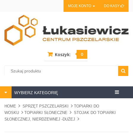
MOJE KONTO
DO KASY
0
Koszyk:
Centrum
WYBIERZ KATEGORIĘ
pszczela
HOME
SPRZĘT PSZCZELARSKI
TOPIARKI DO
WOSKU
TOPIARKI SŁONECZNE
STOJAK DO TOPIARKI
SŁONECZNEJ, NIERDZEWNEJ -DUŻEJ