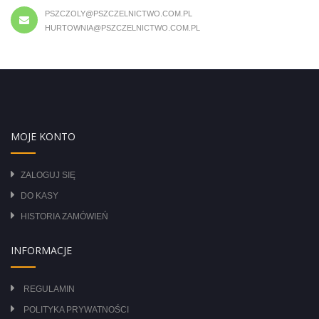
PSZCZOLY@PSZCZELNICTWO.COM.PL
HURTOWNIA@PSZCZELNICTWO.COM.PL
MOJE KONTO
ZALOGUJ SIĘ
DO KASY
HISTORIA ZAMÓWIEŃ
INFORMACJE
REGULAMIN
POLITYKA PRYWATNOŚCI