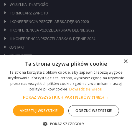
WYSYŁKA I PŁATNOŚĆ
FORMULARZ ZWROTU
I KONFERENCJA PSZCZELARSKA DĘBNO 2020
II KONFERENCJA PSZCZELARSKA W DĘBNIE 2022
III KONFERENCJA PSZCZELARSKA W DĘBNIE 2024
KONTAKT
NEWSLETTER
×
Ta strona używa plików cookie
ODWIEDŹ NAS NA:
Ta strona korzysta z plików cookie, aby zapewnić lepszą wygodę
użytkowania. Korzystając z tej strony, wyrażasz zgodę na używanie
przez nas wszystkich plików cookie zgodnie z warunkami naszej
polityki plików cookie.
Dowiedz się więcej
POKAŻ WSZYSTKICH PARTNERÓW
(1485) →
AKCEPTUJ WSZYSTKIE
ODRZUĆ WSZYSTKIE
Copyright © 2026 Centrum Pszczelarskie Łukasiewicz
POKAŻ SZCZEGÓŁY
ZGŁOŚ PROBLEM
Realizacja :
ITM-SYSTEM