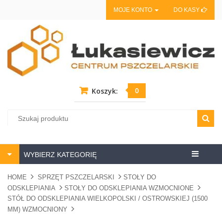
MOJE KONTO
DO KASY
0
Koszyk:
Centrum
WYBIERZ KATEGORIĘ
pszczela
HOME
SPRZĘT PSZCZELARSKI
STOŁY DO
ODSKLEPIANIA
STOŁY DO ODSKLEPIANIA WZMOCNIONE
STÓŁ DO ODSKLEPIANIA WIELKOPOLSKI / OSTROWSKIEJ (1500
MM) WZMOCNIONY