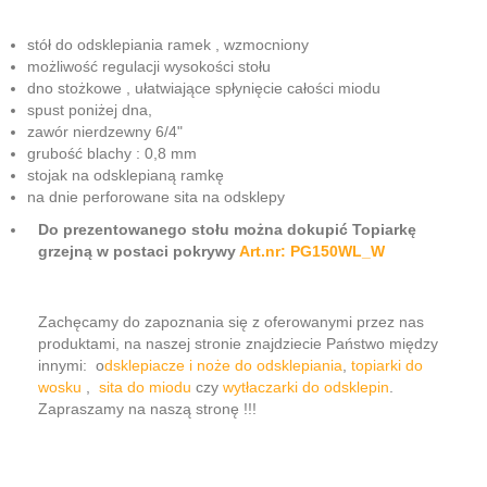
stół do odsklepiania ramek , wzmocniony
możliwość regulacji wysokości stołu
dno stożkowe , ułatwiające spłynięcie całości miodu
spust poniżej dna,
zawór nierdzewny 6/4"
grubość blachy : 0,8 mm
stojak na odsklepianą ramkę
na dnie perforowane sita na odsklepy
Do prezentowanego stołu można dokupić Topiarkę
grzejną w postaci pokrywy
Art.nr: PG150WL_W
Zachęcamy do zapoznania się z oferowanymi przez nas
produktami, na naszej stronie znajdziecie Państwo między
innymi: o
dsklepiacze i noże do odsklepiania
,
topiarki do
wosku
,
sita do miodu
czy
wytłaczarki do odsklepin
.
Zapraszamy na naszą stronę !!!