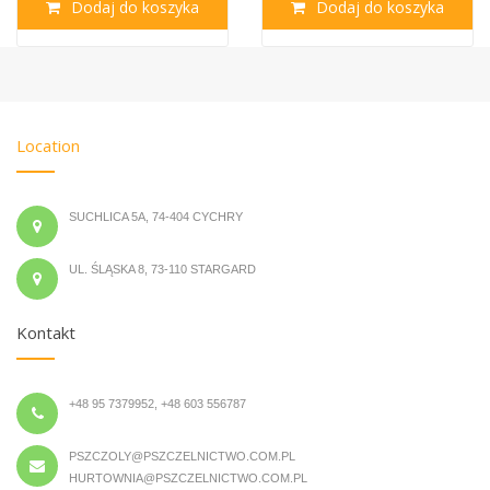
Dodaj do koszyka
Dodaj do koszyka
Location
SUCHLICA 5A, 74-404 CYCHRY
UL. ŚLĄSKA 8, 73-110 STARGARD
Kontakt
+48 95 7379952, +48 603 556787
PSZCZOLY@PSZCZELNICTWO.COM.PL
HURTOWNIA@PSZCZELNICTWO.COM.PL