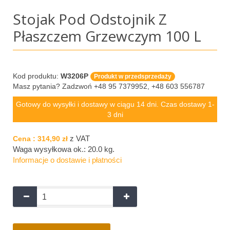
Stojak Pod Odstojnik Z
Płaszczem Grzewczym 100 L
Kod produktu:
W3206P
Produkt w przedsprzedaży
Masz pytania? Zadzwoń +48 95 7379952, +48 603 556787
Gotowy do wysyłki i dostawy w ciągu 14 dni. Czas dostawy 1-
3 dni
z VAT
Cena :
314,90 zł
Waga wysyłkowa ok.:
20.0 kg
.
Informacje o dostawie i płatności