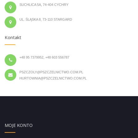
SUCHLICA 5A, 74-404 CYCHRY
UL. ŚLĄSKA 8, 73-110 STARGARD
Kontakt
+48 95 7379952, +48 603 556787
PSZCZOLY@PSZCZELNICTWO.COM.PL
HURTOWNIA@PSZCZELNICTWO.COM.PL
MOJE KONTO