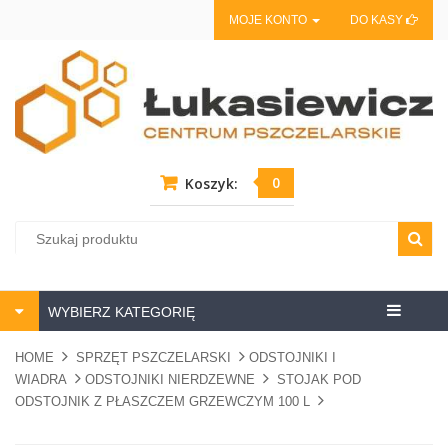
MOJE KONTO
DO KASY
0
Koszyk:
Centrum
WYBIERZ KATEGORIĘ
pszczela
HOME
SPRZĘT PSZCZELARSKI
ODSTOJNIKI I
WIADRA
ODSTOJNIKI NIERDZEWNE
STOJAK POD
ODSTOJNIK Z PŁASZCZEM GRZEWCZYM 100 L