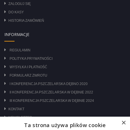
ZALOGUJ SIĘ
DO KASY
HISTORIA ZAMÓWIEŃ
INFORMACJE
REGULAMIN
POLITYKA PRYWATNOŚCI
WYSYŁKA I PŁATNOŚĆ
FORMULARZ ZWROTU
I KONFERENCJA PSZCZELARSKA DĘBNO 2020
II KONFERENCJA PSZCZELARSKA W DĘBNIE 2022
III KONFERENCJA PSZCZELARSKA W DĘBNIE 2024
KONTAKT
NEWSLETTER
×
Ta strona używa plików cookie