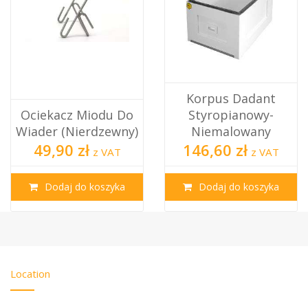
Korpus Dadant
Korpus Do Ul
 Do
Styropianowy-
Dadanta
wny)
Niemalowany
(niemalowany) 1/2 
146,60 zł
104,50 zł
T
z VAT
z V
ka
Dodaj do koszyka
Dodaj do koszy
Location