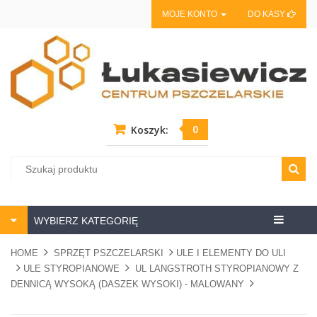
MOJE KONTO
DO KASY
0
Koszyk:
Centrum
WYBIERZ KATEGORIĘ
pszczela
HOME
SPRZĘT PSZCZELARSKI
ULE I ELEMENTY DO ULI
ULE STYROPIANOWE
UL LANGSTROTH STYROPIANOWY Z
DENNICĄ WYSOKĄ (DASZEK WYSOKI) - MALOWANY