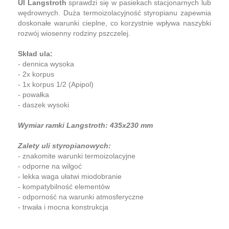
Ul Langstroth
sprawdzi się w pasiekach stacjonarnych lub
wędrownych. Duża termoizolacyjność styropianu zapewnia
doskonałe warunki cieplne, co korzystnie wpływa naszybki
rozwój wiosenny rodziny pszczelej.
Skład ula:
- dennica wysoka
- 2x korpus
- 1x korpus 1/2 (Apipol)
- powałka
- daszek wysoki
Wymiar ramki Langstroth: 435x230 mm
Zalety uli styropianowych:
- znakomite warunki termoizolacyjne
- odporne na wilgoć
- lekka waga ułatwi miodobranie
- kompatybilność elementów
- odporność na warunki atmosferyczne
- trwała i mocna konstrukcja