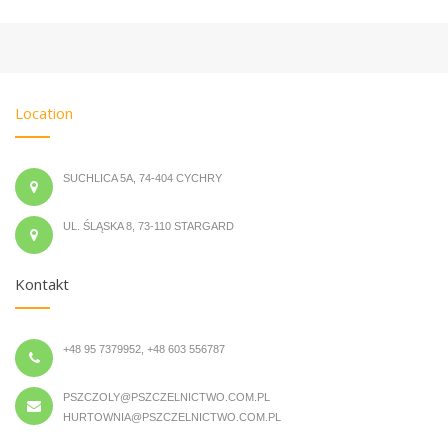
Location
SUCHLICA 5A, 74-404 CYCHRY
UL. ŚLĄSKA 8, 73-110 STARGARD
Kontakt
+48 95 7379952, +48 603 556787
PSZCZOLY@PSZCZELNICTWO.COM.PL
HURTOWNIA@PSZCZELNICTWO.COM.PL