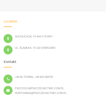
Location
SUCHLICA 5A, 74-404 CYCHRY
UL. ŚLĄSKA 8, 73-110 STARGARD
Kontakt
+48 95 7379952, +48 603 556787
PSZCZOLY@PSZCZELNICTWO.COM.PL
HURTOWNIA@PSZCZELNICTWO.COM.PL