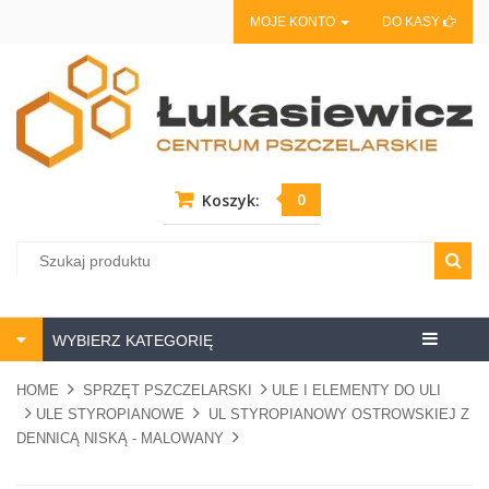
MOJE KONTO
DO KASY
0
Koszyk:
Centrum
WYBIERZ KATEGORIĘ
pszczela
HOME
SPRZĘT PSZCZELARSKI
ULE I ELEMENTY DO ULI
ULE STYROPIANOWE
UL STYROPIANOWY OSTROWSKIEJ Z
DENNICĄ NISKĄ - MALOWANY