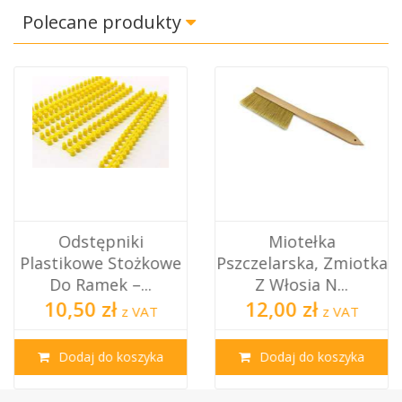
Polecane produkty
Odstępniki
Miotełka
Plastikowe Stożkowe
Pszczelarska, Zmiotka
Do Ramek –...
Z Włosia N...
10,50 zł
12,00 zł
z VAT
z VAT
Dodaj do koszyka
Dodaj do koszyka