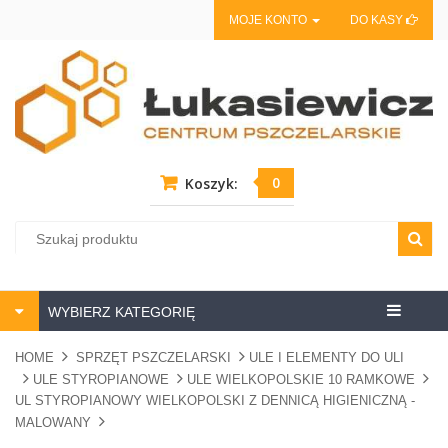
MOJE KONTO
DO KASY
0
Koszyk:
Centrum
WYBIERZ KATEGORIĘ
pszczela
HOME
SPRZĘT PSZCZELARSKI
ULE I ELEMENTY DO ULI
ULE STYROPIANOWE
ULE WIELKOPOLSKIE 10 RAMKOWE
UL STYROPIANOWY WIELKOPOLSKI Z DENNICĄ HIGIENICZNĄ -
MALOWANY