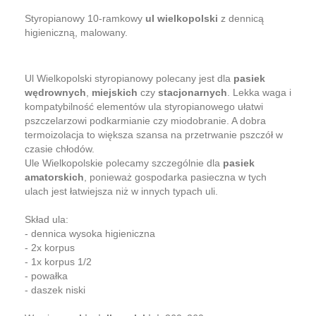
Styropianowy 10-ramkowy
ul wielkopolski
z dennicą
higieniczną, malowany.
Ul Wielkopolski styropianowy polecany jest dla
pasiek
wędrownych
,
miejskich
czy
stacjonarnych
. Lekka waga i
kompatybilność elementów ula styropianowego ułatwi
pszczelarzowi podkarmianie czy miodobranie. A dobra
termoizolacja to większa szansa na przetrwanie pszczół w
czasie chłodów.
Ule Wielkopolskie polecamy szczególnie dla
pasiek
amatorskich
, ponieważ gospodarka pasieczna w tych
ulach jest łatwiejsza niż w innych typach uli.
Skład ula:
- dennica wysoka higieniczna
- 2x korpus
- 1x korpus 1/2
- powałka
- daszek niski