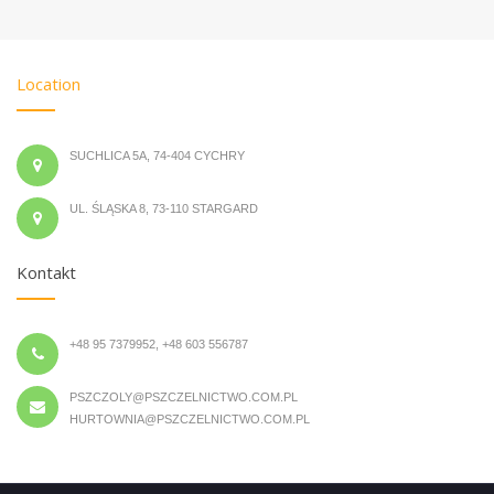
Location
SUCHLICA 5A, 74-404 CYCHRY
UL. ŚLĄSKA 8, 73-110 STARGARD
Kontakt
+48 95 7379952, +48 603 556787
PSZCZOLY@PSZCZELNICTWO.COM.PL
HURTOWNIA@PSZCZELNICTWO.COM.PL