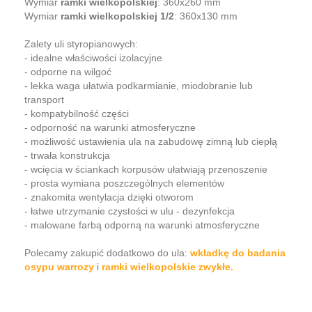
Wymiar
ramki wielkopolskiej
: 360x260 mm
Wymiar
ramki wielkopolskiej 1/2
: 360x130 mm
Zalety uli styropianowych:
- idealne właściwości izolacyjne
- odporne na wilgoć
- lekka waga ułatwia podkarmianie, miodobranie lub
transport
- kompatybilność części
- odporność na warunki atmosferyczne
- możliwość ustawienia ula na zabudowę zimną lub ciepłą
- trwała konstrukcja
- wcięcia w ściankach korpusów ułatwiają przenoszenie
- prosta wymiana poszczególnych elementów
- znakomita wentylacja dzięki otworom
- łatwe utrzymanie czystości w ulu - dezynfekcja
- malowane farbą odporną na warunki atmosferyczne
Polecamy zakupić dodatkowo do ula:
wkładkę do badania
osypu warrozy
i
ramki wielkopolskie zwykłe.