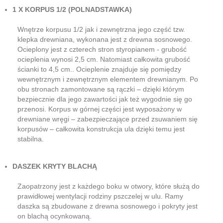
1 X KORPUS 1/2 (POLNADSTAWKA)
Wnętrze korpusu 1/2 jak i zewnętrzna jego część tzw.
klepka drewniana, wykonana jest z drewna sosnowego.
Ocieplony jest z czterech stron styropianem - grubość
ocieplenia wynosi 2,5 cm. Natomiast całkowita grubość
ścianki to 4,5 cm.. Ocieplenie znajduje się pomiędzy
wewnętrznym i zewnętrznym elementem drewnianym. Po
obu stronach zamontowane są rączki – dzięki którym
bezpiecznie dla jego zawartości jak też wygodnie się go
przenosi. Korpus w górnej części jest wyposażony w
drewniane wręgi – zabezpieczające przed zsuwaniem się
korpusów – całkowita konstrukcja ula dzięki temu jest
stabilna.
DASZEK KRYTY BLACHĄ
Zaopatrzony jest z każdego boku w otwory, które służą do
prawidłowej wentylacji rodziny pszczelej w ulu. Ramy
daszka są zbudowane z drewna sosnowego i pokryty jest
on blachą ocynkowaną.