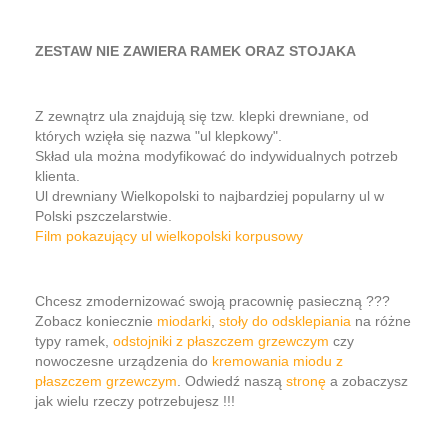
ZESTAW NIE ZAWIERA RAMEK ORAZ STOJAKA
Z zewnątrz ula znajdują się tzw. klepki drewniane, od
których wzięła się nazwa "ul klepkowy".
Skład ula można modyfikować do indywidualnych potrzeb
klienta.
Ul drewniany Wielkopolski to najbardziej popularny ul w
Polski pszczelarstwie.
Film pokazujący ul wielkopolski korpusowy
Chcesz zmodernizować swoją pracownię pasieczną ???
Zobacz koniecznie
miodarki
,
stoły do odsklepiania
na różne
typy ramek,
odstojniki z płaszczem grzewczym
czy
nowoczesne urządzenia do
kremowania miodu z
płaszczem grzewczym
. Odwiedź naszą
stronę
a zobaczysz
jak wielu rzeczy potrzebujesz !!!