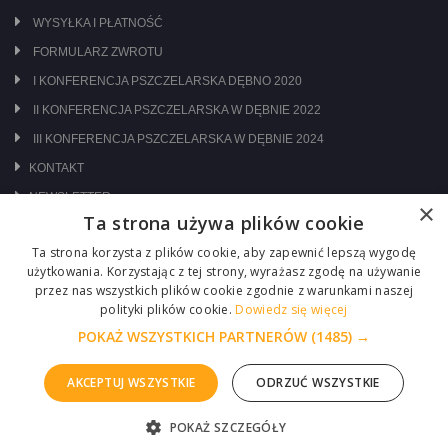
WYSYŁKA I PŁATNOŚĆ
FORMULARZ ZWROTU
I KONFERENCJA PSZCZELARSKA DĘBNO 2020
II KONFERENCJA PSZCZELARSKA W DĘBNIE 2022
III KONFERENCJA PSZCZELARSKA W DĘBNIE 2024
KONTAKT
NEWSLETTER
×
Ta strona używa plików cookie
ODWIEDŹ NAS NA:
Ta strona korzysta z plików cookie, aby zapewnić lepszą wygodę
użytkowania. Korzystając z tej strony, wyrażasz zgodę na używanie
przez nas wszystkich plików cookie zgodnie z warunkami naszej
polityki plików cookie.
Dowiedz się więcej
POKAŻ WSZYSTKICH PARTNERÓW
(1485) →
AKCEPTUJ WSZYSTKIE
ODRZUĆ WSZYSTKIE
Copyright © 2026 Centrum Pszczelarskie Łukasiewicz
POKAŻ SZCZEGÓŁY
Realizacja :
ITM-SYSTEM
ZGŁOŚ PROBLEM