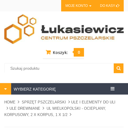
MOJE KONTO
DO KASY
0
Koszyk:
Centrum
WYBIERZ KATEGORIĘ
pszczela
HOME
SPRZĘT PSZCZELARSKI
ULE I ELEMENTY DO ULI
ULE DREWNIANE
UL WIELKOPOLSKI - OCIEPLANY,
KORPUSOWY, 2 X KORPUS, 1 X 1/2