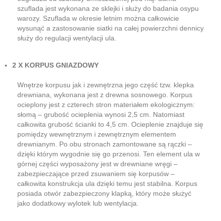
szuflada jest wykonana ze sklejki i służy do badania osypu
warozy. Szuflada w okresie letnim można całkowicie
wysunąć a zastosowanie siatki na całej powierzchni dennicy
służy do regulacji wentylacji ula.
2 X KORPUS GNIAZDOWY
Wnętrze korpusu jak i zewnętrzna jego część tzw. klepka
drewniana, wykonana jest z drewna sosnowego. Korpus
ocieplony jest z czterech stron materiałem ekologicznym:
słomą – grubość ocieplenia wynosi 2,5 cm. Natomiast
całkowita grubość ścianki to 4,5 cm. Ocieplenie znajduje się
pomiędzy wewnętrznym i zewnętrznym elementem
drewnianym. Po obu stronach zamontowane są rączki –
dzięki którym wygodnie się go przenosi. Ten element ula w
górnej części wyposażony jest w drewniane wręgi –
zabezpieczające przed zsuwaniem się korpusów –
całkowita konstrukcja ula dzięki temu jest stabilna. Korpus
posiada otwór zabezpieczony klapką, który może służyć
jako dodatkowy wylotek lub wentylacja.