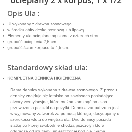
Opis Ula :
Ul wykonany z drewna sosnowego
w środku obity deską sosnową lub lipową
Elementy ula ocieplane są słomą z czterech stron
grubość ocieplenia 2,5 cm
grubość ścian korpusu to 4,5 cm.
Standardowy skład ula:
KOMPLETNA DENNICA HIGIENICZNA
Rama dennicy wykonana z drewna sosnowego. Z przodu
dennicy znajduje się lotnisko na zawiasach posiadające
otwory wentylacyjne, które można zamknąć na czas
przewożenia pszczół na pożytki. Dennica zaopatrzona jest
w wyjmowany zatworek za pomocą którego, decydujemy o
szerokości wlotu do wnętrza ula. Dno dennicy posiada
siatkę po której swobodnie chodzą pszczoły i która
odgradza od szuflady umieszczonej pod nią. Sama