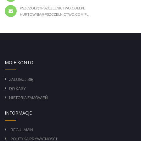
PSZCZOLY@PSZCZELNICTWO.COM.PL
HURTOWNIA@PSZCZELNICTWO.COM.PL
MOJE KONTO
ZALOGUJ SIĘ
DO KASY
HISTORIA ZAMÓWIEŃ
INFORMACJE
REGULAMIN
POLITYKA PRYWATNOŚCI