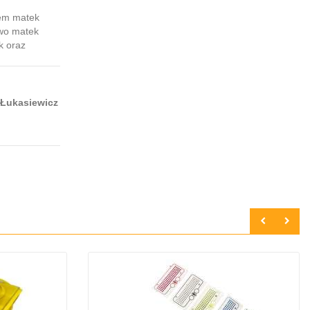
em matek
owo matek
k oraz
 Łukasiewicz