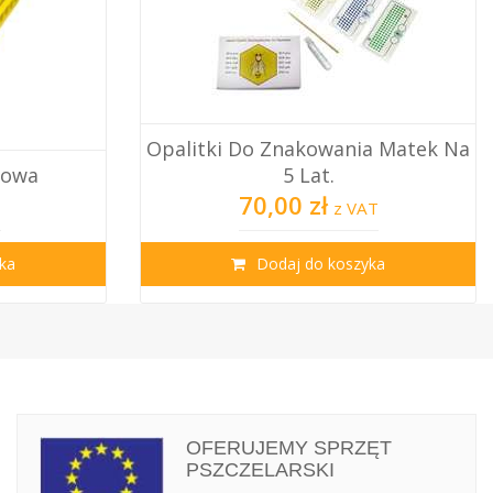
wania Matek Na
.
Płytka Poławiająca Pyłek - Wąs
ł
2,40 zł
z VAT
z VAT
koszyka
Dodaj do koszyka
OFERUJEMY SPRZĘT
PSZCZELARSKI