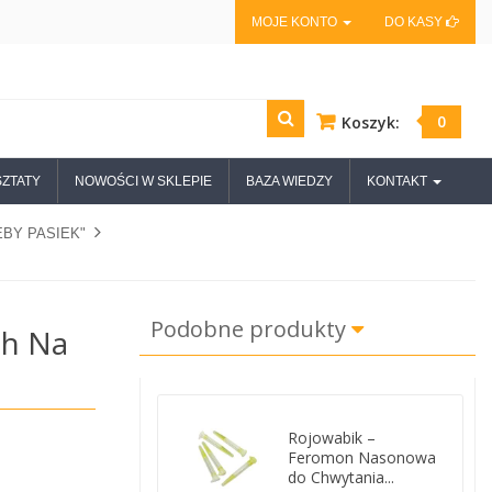
MOJE KONTO
DO KASY
0
Koszyk:
ZTATY
NOWOŚCI W SKLEPIE
BAZA WIEDZY
KONTAKT
BY PASIEK"
Podobne produkty
ch Na
Rojowabik –
Feromon Nasonowa
do Chwytania...