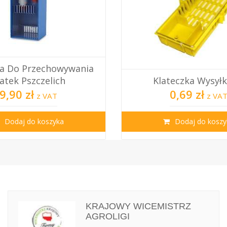
Opalitki Do Znako
Klateczka Wysyłkowa
5 Lat
0,69 zł
70,00 z
z VAT
Dodaj do koszyka
Dodaj do 
KRAJOWY WICEMISTRZ
AGROLIGI