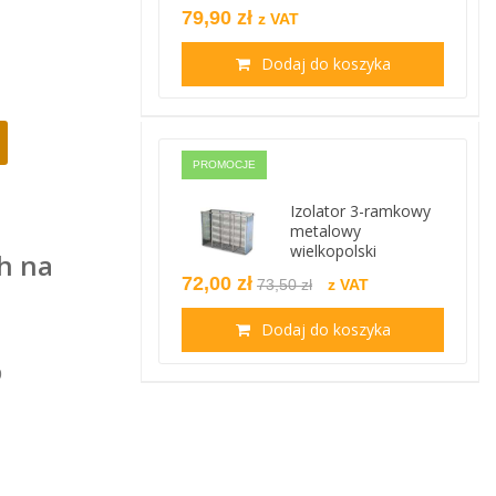
79,90 zł
z VAT
Dodaj do koszyka
PROMOCJE
Izolator 3-ramkowy
metalowy
wielkopolski
h na
72,00 zł
73,50 zł
z VAT
Dodaj do koszyka
9