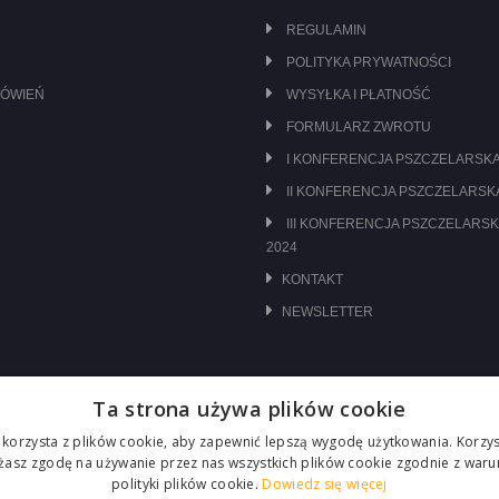
REGULAMIN
POLITYKA PRYWATNOŚCI
MÓWIEŃ
WYSYŁKA I PŁATNOŚĆ
FORMULARZ ZWROTU
I KONFERENCJA PSZCZELARSKA
II KONFERENCJA PSZCZELARSKA
III KONFERENCJA PSZCZELARSK
2024
KONTAKT
NEWSLETTER
Ta strona używa plików cookie
 korzysta z plików cookie, aby zapewnić lepszą wygodę użytkowania. Korzyst
ażasz zgodę na używanie przez nas wszystkich plików cookie zgodnie z waru
polityki plików cookie.
Dowiedz się więcej