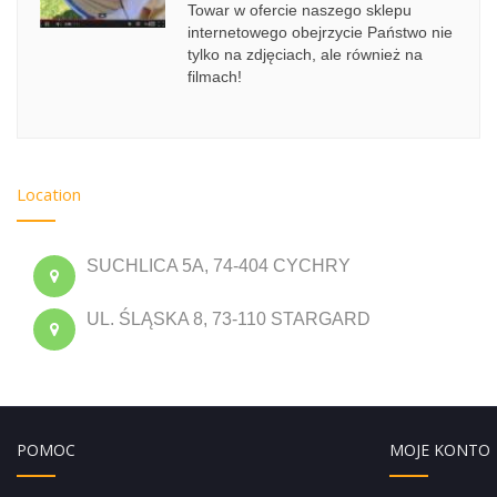
Towar w ofercie naszego sklepu
internetowego obejrzycie Państwo nie
tylko na zdjęciach, ale również na
filmach!
Location
SUCHLICA 5A, 74-404 CYCHRY
UL. ŚLĄSKA 8, 73-110 STARGARD
POMOC
MOJE KONTO