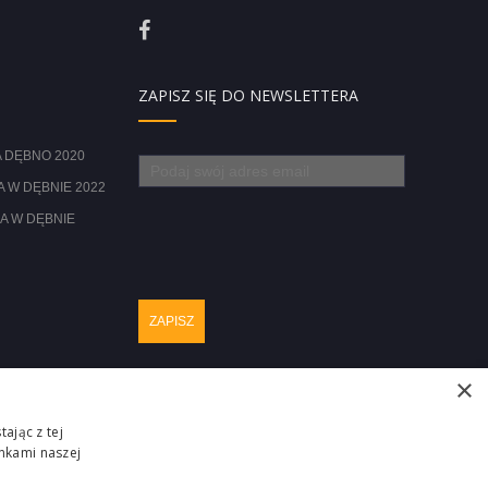
ZAPISZ SIĘ DO NEWSLETTERA
 DĘBNO 2020
 W DĘBNIE 2022
A W DĘBNIE
×
ając z tej
nkami naszej