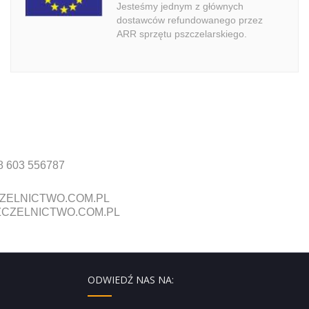
Jesteśmy jednym z głównych
dostawców refundowanego przez
ARR sprzętu pszczelarskiego.
8 603 556787
ZELNICTWO.COM.PL
CZELNICTWO.COM.PL
ODWIEDŹ NAS NA: