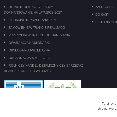
DOTACJE DLA PSZCZELARZY -
ZALOGUJ SIĘ
DOFINANSOWANIE NA LATA 2023-2027
DO KASY
INFORMACJE PRZED ZAKUPEM
HISTORIA ZA
ZAMÓWIENIE W TRAKCIE REALIZACJI
PRZESYŁKA W TRAKCIE DOSTARCZANIA
GWARANCJA NA MIODARKI
OBSŁUGA POSPRZEDAŻNA
ORGANIZACJA WYCIECZEK
ROLNICZY HANDEL DETALICZNY CZY SPRZEDAŻ
BEZPOŚREDNIA- CO WYBRAĆ?
Ta strona
strony, wyr
jesteśmy pod nadzorem: WIW Szczecin