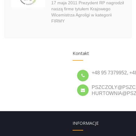
17 maja 2011 Prezydent RP nagrodził
naszą firme tytułem Krajowego
Wicemistrza Agroligi w kategorii
FIRMY
Kontakt
+48 95 7379952, +4
PSZCZOLY@PSZC
HURTOWNIA@PSZ
INFORMACJE