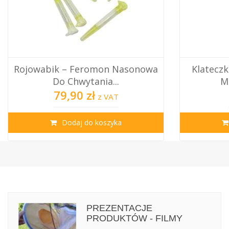
wa
Klateczka Do Przechowywania
Matek Pszczelich
9,90 zł
z VAT
Dodaj do koszyka
PREZENTACJE
PRODUKTÓW - FILMY