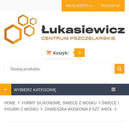
MOJE KONTO
DO KASY
0
Koszyk:
Centrum
WYBIERZ KATEGORIĘ
pszczela
HOME
FORMY SILIKONOWE, ŚWIECE Z WOSKU
ŚWIECE I
FIGURKI Z WOSKU
ZAWIESZKA WOSKOWA 8 SZT. ANIOŁ