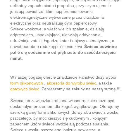
delikatny zapach miodu i propolisu, przy czym ujemnie
jonizują powietrze. Eliminują promieniowanie
elektromagnetyczne wytwarzane przez urządzenia
elektryczne oraz neutralizują dym papierosowy.
Świece woskowe, a właściwie ich spalanie, działają
odprężająco, uspokajająco, ułatwiają oddychanie,
udrażniają zatoki, łagodzą katar i objawy astmatyczne, a
nawet podobno redukują ciśnienie krwi.
Świece powinno
palić się codziennie od piętnastu do sześćdziesięciu
minut
.
W naszej bogatej ofercie znajdziecie Państwo duży wybór
form silikonowych
,
akcesoria do wyrobu świec
, a także
gotowych świec
. Zapraszamy na zakupy na naszą stronę !!!
Świeca lub zawieszka zrobiona własnoręcznie może być
doskonałym prezentem dla kogoś wyjątkowego. Oferujemy
szeroką gamę form silikonowych do wyrobu świec z wosku
pszczelego, by móc cieszyć się cudownym , kojącym
zapachem ,który świece wydzielają podczas spalania.
Świece z wosku pszczelego jonizują powietrze, a