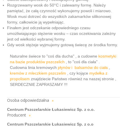
Rozgrzewamy wosk do 50°C i zalewamy formę. Należy
pamiętać, że całą czynność wykonujemy powoli i miarowo.
Wosk musi dotrzeć do wszystkich zakamarków silikonowej
formy, całkowicie ją wypełniając.
Finałem jest odczekanie odpowiedniego czasu
umożliwiającego stężenie wosku – czas oczekiwania zależny
jest od wielkości wybranej formy.
Gdy wosk stężeje wyjmujemy gotową świecę ze środka formy.
Naturalne świece to "coś dla ducha" , a cudowne
kosmetyki
na bazie produktów pszczelich
, to "coś dla ciała" .
Cudowna linia kremowych
płynów i balsamów do ciała
,
kremów z mleczkiem pszczelim
, czy kojące
mydełka z
propolisem
znajdziecie Państwo również na naszej stronie ,
SERDECZNIE ZAPRASZAMY !!!
Osoba odpowiedzialna
»
Centrum Pszczelarskie Łukasiewicz Sp. z o.o.
Producent
»
Centrum Pszczelarskie Łukasiewicz Sp. z o.o