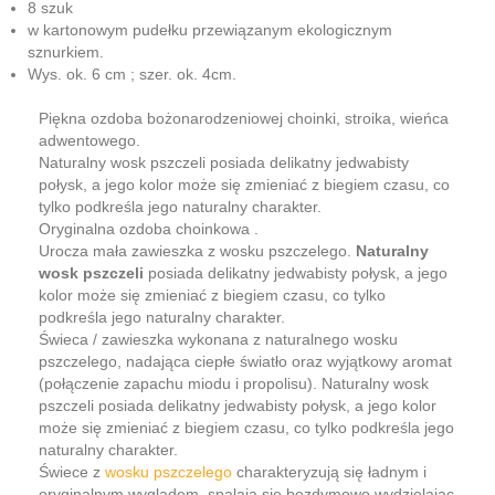
8 szuk
w kartonowym pudełku przewiązanym ekologicznym
sznurkiem.
Wys. ok. 6 cm ; szer. ok. 4cm.
Piękna ozdoba bożonarodzeniowej choinki, stroika, wieńca
adwentowego.
Naturalny wosk pszczeli posiada delikatny jedwabisty
połysk, a jego kolor może się zmieniać z biegiem czasu, co
tylko podkreśla jego naturalny charakter.
Oryginalna ozdoba choinkowa .
Urocza mała zawieszka z wosku pszczelego.
Naturalny
wosk pszczeli
posiada delikatny jedwabisty połysk, a jego
kolor może się zmieniać z biegiem czasu, co tylko
podkreśla jego naturalny charakter.
Świeca / zawieszka wykonana z naturalnego wosku
pszczelego, nadająca ciepłe światło oraz wyjątkowy aromat
(połączenie zapachu miodu i propolisu). Naturalny wosk
pszczeli posiada delikatny jedwabisty połysk, a jego kolor
może się zmieniać z biegiem czasu, co tylko podkreśla jego
naturalny charakter.
Świece z
wosku pszczelego
charakteryzują się ładnym i
oryginalnym wyglądem, spalają się bezdymowo wydzielając