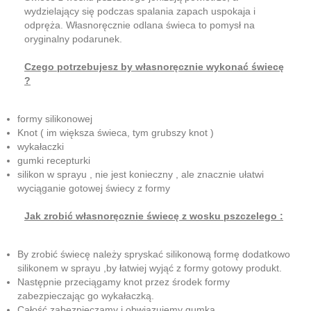
wydzielający się podczas spalania zapach uspokaja i
odpręża. Własnoręcznie odlana świeca to pomysł na
oryginalny podarunek.
Czego potrzebujesz by własnoręcznie wykonać świecę
?
formy silikonowej
Knot ( im większa świeca, tym grubszy knot )
wykałaczki
gumki recepturki
silikon w sprayu , nie jest konieczny , ale znacznie ułatwi
wyciąganie gotowej świecy z formy
Jak zrobić własnoręcznie świecę z wosku pszczelego :
By zrobić świecę należy spryskać silikonową formę dodatkowo
silikonem w sprayu ,by łatwiej wyjąć z formy gotowy produkt.
Następnie przeciągamy knot przez środek formy
zabezpieczając go wykałaczką.
Całość zabezpieczamy i obwiązujemy gumką.