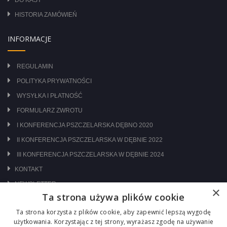
HISTORIA ZAMÓWIEŃ
INFORMACJE
REGULAMIN
POLITYKA PRYWATNOŚCI
WYSYŁKA I PŁATNOŚĆ
FORMULARZ ZWROTU
I KONFERENCJA PSZCZELARSKA DĘBNO 2020
II KONFERENCJA PSZCZELARSKA W DĘBNIE 2022
III KONFERENCJA PSZCZELARSKA W DĘBNIE 2024
KONTAKT
NEWSLETTER
×
Ta strona używa plików cookie
ODWIEDŹ NAS NA:
Ta strona korzysta z plików cookie, aby zapewnić lepszą wygodę
użytkowania. Korzystając z tej strony, wyrażasz zgodę na używanie