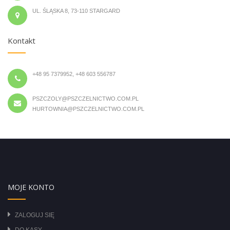
UL. ŚLĄSKA 8, 73-110 STARGARD
Kontakt
+48 95 7379952, +48 603 556787
PSZCZOLY@PSZCZELNICTWO.COM.PL
HURTOWNIA@PSZCZELNICTWO.COM.PL
MOJE KONTO
ZALOGUJ SIĘ
DO KASY