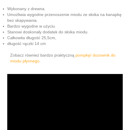
Wykonany z drewna.
Umożliwia wygodne przenoszenie miodu ze słoika na kanapkę
bez skapywania.
Bardzo wygodne w użyciu.
Stanowi doskonały dodatek do słoika miodu.
Całkowita długość 25,5cm,
długość rączki 14 cm
Zobacz również bardzo praktyczną
pompkę/ dozownik do
miodu płynnego
.