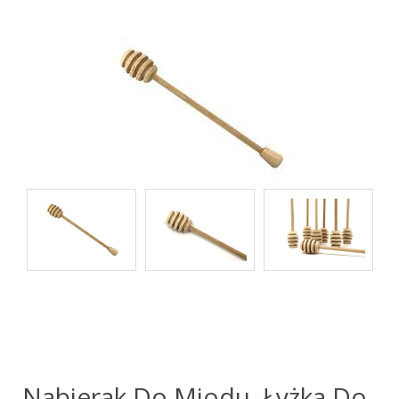
Nabierak Do Miodu, Łyżka Do