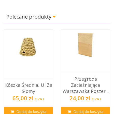
Polecane produkty
Przegroda
Kószka Średnia, Ul Ze
Zacieśniająca
Słomy
Warszawska Poszer...
65,00 zł
24,00 zł
z VAT
z VAT
Dodaj do koszyka
Dodaj do koszyka