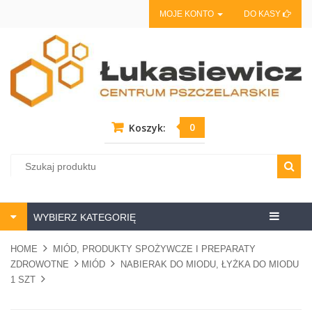
MOJE KONTO
DO KASY
0
Koszyk:
Centrum
WYBIERZ KATEGORIĘ
pszczela
HOME
MIÓD, PRODUKTY SPOŻYWCZE I PREPARATY
ZDROWOTNE
MIÓD
NABIERAK DO MIODU, ŁYŻKA DO MIODU
1 SZT