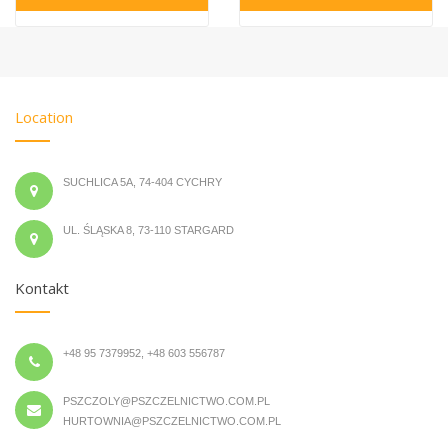
Location
SUCHLICA 5A, 74-404 CYCHRY
UL. ŚLĄSKA 8, 73-110 STARGARD
Kontakt
+48 95 7379952, +48 603 556787
PSZCZOLY@PSZCZELNICTWO.COM.PL
HURTOWNIA@PSZCZELNICTWO.COM.PL