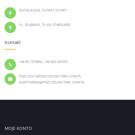
SUCHLICA 5A, 74-404 CYCHRY
UL. ŚLĄSKA 8, 73-110 STARGARD
Kontakt
+48 95 7379952, +48 603 556787
PSZCZOLY@PSZCZELNICTWO.COM.PL
HURTOWNIA@PSZCZELNICTWO.COM.PL
MOJE KONTO