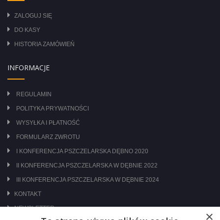
ZALOGUJ SIĘ
DO KASY
HISTORIA ZAMÓWIEŃ
INFORMACJE
REGULAMIN
POLITYKA PRYWATNOŚCI
WYSYŁKA I PŁATNOŚĆ
FORMULARZ ZWROTU
I KONFERENCJA PSZCZELARSKA DĘBNO 2020
II KONFERENCJA PSZCZELARSKA W DĘBNIE 2022
III KONFERENCJA PSZCZELARSKA W DĘBNIE 2024
KONTAKT
NEWSLETTER
×