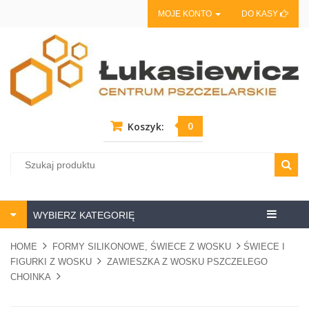
MOJE KONTO
DO KASY
0
Koszyk:
Centrum
WYBIERZ KATEGORIĘ
pszczela
HOME
FORMY SILIKONOWE, ŚWIECE Z WOSKU
ŚWIECE I
FIGURKI Z WOSKU
ZAWIESZKA Z WOSKU PSZCZELEGO
CHOINKA