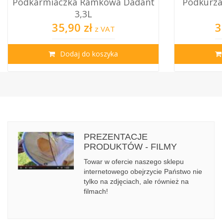
Podkurzacz Dadant Nierdzewny
Sito 
Mały
Nie
325,00 zł
1
z VAT
Dodaj do koszyka
PREZENTACJE
PRODUKTÓW - FILMY
Towar w ofercie naszego sklepu
internetowego obejrzycie Państwo nie
tylko na zdjęciach, ale również na
filmach!