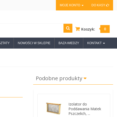
MOJE KONTO
DO KASY
0
Koszyk:
ZTATY
NOWOŚCI W SKLEPIE
BAZA WIEDZY
KONTAKT
Podobne produkty
Izolator do
Poddawania Matek
Pszczelich, ...