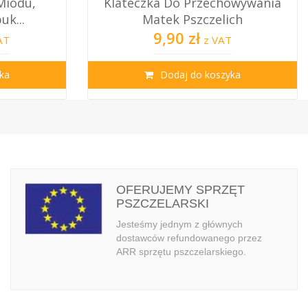
owywania
Odstępniki Plastikowe Stożkowe
ch
Do Ramek –...
10,50 zł
T
z VAT
ka
Dodaj do koszyka
OFERUJEMY SPRZĘT
PSZCZELARSKI
Jesteśmy jednym z głównych
dostawców refundowanego przez
ARR sprzętu pszczelarskiego.