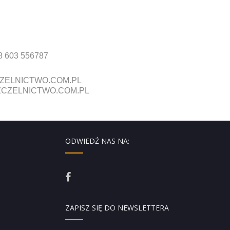
8 603 556787
ZELNICTWO.COM.PL
CZELNICTWO.COM.PL
ODWIEDŹ NAS NA:
ZAPISZ SIĘ DO NEWSLETTERA