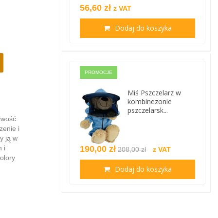
56,60 zł
z VAT
Dodaj do koszyka
PROMOCJE
Miś Pszczelarz w
kombinezonie
pszczelarsk...
iwość
enie i
y ją w
 i
190,00 zł
208,00 zł
z VAT
olory
Dodaj do koszyka