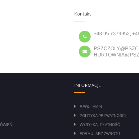
Kontakt
+48 95 7379952, +4
PSZCZOLY@PSZC
HURTOWNIA@PSZ
INFORMACJE
REGULAMIN
POLITYKA PRYWATNOŚCI
MÓWIEŃ
WYSYŁKA I PŁATNOŚĆ
FORMULARZ ZWROTU