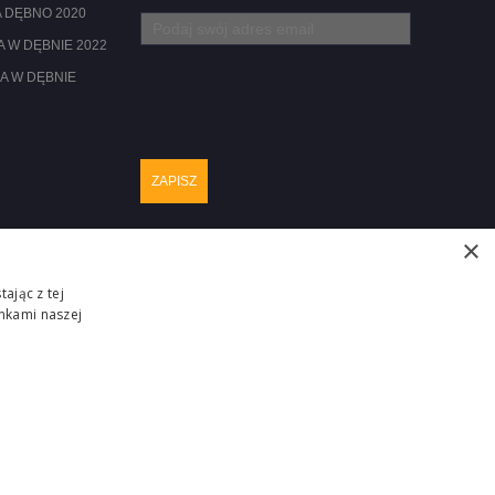
 DĘBNO 2020
 W DĘBNIE 2022
A W DĘBNIE
×
ając z tej
nkami naszej
Realizacja :
ZGŁOŚ PROBLEM
ITM-SYSTEM