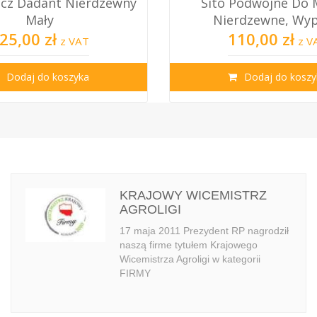
Podwójne Do Miodu,
Klateczka Do Przech
rdzewne, Wypuk...
Matek Pszczeli
10,00 zł
9,90 zł
z VAT
z VA
Dodaj do koszyka
Dodaj do koszy
KRAJOWY WICEMISTRZ
AGROLIGI
17 maja 2011 Prezydent RP nagrodził
naszą firme tytułem Krajowego
Wicemistrza Agroligi w kategorii
FIRMY