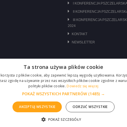
I KONFERENCJA PSZCZELARSKA
II KONFERENCJA PSZCZELARSKA
III KONFERENCJA PSZCZELARSK
2024
KONTAKT
NEWSLETTER
Ta strona używa plików cookie
 korzysta z plików cookie, aby zapewnić lepszą wygodę użytkowania. Korzyst
ażasz zgodę na używanie przez nas wszystkich plików cookie zgodnie z waru
polityki plików cookie.
Dowiedz się więcej
POKAŻ WSZYSTKICH PARTNERÓW
(1485) →
AKCEPTUJ WSZYSTKIE
ODRZUĆ WSZYSTKIE
POKAŻ SZCZEGÓŁY