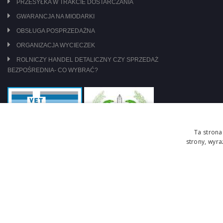
PRZESYŁKA W TRAKCIE DOSTARCZANIA
GWARANCJA NA MIODARKI
OBSŁUGA POSPRZEDAŻNA
ORGANIZACJA WYCIECZEK
ROLNICZY HANDEL DETALICZNY CZY SPRZEDAŻ
BEZPOŚREDNIA- CO WYBRAĆ?
Ta strona
strony, wyr
jesteśmy pod nadzorem: WIW Szczecin
zasady obrotu lekami OTC
Copyright © 2026 Centrum Pszczelarskie Łukasiewicz