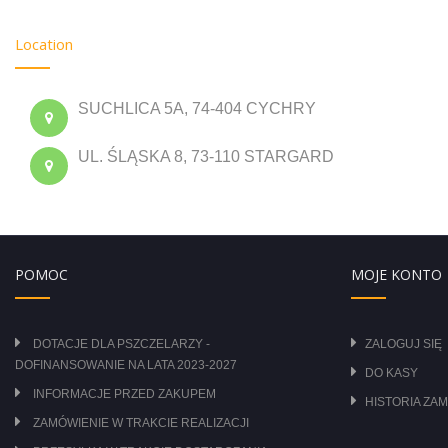
Location
SUCHLICA 5A, 74-404 CYCHRY
UL. ŚLĄSKA 8, 73-110 STARGARD
POMOC
MOJE KONTO
DOTACJE DLA PSZCZELARZY -
ZALOGUJ SIĘ
DOFINANSOWANIE NA LATA 2023-2027
DO KASY
INFORMACJE PRZED ZAKUPEM
HISTORIA ZA
ZAMÓWIENIE W TRAKCIE REALIZACJI