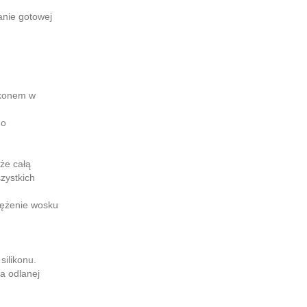
ganie gotowej
ikonem w
go
że całą
zystkich
tężenie wosku
silikonu.
a odlanej