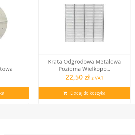
etalowa
Krata Odgrodowa Metalowa
o...
Pionowa Warszaws...
23,50 zł
T
z VAT
ka
Dodaj do koszyka