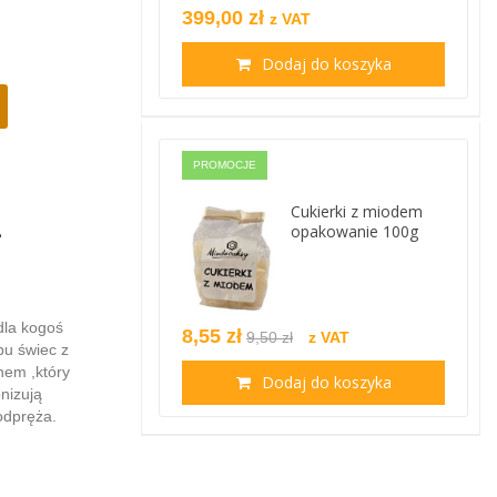
399,00 zł
z VAT
Dodaj do koszyka
PROMOCJE
Cukierki z miodem
-
opakowanie 100g
dla kogoś
8,55 zł
9,50 zł
z VAT
bu świec z
hem ,który
Dodaj do koszyka
nizują
odpręża.