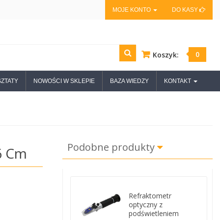
MOJE KONTO
DO KASY
0
Koszyk:
ZTATY
NOWOŚCI W SKLEPIE
BAZA WIEDZY
KONTAKT
Podobne produkty
6 Cm
Refraktometr
optyczny z
podświetleniem