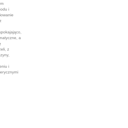
ym
odu i
niowanie
z
spokajająco,
tmatyczne, a
ę
eli, z
zyny,
niu i
terycznymi