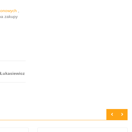
ikonowych
,
na zakupy
 Łukasiewicz