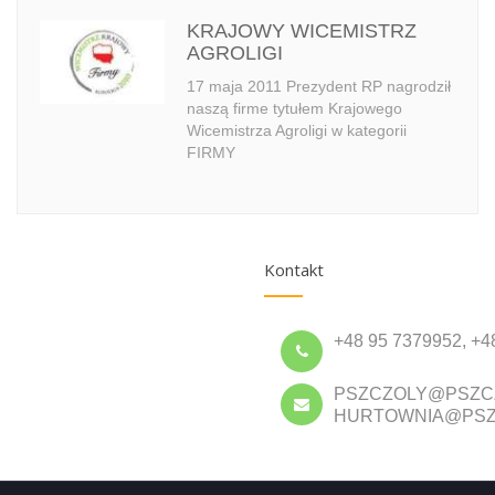
KRAJOWY WICEMISTRZ
AGROLIGI
17 maja 2011 Prezydent RP nagrodził
naszą firme tytułem Krajowego
Wicemistrza Agroligi w kategorii
FIRMY
Kontakt
+48 95 7379952, +4
PSZCZOLY@PSZC
HURTOWNIA@PSZ