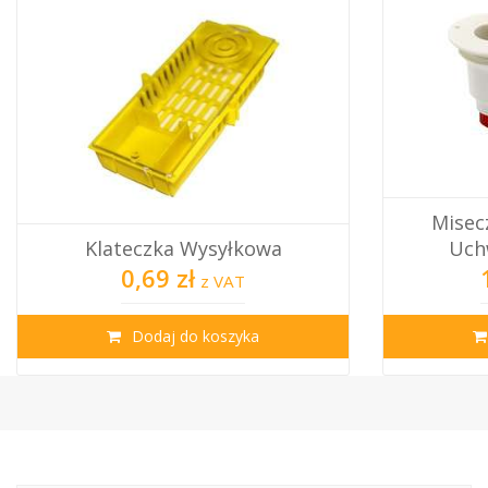
Miseczki Matecznikowe Z
Uchwytem Do Listw...
Prze
17,50 zł
z VAT
Dodaj do koszyka