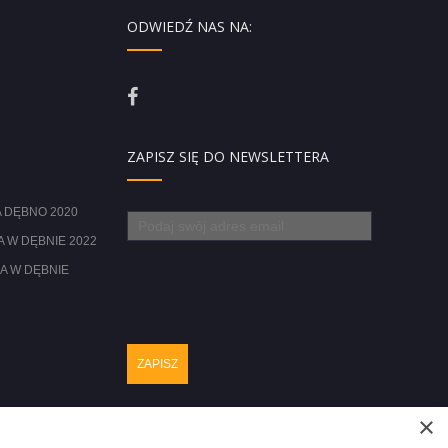
ODWIEDŹ NAS NA:
ZAPISZ SIĘ DO NEWSLETTERA
 DĘBNO 2020
 W DĘBNIE 2022
A W DĘBNIE
×