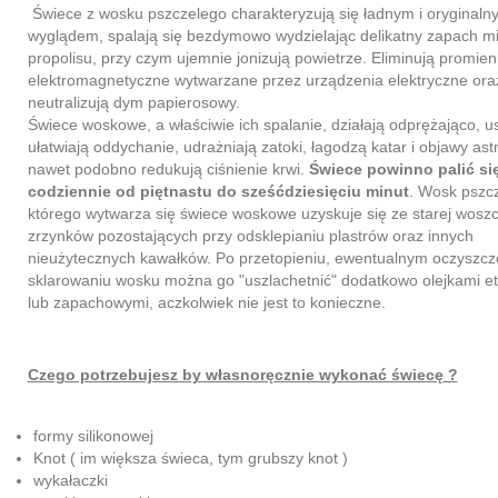
Świece z wosku pszczelego charakteryzują się ładnym i oryginaln
wyglądem, spalają się bezdymowo wydzielając delikatny zapach mi
propolisu, przy czym ujemnie jonizują powietrze. Eliminują promie
elektromagnetyczne wytwarzane przez urządzenia elektryczne ora
neutralizują dym papierosowy.
Świece woskowe, a właściwie ich spalanie, działają odprężająco, u
ułatwiają oddychanie, udrażniają zatoki, łagodzą katar i objawy as
nawet podobno redukują ciśnienie krwi.
Świece powinno palić si
codziennie od piętnastu do sześćdziesięciu minut
. Wosk pszcz
którego wytwarza się świece woskowe uzyskuje się ze starej woszc
zrzynków pozostających przy odsklepianiu plastrów oraz innych
nieużytecznych kawałków. Po przetopieniu, ewentualnym oczyszcze
sklarowaniu wosku można go "uszlachetnić" dodatkowo olejkami e
lub zapachowymi, aczkolwiek nie jest to konieczne.
Czego potrzebujesz by własnoręcznie wykonać świecę ?
formy silikonowej
Knot ( im większa świeca, tym grubszy knot )
wykałaczki