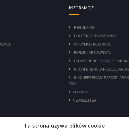
INFORMACJE
REGULAMIN
POLITYKA PRYWATNOŚCI
MÓWIEŃ
WYSYŁKA I PŁATNOŚĆ
FORMULARZ ZWROTU
I KONFERENCJA PSZCZELARSKA
II KONFERENCJA PSZCZELARSKA
III KONFERENCJA PSZCZELARSK
2024
KONTAKT
NEWSLETTER
Ta strona używa plików cookie