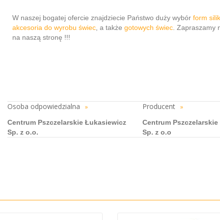
W naszej bogatej ofercie znajdziecie Państwo duży wybór
form sil
akcesoria do wyrobu świec
, a także
gotowych świec
. Zapraszamy 
na naszą stronę !!!
Osoba odpowiedzialna
Producent
»
»
Centrum Pszczelarskie Łukasiewicz
Centrum Pszczelarskie
Sp. z o.o.
Sp. z o.o