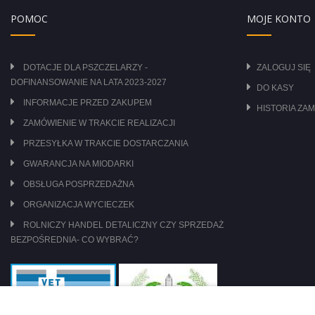
POMOC
MOJE KONTO
DOTACJE DLA PSZCZELARZY -
ZALOGUJ SIĘ
DOFINANSOWANIE NA LATA 2023-2027
DO KASY
INFORMACJE PRZED ZAKUPEM
HISTORIA ZA
ZAMÓWIENIE W TRAKCIE REALIZACJI
PRZESYŁKA W TRAKCIE DOSTARCZANIA
GWARANCJA NA MIODARKI
OBSŁUGA POSPRZEDAŻNA
ORGANIZACJA WYCIECZEK
ROLNICZY HANDEL DETALICZNY CZY SPRZEDAŻ
BEZPOŚREDNIA- CO WYBRAĆ?