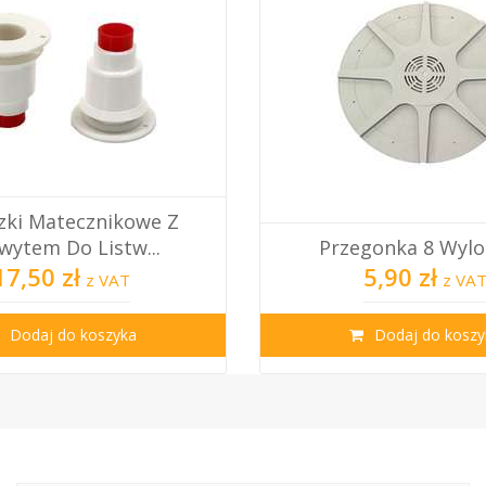
Krata Odgrodowa M
gonka 8 Wylotowa
Pozioma Wielkop
5,90 zł
22,50 zł
z VAT
z VA
Dodaj do koszyka
Dodaj do koszy