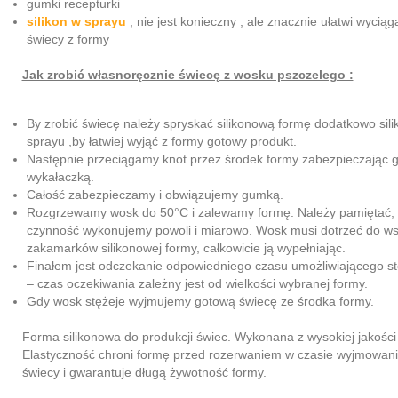
gumki recepturki
silikon w sprayu
, nie jest konieczny , ale znacznie ułatwi wycią
świecy z formy
Jak zrobić własnoręcznie świecę z wosku pszczelego :
By zrobić świecę należy spryskać silikonową formę dodatkowo sil
sprayu ,by łatwiej wyjąć z formy gotowy produkt.
Następnie przeciągamy knot przez środek formy zabezpieczając 
wykałaczką.
Całość zabezpieczamy i obwiązujemy gumką.
Rozgrzewamy wosk do 50°C i zalewamy formę. Należy pamiętać, 
czynność wykonujemy powoli i miarowo. Wosk musi dotrzeć do ws
zakamarków silikonowej formy, całkowicie ją wypełniając.
Finałem jest odczekanie odpowiedniego czasu umożliwiającego s
– czas oczekiwania zależny jest od wielkości wybranej formy.
Gdy wosk stężeje wyjmujemy gotową świecę ze środka formy.
Forma silikonowa do produkcji świec. Wykonana z wysokiej jakości 
Elastyczność chroni formę przed rozerwaniem w czasie wyjmowani
świecy i gwarantuje długą żywotność formy.