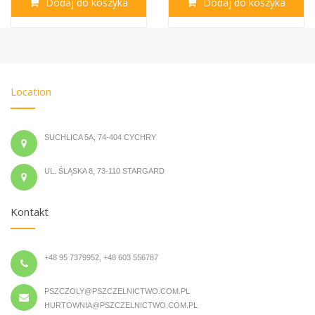
Dodaj do koszyka
Dodaj do koszyka
Location
SUCHLICA 5A, 74-404 CYCHRY
UL. ŚLĄSKA 8, 73-110 STARGARD
Kontakt
+48 95 7379952, +48 603 556787
PSZCZOLY@PSZCZELNICTWO.COM.PL
HURTOWNIA@PSZCZELNICTWO.COM.PL