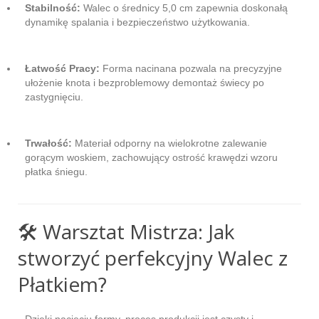
Stabilność:
Walec o średnicy 5,0 cm zapewnia doskonałą
dynamikę spalania i bezpieczeństwo użytkowania.
Łatwość Pracy:
Forma nacinana pozwala na precyzyjne
ułożenie knota i bezproblemowy demontaż świecy po
zastygnięciu.
Trwałość:
Materiał odporny na wielokrotne zalewanie
gorącym woskiem, zachowujący ostrość krawędzi wzoru
płatka śniegu.
🛠️ Warsztat Mistrza: Jak
stworzyć perfekcyjny Walec z
Płatkiem?
Dzięki nacięciu formy, proces produkcji jest czysty i