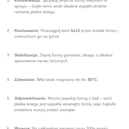
Konserwacja:
Spryskaj wnętrze formy silikonem w
sprayu – dzięki temu wosk idealnie wypełni drobne
ramiona płatka śniegu.
Knotowanie:
Przeciągnij knot
3x13
przez środek formy i
unieruchom go na górze.
Stabilizacja:
Zepnij formę gumkami, dbając o idealne
spasowanie nacięć bocznych.
Zalewanie:
Wlej wosk rozgrzany do ok.
65°C
.
Odpowietrzanie:
Mocno popukaj formą o blat – wzór
płatka śniegu jest wypukły wewnątrz formy, więc bąbelki
powietrza muszą zostać usunięte.
Wyjęcie:
Po całkowitym stężeniu (przy 200g wosku