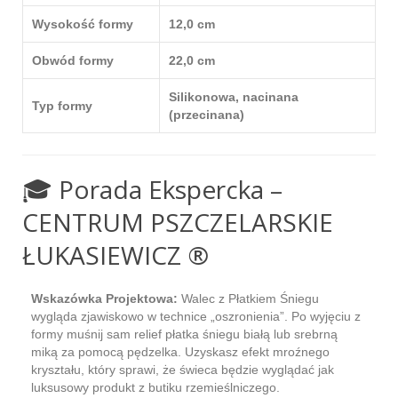
Wysokość formy
12,0 cm
Obwód formy
22,0 cm
Silikonowa, nacinana
Typ formy
(przecinana)
🎓 Porada Ekspercka –
CENTRUM PSZCZELARSKIE
ŁUKASIEWICZ ®
Wskazówka Projektowa:
Walec z Płatkiem Śniegu
wygląda zjawiskowo w technice „oszronienia”. Po wyjęciu z
formy muśnij sam relief płatka śniegu białą lub srebrną
miką za pomocą pędzelka. Uzyskasz efekt mroźnego
kryształu, który sprawi, że świeca będzie wyglądać jak
luksusowy produkt z butiku rzemieślniczego.