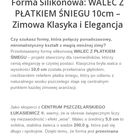
Forma Silikonowa: WALEC Z
PŁATKIEM ŚNIEGU 10cm –
Zimowa Klasyka i Elegancja
Czy szukasz formy, która połączy ponadczasowy,
minimalistyczny kształt z magią mroźnej zimy?
Przedstawiamy formę silikonową
WALEC Z PŁATKIEM
ŚNIEGU
– projekt stworzony dla rzemieślników, którzy
cenią elegancję w czystej postaci. Klasyczna bryła walca o
wysokości
10,0 cm
została przełamana głębokim,
rzeźbiarskim reliefem płatka śniegu, który po odlaniu z
naturalnego wosku pszczelego staje się centralnym
punktem każdej zimowej aranżacji.
Jako eksperci z
CENTRUM PSZCZELARSKIEGO
ŁUKASIEWICZ ®
, wiemy, że w okresie świątecznym liczy
się niezawodność i efekt „wow”. Walec o średnicy
5,0 cm
to
solidna, stabilna świeca o wadze
200,0 g
, która pali się
długo i spokojnie. Dzięki temu, że forma jest
przecinana