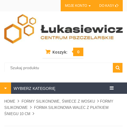
MOJE KONTO
DO KASY
0
Koszyk:
Centrum
WYBIERZ KATEGORIĘ
pszczela
HOME
FORMY SILIKONOWE, ŚWIECE Z WOSKU
FORMY
SILIKONOWE
FORMA SILIKONOWA WALEC Z PŁATKIEM
ŚNIEGU 10 CM